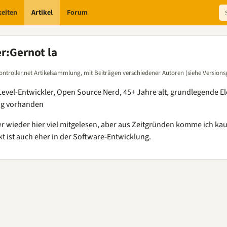
keiten
Artikel
Forum
er
:
Gernot la
ontroller.net Artikelsammlung, mit Beiträgen verschiedener Autoren (siehe Versions
evel-Entwickler, Open Source Nerd, 45+ Jahre alt, grundlegende E
ng vorhanden
 wieder hier viel mitgelesen, aber aus Zeitgründen komme ich ka
 ist auch eher in der Software-Entwicklung.