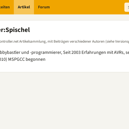
keiten
Artikel
Forum
er
:
Spischel
ontroller.net Artikelsammlung, mit Beiträgen verschiedener Autoren (siehe Versions
bbybastler und -programmierer, Seit 2003 Erfahrungen mit AVRs, s
2010) MSPGCC begonnen