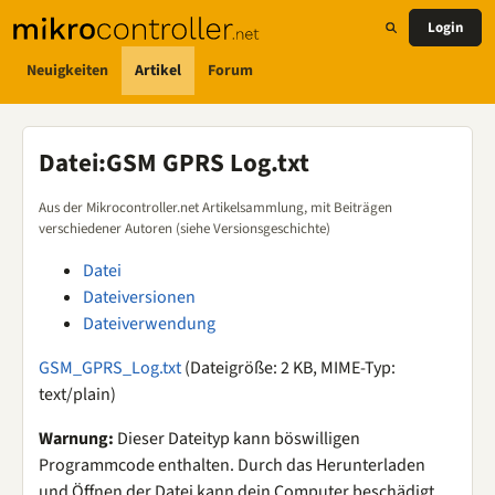
Login
Neuigkeiten
Artikel
Forum
Datei
:
GSM GPRS Log.txt
Aus der Mikrocontroller.net Artikelsammlung, mit Beiträgen
verschiedener Autoren (siehe Versionsgeschichte)
Datei
Dateiversionen
Dateiverwendung
GSM_GPRS_Log.txt
(Dateigröße: 2 KB, MIME-Typ:
text/plain
)
Warnung:
Dieser Dateityp kann böswilligen
Programmcode enthalten. Durch das Herunterladen
und Öffnen der Datei kann dein Computer beschädigt