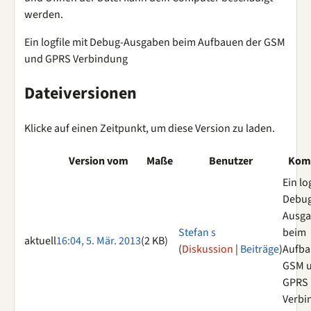
werden.
Ein logfile mit Debug-Ausgaben beim Aufbauen der GSM
und GPRS Verbindung
Dateiversionen
Klicke auf einen Zeitpunkt, um diese Version zu laden.
Version vom
Maße
Benutzer
Kom
Ein lo
Debug
Ausg
Stefan s
beim
aktuell
16:04, 5. Mär. 2013
(2 KB)
(
Diskussion
|
Beiträge
)
Aufba
GSM 
GPRS
Verbi