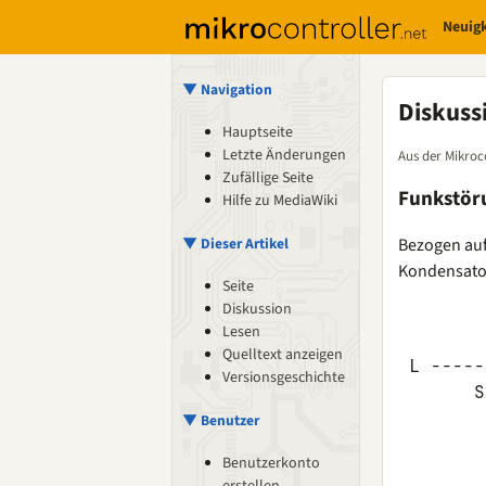
Neuig
▼ Navigation
Diskuss
Hauptseite
Letzte Änderungen
Aus der Mikroc
Zufällige Seite
Funkstöru
Hilfe zu MediaWiki
Bezogen auf
▼ Dieser Artikel
Kondensator
Seite
Diskussion
        
Lesen
        
Quelltext anzeigen
 L -----
Versionsgeschichte
       S
        
▼ Benutzer
        
Benutzerkonto
        