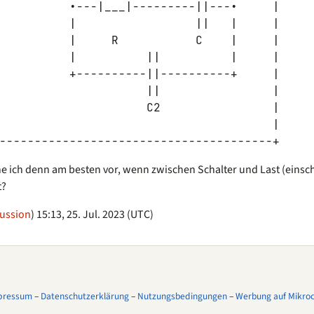
          •---|___|---------||---•     |

          |                 ||   |     |

          |     R           C    |     |

          |          ||          |     |

          +----------||----------+     |

                     ||                |

                     C2                |

                                       |

e ich denn am besten vor, wenn zwischen Schalter und Last (einsch
t?
ussion
) 15:13, 25. Jul. 2023 (UTC)
pressum
–
Datenschutzerklärung
–
Nutzungsbedingungen
–
Werbung auf Mikroco