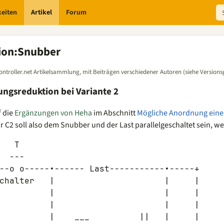
keiten
Artikel
Forum
ion
:
Snubber
ontroller.net Artikelsammlung, mit Beiträgen verschiedener Autoren (siehe Versions
ngsreduktion bei Variante 2
 die
Ergänzungen von Heha
im Abschnitt
Mögliche Anordnung eine
 C2 soll also dem Snubber und der Last parallelgeschaltet sein, wen
   T

  ---

--o o-----•------ Last-----------•-----+

chalter   |                      |     |

          |                      |     |

          |                      |     |

          |    ___          ||   |     |
