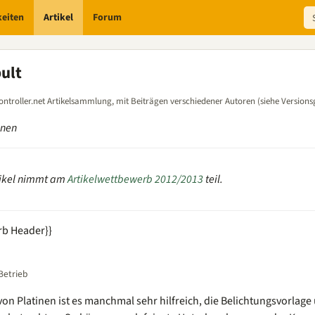
keiten
Artikel
Forum
ult
ontroller.net Artikelsammlung, mit Beiträgen verschiedener Autoren (siehe Versions
hnen
tikel nimmt am
Artikelwettbewerb 2012/2013
teil.
rb Header}}
Betrieb
on Platinen ist es manchmal sehr hilfreich, die Belichtungsvorlage 