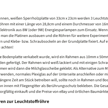
ünnen, weißen Sperrholzplatte von 33cm x 23cm werden 3 Leuchtstof
hren mit einer Länge von 28,8cm und einem Durchmesser von 16mm.
lektronik aus 8W (oder 9W) Energiesparlampen zum Einsatz. Wenn
n man die Platinen ausbauen und die Röhren für weitere Experimen
n und Klebe- bzw. Schraubsockeln an der Grundplatte fixiert. Auf 
u achten!
e Bodenplatte verkabelt wurde, wird ein Rahmen aus 10mm x 50m
en gefertigt. Der Rahmen wird weiß lackiert und mit einigen Schra
men wird dann die Milchglasscheibe geklebt. Als Alternative zum M
erwenden, normales Plexiglas auf der Unterseite anschleifen oder 
längere Zeit am Stück betreiben will, sollte noch in Rahmen und B
on innen mit Fliegengitter als Berührungsschutz bekleben. Die Gesa
rgfältig einkauft und die Preise von eBay und örtlichen Baumärkte
ven zur Leuchtstoffröhre