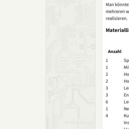
Man könnte 
mehreren we
realisieren.
Materialli
Anzahl
1
Sp
1
Mi
2
Ho
2
Ho
3
Le
3
En
6
Le
1
Ne
4
Ku
In