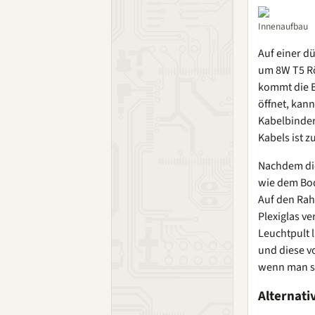
Innenaufbau
Auf einer d
um 8W T5 Rö
kommt die E
öffnet, kan
Kabelbinder
Kabels ist z
Nachdem di
wie dem Bod
Auf den Rah
Plexiglas v
Leuchtpult 
und diese v
wenn man so
Alternati