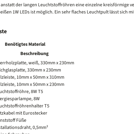
anstatt der langen Leuchtstoffröhren eine einzelne kreisförmige v
ißen 1W LEDs ist möglich. Ein sehr flaches Leuchtpult lässt sich m
ste
Benötigtes Material
Beschreibung
errholzplatte, weiß, 330mm x 230mm
lchglasplatte, 330mm x 230mm
lzleiste, 10mm x 50mm x 310mm
lzleiste, 10mm x 50mm x 230mm
uchtstoffröhre, 8W T5
ergiesparlampe, 8W
uchtstoffröhrenhalter T5
tzkabel mit Eurostecker
nststoff Füße
stallationsdraht, 0,5mm²