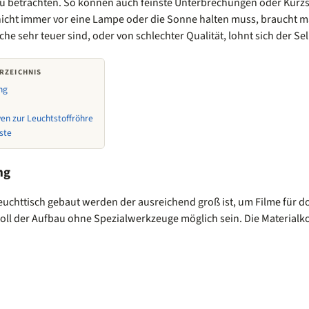
zu betrachten. So können auch feinste Unterbrechungen oder Kur
 nicht immer vor eine Lampe oder die Sonne halten muss, braucht man
che sehr teuer sind, oder von schlechter Qualität, lohnt sich der Se
RZEICHNIS
ng
ven zur Leuchtstoffröhre
iste
ng
 Leuchttisch gebaut werden der ausreichend groß ist, um Filme für d
ll der Aufbau ohne Spezialwerkzeuge möglich sein. Die Materialko