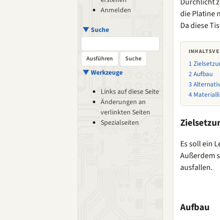
erstellen
Durchlicht 
Anmelden
die Platine
Da diese Tis
▼ Suche
INHALTSVE
1
Zielsetzu
▼ Werkzeuge
2
Aufbau
3
Alternati
Links auf diese Seite
4
Materiall
Änderungen an
verlinkten Seiten
Zielsetzu
Spezialseiten
Es soll ein
Außerdem so
ausfallen.
Aufbau