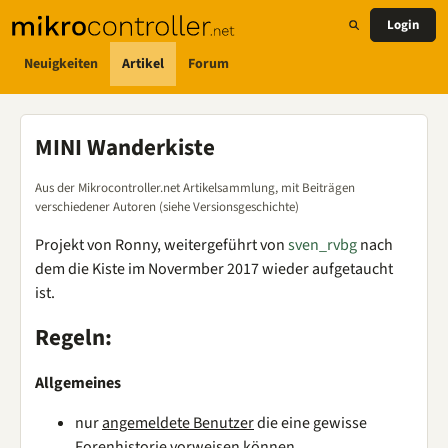
Login
Neuigkeiten
Artikel
Forum
MINI Wanderkiste
Aus der Mikrocontroller.net Artikelsammlung, mit Beiträgen
verschiedener Autoren (siehe Versionsgeschichte)
Projekt von Ronny, weitergeführt von
sven_rvbg
nach
dem die Kiste im Novermber 2017 wieder aufgetaucht
ist.
Regeln:
Allgemeines
nur
angemeldete Benutzer
die eine gewisse
Forenhistorie vorweisen können