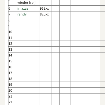
wieder frei]
6
imazze
963xx
7
randy
820xx
8
9
10
11
12
13
14
15
16
17
18
19
20
21
22