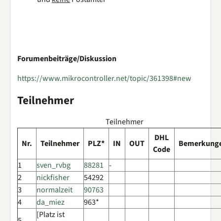
Forumenbeiträge/Diskussion
https://www.mikrocontroller.net/topic/361398#new
Teilnehmer
Teilnehmer
DHL
Nr.
Teilnehmer
PLZ*
IN
OUT
Bemerkung
Code
1
sven_rvbg
88281
-
2
nickfisher
54292
3
normalzeit
90763
4
da_miez
963*
[Platz ist
5