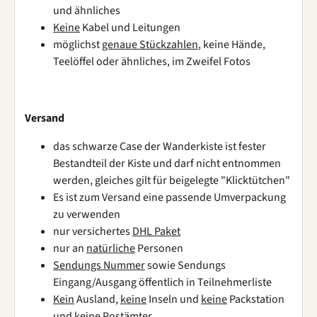
und ähnliches
Keine
Kabel und Leitungen
möglichst
genaue Stückzahlen
, keine Hände,
Teelöffel oder ähnliches, im Zweifel Fotos
Versand
das schwarze Case der Wanderkiste ist fester
Bestandteil der Kiste und darf nicht entnommen
werden, gleiches gilt für beigelegte "Klicktütchen"
Es ist zum Versand eine passende Umverpackung
zu verwenden
nur versichertes
DHL Paket
nur an
natürliche
Personen
Sendungs Nummer
sowie Sendungs
Eingang/Ausgang öffentlich in Teilnehmerliste
Kein
Ausland,
keine
Inseln und
keine
Packstation
und
keine
Postämter