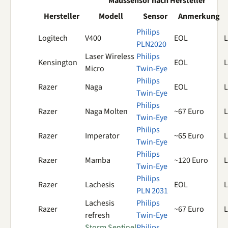
Maussensor nach Hersteller
Hersteller
Modell
Sensor
Anmerkung
Philips
Logitech
V400
EOL
L
PLN2020
Laser Wireless
Philips
Kensington
EOL
L
Micro
Twin-Eye
Philips
Razer
Naga
EOL
L
Twin-Eye
Philips
Razer
Naga Molten
~67 Euro
L
Twin-Eye
Philips
Razer
Imperator
~65 Euro
L
Twin-Eye
Philips
Razer
Mamba
~120 Euro
L
Twin-Eye
Philips
Razer
Lachesis
EOL
L
PLN 2031
Lachesis
Philips
Razer
~67 Euro
L
refresh
Twin-Eye
Storm Sentinel
Philips