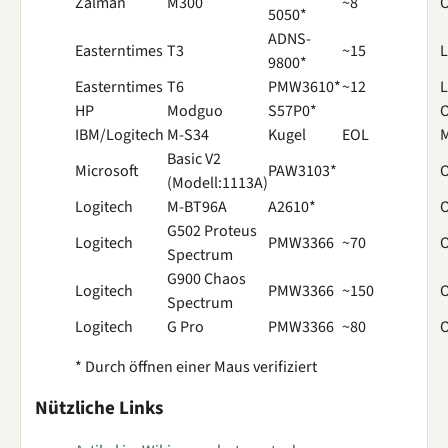
Zalman
M300
~8
O
5050*
ADNS-
Easterntimes
T3
~15
L
9800*
Easterntimes
T6
PMW3610*
~12
L
HP
Modguo
S57P0*
O
IBM/Logitech
M-S34
Kugel
EOL
M
Basic V2
Microsoft
PAW3103*
O
(Modell:1113A)
Logitech
M-BT96A
A2610*
O
G502 Proteus
Logitech
PMW3366
~70
O
Spectrum
G900 Chaos
Logitech
PMW3366
~150
O
Spectrum
Logitech
G Pro
PMW3366
~80
O
* Durch öffnen einer Maus verifiziert
Nützliche Links