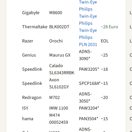
Twin-Eye
Philips
Gigabyte
M8600
L
Twin-Eye
Philips
Thermaltake
BLK002DT
~28 Euro
L
Twin-Eye
Philips
Razer
Orochi
EOL
L
PLN 2031
ADNS-
Genius
Maurus GX
~25
O
3090*
Calado
Speedlink
PAW3205*
~18
O
SL6343RRBK
Axon
Speedlink
SPCP168A*
~15
O
SL6102GY
ADNS-
Redragon
M702
~20
O
3050*
ISY
IMW 1100
PAW3204*
O
M474
hama
PAN3504*
~15
O
00052459
ADNS-