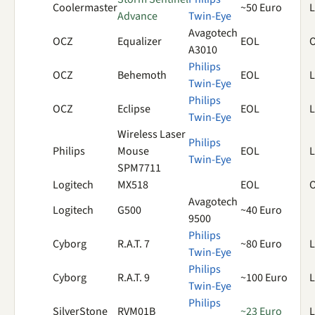
Coolermaster
~50 Euro
L
Advance
Twin-Eye
Avagotech
OCZ
Equalizer
EOL
O
A3010
Philips
OCZ
Behemoth
EOL
L
Twin-Eye
Philips
OCZ
Eclipse
EOL
L
Twin-Eye
Wireless Laser
Philips
Philips
Mouse
EOL
L
Twin-Eye
SPM7711
Logitech
MX518
EOL
O
Avagotech
Logitech
G500
~40 Euro
9500
Philips
Cyborg
R.A.T. 7
~80 Euro
L
Twin-Eye
Philips
Cyborg
R.A.T. 9
~100 Euro
L
Twin-Eye
Philips
SilverStone
RVM01B
~23 Euro
L