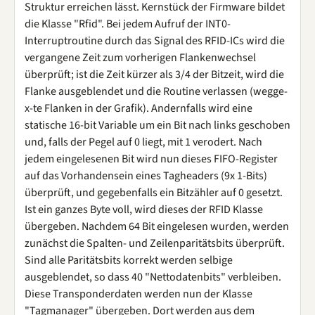
Struktur erreichen lässt. Kernstück der Firmware bildet
die Klasse "Rfid". Bei jedem Aufruf der INT0-
Interruptroutine durch das Signal des RFID-ICs wird die
vergangene Zeit zum vorherigen Flankenwechsel
überprüft; ist die Zeit kürzer als 3/4 der Bitzeit, wird die
Flanke ausgeblendet und die Routine verlassen (wegge-
x-te Flanken in der Grafik). Andernfalls wird eine
statische 16-bit Variable um ein Bit nach links geschoben
und, falls der Pegel auf 0 liegt, mit 1 verodert. Nach
jedem eingelesenen Bit wird nun dieses FIFO-Register
auf das Vorhandensein eines Tagheaders (9x 1-Bits)
überprüft, und gegebenfalls ein Bitzähler auf 0 gesetzt.
Ist ein ganzes Byte voll, wird dieses der RFID Klasse
übergeben. Nachdem 64 Bit eingelesen wurden, werden
zunächst die Spalten- und Zeilenparitätsbits überprüft.
Sind alle Paritätsbits korrekt werden selbige
ausgeblendet, so dass 40 "Nettodatenbits" verbleiben.
Diese Transponderdaten werden nun der Klasse
"Tagmanager" übergeben. Dort werden aus dem