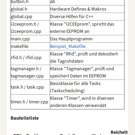
button.h
ab
global.h
Hardware Defines & Makros
global.cpp
Diverse Hilfen für C++
i2ceeprom.h /
Klasse "I2CEEprom", spricht das
i2ceeprom.cpp
externe EEPROM an
main.cpp
Das Hauptprogramm
makefile
Beispiel_Makefile
Klasse "Rfid", prüft und dekodiert
rfid.h / rfid.cpp
die Tagrohdaten
tagmanager.h /
Klasse "Tagmanager", prüft und
tagmanager.cpp
speichert Daten im EEPROM
Basisklasse für alle Tasks
task.h / task.cpp
(Taskscheduling)
Klasse "Timer", wird in diversen
timer.h / timer.cpp
anderen Klassen verwendet
Bauteileliste
Reichelt