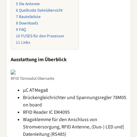
5
Die Antenne
6
Quellcode Dateiübersicht
7
Bauteileliste
8
Downloads
9
FAQ
10
FUSES für den Prozessor
11
Links
Ausstattung im Überblick
RFID Türmodul Oberseite
µC ATMega8
Brückengleichrichter und Spannungsregler 78M05
on board
RFID Reader IC EM4095
Wagoklemme für den Anschluss von
Stromversorgung, RFID Antenne, (Duo-) LED und]
Datenleitung (RS485)