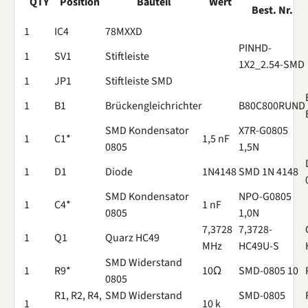
QTY
Position
Bauteil
Wert
Best. Nr.
1
IC4
78MXXD
PINHD-
1
SV1
Stiftleiste
1X2_2.54-SMD
1
JP1
Stiftleiste SMD
1
B1
Brückengleichrichter
B80C800RUND
SMD Kondensator
X7R-G0805
1
C1*
1,5 nF
0805
1,5N
1
D1
Diode
1N4148
SMD 1N 4148
SMD Kondensator
NPO-G0805
1
C4*
1 nF
0805
1,0N
7,3728
7,3728-
1
Q1
Quarz HC49
MHz
HC49U-S
SMD Widerstand
1
R9*
10Ω
SMD-0805 10
0805
R1, R2, R4,
SMD Widerstand
SMD-0805
1
10 k