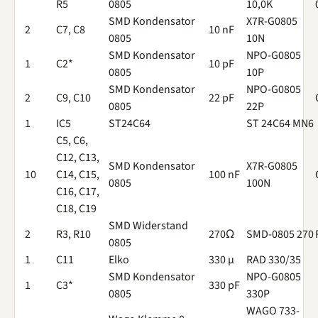
R5
0805
10,0K
SMD Kondensator
X7R-G0805
2
C7, C8
10 nF
0805
10N
SMD Kondensator
NPO-G0805
1
C2*
10 pF
0805
10P
SMD Kondensator
NPO-G0805
2
C9, C10
22 pF
0805
22P
1
IC5
ST24C64
ST 24C64 MN6
C5, C6,
C12, C13,
SMD Kondensator
X7R-G0805
10
C14, C15,
100 nF
0805
100N
C16, C17,
C18, C19
SMD Widerstand
2
R3, R10
270Ω
SMD-0805 270
0805
1
C11
Elko
330 µ
RAD 330/35
SMD Kondensator
NPO-G0805
1
C3*
330 pF
0805
330P
WAGO 733-