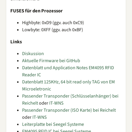
FUSES für den Prozessor
Highbyte: 0xD9 (ggv. auch 0xC9)
Lowbyte: 0XFF (ggv. auch 0xBF)
Links
Diskussion
Aktuelle Firmware bei GitHub
Datenblatt und Application Notes EM4095 RFID
Reader IC
Datenblatt 125KHz, 64 bit read only TAG von EM
Microeletronic
Passender Transponder (Schlüsselanhänger) bei
Reichelt
oder
IT-WNS
Passender Transponder (ISO Karte) bei Reichelt
oder
IT-WNS
Leiterplatte bei Seegel Systeme
EM4095 RFID IC bei Seegel Systeme