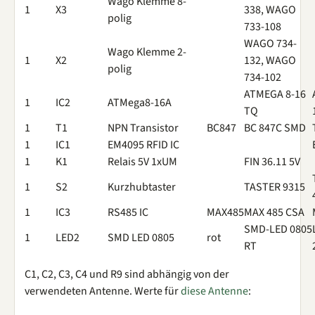
Wago Klemme 8-
1
X3
338, WAGO
polig
733-108
WAGO 734-
Wago Klemme 2-
1
X2
132, WAGO
polig
734-102
ATMEGA 8-16
1
IC2
ATMega8-16A
TQ
1
T1
NPN Transistor
BC847
BC 847C SMD
1
IC1
EM4095 RFID IC
1
K1
Relais 5V 1xUM
FIN 36.11 5V
1
S2
Kurzhubtaster
TASTER 9315
1
IC3
RS485 IC
MAX485
MAX 485 CSA
SMD-LED 0805
1
LED2
SMD LED 0805
rot
RT
C1, C2, C3, C4 und R9 sind abhängig von der
verwendeten Antenne. Werte für
diese Antenne
: