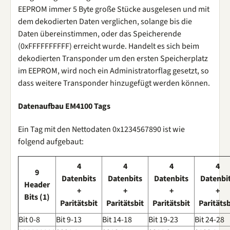
EEPROM immer 5 Byte große Stücke ausgelesen und mit
dem dekodierten Daten verglichen, solange bis die
Daten übereinstimmen, oder das Speicherende
(0xFFFFFFFFFF) erreicht wurde. Handelt es sich beim
dekodierten Transponder um den ersten Speicherplatz
im EEPROM, wird noch ein Administratorflag gesetzt, so
dass weitere Transponder hinzugefügt werden können.
Datenaufbau EM4100 Tags
Ein Tag mit den Nettodaten 0x1234567890 ist wie
folgend aufgebaut:
4
4
4
4
9
Datenbits
Datenbits
Datenbits
Datenbi
Header
+
+
+
+
Bits (1)
Paritätsbit
Paritätsbit
Paritätsbit
Paritätsb
Bit 0-8
Bit 9-13
Bit 14-18
Bit 19-23
Bit 24-28