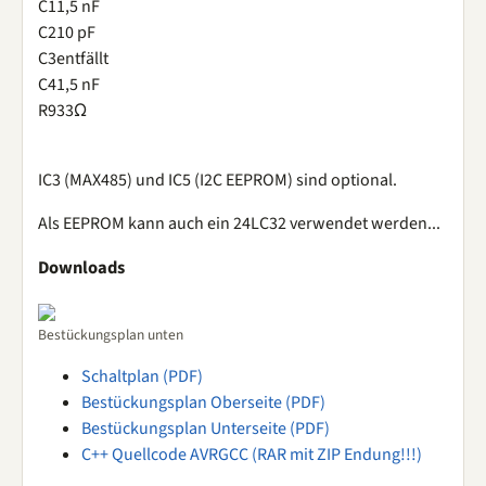
C1
1,5 nF
C2
10 pF
C3
entfällt
C4
1,5 nF
R9
33Ω
IC3 (MAX485) und IC5 (I2C EEPROM) sind optional.
Als EEPROM kann auch ein 24LC32 verwendet werden...
Downloads
Bestückungsplan unten
Schaltplan (PDF)
Bestückungsplan Oberseite (PDF)
Bestückungsplan Unterseite (PDF)
C++ Quellcode AVRGCC (RAR mit ZIP Endung!!!)