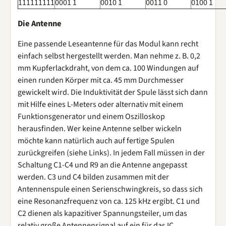
111111111
0001 1
0010 1
0011 0
0100 1
Die Antenne
Eine passende Leseantenne für das Modul kann recht
einfach selbst hergestellt werden. Man nehme z. B. 0,2
mm Kupferlackdraht, von dem ca. 100 Windungen auf
einen runden Körper mit ca. 45 mm Durchmesser
gewickelt wird. Die Induktivität der Spule lässt sich dann
mit Hilfe eines L-Meters oder alternativ mit einem
Funktionsgenerator und einem Oszilloskop
herausfinden. Wer keine Antenne selber wickeln
möchte kann natürlich auch auf fertige Spulen
zurückgreifen (siehe Links). In jedem Fall müssen in der
Schaltung C1-C4 und R9 an die Antenne angepasst
werden. C3 und C4 bilden zusammen mit der
Antennenspule einen Serienschwingkreis, so dass sich
eine Resonanzfrequenz von ca. 125 kHz ergibt. C1 und
C2 dienen als kapazitiver Spannungsteiler, um das
relativ große Antennensignal auf ein für das IC