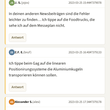
J. S.
(jojos)
2023-03-25 15:44
#7379078
JS
In deinen anderen Newsbeiträgen sind die Fehler
leichter zu finden… Ich tippe auf die Foodtrucks, die
sehe ich auf dem Messeplan nicht.
Antwort
Z.F. E.
(bnzf)
2023-03-25 16:40
#7379133
ZE
Ich tippe beim Gag auf die linearen
Positionirungssysteme die Aluminiumkugeln
transporieren können sollen.
Antwort
Alexander S.
(alesi)
2023-03-25 17:34
#7379178
AS