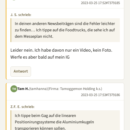
2023-03-25 17:52
#7379185
J. S. schrieb:
In deinen anderen Newsbeiträgen sind die Fehler leichter
zu finden… Ich tippe auf die Foodtrucks, die sehe ich auf
dem Messeplan nicht.
Leider nein. Ich habe davon nur ein Video, kein Foto.
Werfe es aber bald auf mein IG
Antwort
Tam H.
(tamhanna)
(Firma: Tamoggemon Holding k.s.)
TH
2023-03-25 17:53
#7379186
Z.F. E. schrieb:
Ich tippe beim Gag auf die linearen
Positionirungssysteme die Aluminiumkugeln
transporieren können sollen.