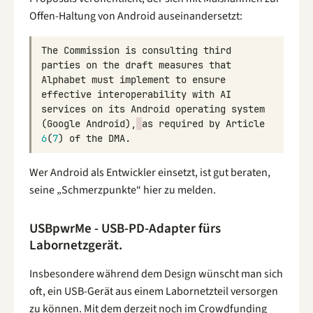
Offen-Haltung von Android auseinandersetzt:
The
Commission
is
consulting
third
parties
on
the
draft
measures
that
Alphabet
must
implement
to
ensure
effective
interoperability
with
AI
services
on
its
Android
operating
system
(
Google
Android
),
as
required
by
Article
6
(
7
)
of
the
DMA
.
Wer Android als Entwickler einsetzt, ist gut beraten,
seine „Schmerzpunkte“ hier zu melden.
USBpwrMe - USB-PD-Adapter fürs
Labornetzgerät.
Insbesondere während dem Design wünscht man sich
oft, ein USB-Gerät aus einem Labornetzteil versorgen
zu können. Mit dem derzeit noch im Crowdfunding