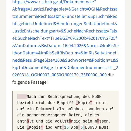
https://www.ris.bka.gv.at/Dokument.wxe?
Abfrage=Justiz&Fachgebiet=&Gericht=OGH&Rechtssa
tznummer=&Rechtssatz=&Fundstelle=&Spruch=&Rec
htsgebiet=Undefined&AenderungenSeit=Undefined&
JustizEntscheidungsart=&SucheNachRechtssatz=Fals
e&SucheNachText=True&GZ=6%20Ob%20170%2F25f
&VonDatum=&BisDatum=16.04.2026&Norm=&ImRisSe
itVonDatum=&ImRisSeitBisDatum=&ImRisSeit=Undefi
ned&ResultPageSize=100&Suchworte=&Position=1&S
kipToDocumentPage=true&Dokumentnummer=JJT_2
0260318_OGH0002_0060OB00170_25F0000_000
die
folgende Passage:
Nach
der
Rechtsprechung
des
EuGH
bezieht
sich
der
Begriff
„
Kopie
“
nicht
auf
ein
Dokument
als
solches
,
sondern
auf
die
personenbezogenen
Daten
,
die
es
enth
ä
lt
und
die
vollst
ä
ndig
sein
m
ü
ssen
.
Die
„
Kopie
“
iSd
Art
15
Abs
3
DSGVO
muss