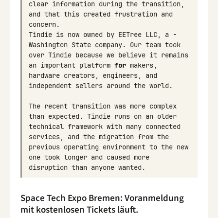
clear
information
during
the
transition
,
and
that
this
created
frustration
and
concern
.
Tindie
is
now
owned
by
EETree
LLC
,
a
-
Washington
State
company
.
Our
team
took
over
Tindie
because
we
believe
it
remains
an
important
platform
for
makers
,
hardware
creators
,
engineers
,
and
independent
sellers
around
the
world
.
The
recent
transition
was
more
complex
than
expected
.
Tindie
runs
on
an
older
technical
framework
with
many
connected
services
,
and
the
migration
from
the
previous
operating
environment
to
the
new
one
took
longer
and
caused
more
disruption
than
anyone
wanted
.
Space Tech Expo Bremen: Voranmeldung
mit kostenlosen Tickets läuft.