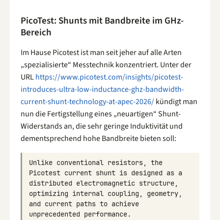
PicoTest: Shunts mit Bandbreite im GHz-
Bereich
Im Hause Picotest ist man seit jeher auf alle Arten
„spezialisierte“ Messtechnik konzentriert. Unter der
URL
https://www.picotest.com/insights/picotest-
introduces-ultra-low-inductance-ghz-bandwidth-
current-shunt-technology-at-apec-2026/
kündigt man
nun die Fertigstellung eines „neuartigen“ Shunt-
Widerstands an, die sehr geringe Induktivität und
dementsprechend hohe Bandbreite bieten soll:
Unlike
conventional
resistors
,
the
Picotest
current
shunt
is
designed
as
a
distributed
electromagnetic
structure
,
optimizing
internal
coupling
,
geometry
,
and
current
paths
to
achieve
unprecedented
performance
.