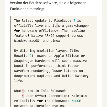
Version der Betriebssoftware, die die folgenden
Funktionen mitbringt:
The
latest
update
to
PicoScope
7
is
officially
live
and
it
’
s
a
game
-
changer
for
hardware
efficiency
.
The
headline
feature
?
Native
ARM64
support
across
Windows
macOS
,
and
Linux
.
By
ditching
emulation
layers
(
like
Rosetta
2
),
users
on
Apple
Silicon
or
Snapdragon
hardware
will
see
a
massive
boost
in
performance
,
think
faster
waveform
rendering
,
lower
latency
on
deep
-
memory
captures
and
better
battery
life
.
What
’
s
New
in
This
Release
?
•
User
Offset
Correction
:
Maintain
reliability
for
the
PicoScope
3000
E
between
calibration
cycles
.