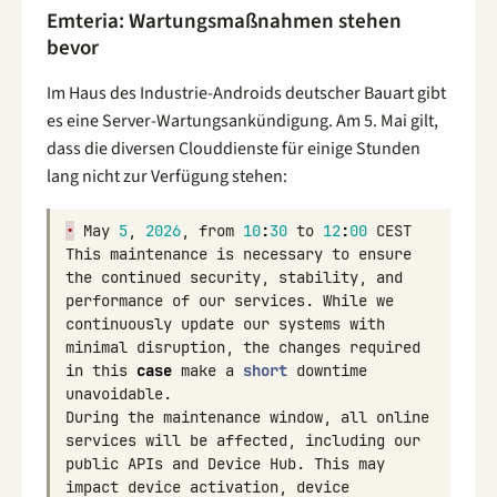
Emteria: Wartungsmaßnahmen stehen
bevor
Im Haus des Industrie-Androids deutscher Bauart gibt
es eine Server-Wartungsankündigung. Am 5. Mai gilt,
dass die diversen Clouddienste für einige Stunden
lang nicht zur Verfügung stehen:
•
May
5
,
2026
,
from
10
:
30
to
12
:
00
CEST
This
maintenance
is
necessary
to
ensure
the
continued
security
,
stability
,
and
performance
of
our
services
.
While
we
continuously
update
our
systems
with
minimal
disruption
,
the
changes
required
in
this
case
make
a
short
downtime
unavoidable
.
During
the
maintenance
window
,
all
online
services
will
be
affected
,
including
our
public
APIs
and
Device
Hub
.
This
may
impact
device
activation
,
device