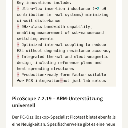
Key
innovations
include
:
•
Ultra
-
low
insertion
inductance
(
~
2
pH
contribution
in
real
systems
)
minimizing
circuit
disturbance
•
GHz
-
class
bandwidth
capability
,
enabling
measurement
of
sub
-
nanosecond
switching
events
•
Optimized
internal
coupling
to
reduce
ESL
without
degrading
resistance
accuracy
•
Integrated
thermal
and
electromagnetic
design
,
including
reference
plane
and
heat
spreading
structures
•
Production
-
ready
form
factor
suitable
for
PCB
integration
—
not
just
lab
setups
PicoScope 7.2.19 – ARM-Unterstützung
universell
Der PC-Oszilloskop-Spezialist Picotest bietet ebenfalls
eine Neuigkeit an. Spezifischerweise gibt es eine neue