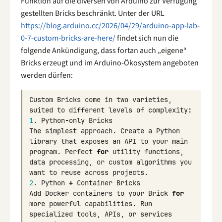
Funktion auf die diversen von Arduino zur Verfügung
gestellten Bricks beschränkt. Unter der URL
https://blog.arduino.cc/2026/04/29/arduino-app-lab-
0-7-custom-bricks-are-here/
findet sich nun die
folgende Ankündigung, dass fortan auch „eigene“
Bricks erzeugt und im Arduino-Ökosystem angeboten
werden dürfen:
Custom
Bricks
come
in
two
varieties
,
suited
to
different
levels
of
complexity
:
1
.
Python
-
only
Bricks
The
simplest
approach
.
Create
a
Python
library
that
exposes
an
API
to
your
main
program
.
Perfect
for
utility
functions
,
data
processing
,
or
custom
algorithms
you
want
to
reuse
across
projects
.
2
.
Python
+
Container
Bricks
Add
Docker
containers
to
your
Brick
for
more
powerful
capabilities
.
Run
specialized
tools
,
APIs
,
or
services