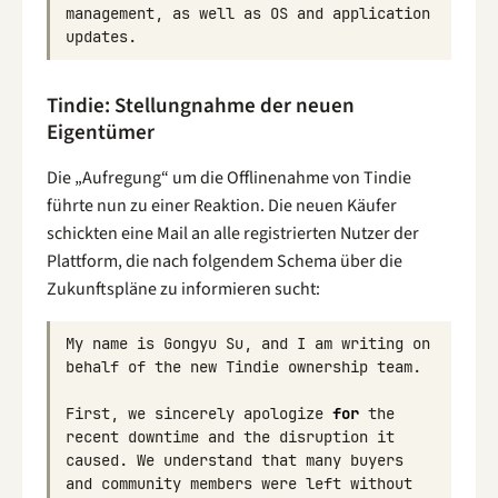
management
,
as
well
as
OS
and
application
updates
.
Tindie: Stellungnahme der neuen
Eigentümer
Die „Aufregung“ um die Offlinenahme von Tindie
führte nun zu einer Reaktion. Die neuen Käufer
schickten eine Mail an alle registrierten Nutzer der
Plattform, die nach folgendem Schema über die
Zukunftspläne zu informieren sucht:
My
name
is
Gongyu
Su
,
and
I
am
writing
on
behalf
of
the
new
Tindie
ownership
team
.
First
,
we
sincerely
apologize
for
the
recent
downtime
and
the
disruption
it
caused
.
We
understand
that
many
buyers
and
community
members
were
left
without