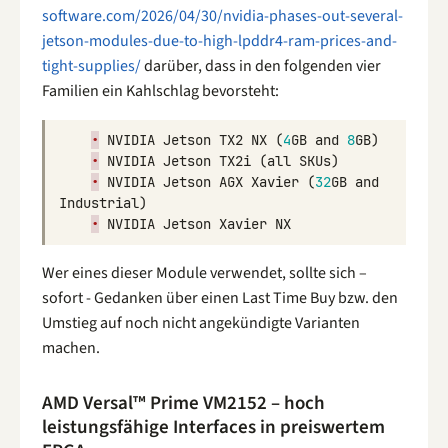
software.com/2026/04/30/nvidia-phases-out-several-
jetson-modules-due-to-high-lpddr4-ram-prices-and-
tight-supplies/
darüber, dass in den folgenden vier
Familien ein Kahlschlag bevorsteht:
•
NVIDIA
Jetson
TX2
NX
(
4
GB
and
8
GB
)
•
NVIDIA
Jetson
TX2i
(
all
SKUs
)
•
NVIDIA
Jetson
AGX
Xavier
(
32
GB
and
Industrial
)
•
NVIDIA
Jetson
Xavier
NX
Wer eines dieser Module verwendet, sollte sich –
sofort - Gedanken über einen Last Time Buy bzw. den
Umstieg auf noch nicht angekündigte Varianten
machen.
AMD Versal™ Prime VM2152 – hoch
leistungsfähige Interfaces in preiswertem