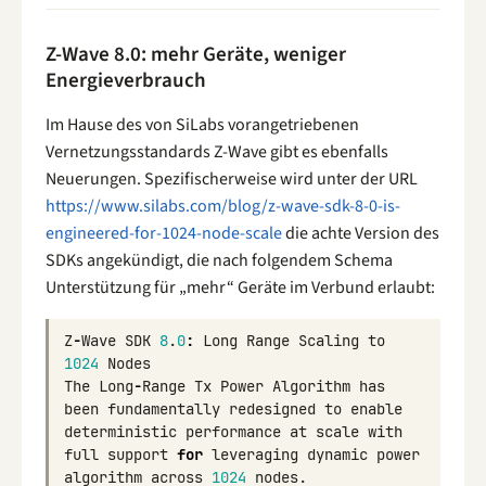
Z-Wave 8.0: mehr Geräte, weniger
Energieverbrauch
Im Hause des von SiLabs vorangetriebenen
Vernetzungsstandards Z-Wave gibt es ebenfalls
Neuerungen. Spezifischerweise wird unter der URL
https://www.silabs.com/blog/z-wave-sdk-8-0-is-
engineered-for-1024-node-scale
die achte Version des
SDKs angekündigt, die nach folgendem Schema
Unterstützung für „mehr“ Geräte im Verbund erlaubt:
Z
-
Wave
SDK
8
.
0
:
Long
Range
Scaling
to
1024
Nodes
The
Long
-
Range
Tx
Power
Algorithm
has
been
fundamentally
redesigned
to
enable
deterministic
performance
at
scale
with
full
support
for
leveraging
dynamic
power
algorithm
across
1024
nodes
.