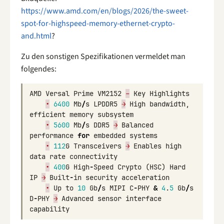
https://www.amd.com/en/blogs/2026/the-sweet-
spot-for-highspeed-memory-ethernet-crypto-
and.html
?
Zu den sonstigen Spezifikationen vermeldet man
folgendes:
AMD
Versal
Prime
VM2152
–
Key
Highlights
•
6400
Mb
/
s
LPDDR5
→
High
bandwidth
,
efficient
memory
subsystem
•
5600
Mb
/
s
DDR5
→
Balanced
performance
for
embedded
systems
•
112
G
Transceivers
→
Enables
high
data
rate
connectivity
•
400
G
High
-
Speed
Crypto
(
HSC
)
Hard
IP
→
Built
-
in
security
acceleration
•
Up
to
10
Gb
/
s
MIPI
C
-
PHY
&
4
.
5
Gb
/
s
D
-
PHY
→
Advanced
sensor
interface
capability