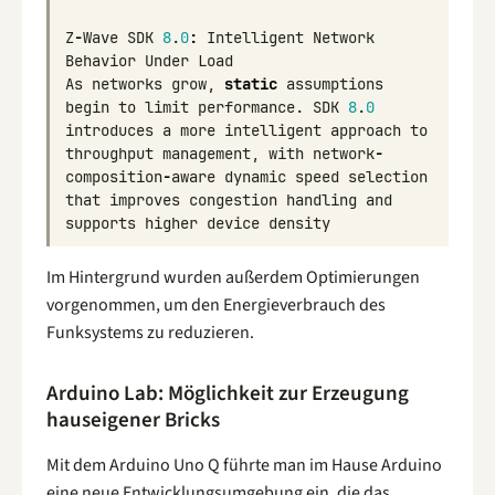
Z
-
Wave
SDK
8
.
0
:
Intelligent
Network
Behavior
Under
Load
As
networks
grow
,
static
assumptions
begin
to
limit
performance
.
SDK
8
.
0
introduces
a
more
intelligent
approach
to
throughput
management
,
with
network
-
composition
-
aware
dynamic
speed
selection
that
improves
congestion
handling
and
supports
higher
device
density
Im Hintergrund wurden außerdem Optimierungen
vorgenommen, um den Energieverbrauch des
Funksystems zu reduzieren.
Arduino Lab: Möglichkeit zur Erzeugung
hauseigener Bricks
Mit dem Arduino Uno Q führte man im Hause Arduino
eine neue Entwicklungsumgebung ein, die das