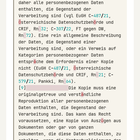
daher
alle
personenbezogenen
Daten
enthalten
,
die
Gegenstand
der
Verarbeitung
sind
(
vgl
EuGH
C
-
487
/
21
,
Ö
sterreichische
Datenschutzbeh
ö
rde
und
CRIF
,
Rn
32
;
C
-
307
/
22
,
FT
gegen
DW
,
Rn
72
).
Eine
rein
allgemeine
Beschreibung
der
Daten
,
die
Gegenstand
einer
Verarbeitung
sind
,
oder
ein
Verweis
auf
Kategorien
personenbezogener
Daten
entspr
ä
che
dem
Erfordernis
einer
Kopie
nicht
(
EuGH
C
-
487
/
21
,
Ö
sterreichische
Datenschutzbeh
ö
rde
und
CRIF
,
Rn
21
;
C
-
579
/
21
,
Pankki
,
Rn
64
).
[
9
]
Die
Kopie
muss
eine
originalgetreue
und
verst
ä
ndliche
Reproduktion
aller
personenbezogenen
Daten
enthalten
,
die
Gegenstand
der
Verarbeitung
sind
.
Das
kann
das
Recht
voraussetzen
,
eine
Kopie
von
Ausz
ü
gen
aus
Dokumenten
oder
gar
von
ganzen
Dokumenten
,
die
diese
Daten
enthalten
,
zu