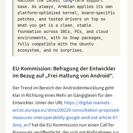
Raccoon
the
latest
long
-
term
support
base
.
As
always
,
Armbian
applies
its
own
platform
-
optimized
kernel
,
board
-
specific
patches
,
and
tested
drivers
on
top
so
what
you
get
is
a
clean
,
stable
foundation
across
SBCs
,
PCs
,
and
cloud
environments
,
with
no
Snap
packages
,
fully
compatible
with
the
Ubuntu
ecosystem
,
and
no
surprises
.
EU-Kommission: Befragung der Entwickler
im Bezug auf „Frei-Haltung von Android“.
Der Trend im Bereich der Androidentwicklung geht
klar in Richtung eines Mehr an Gängigleien für den
Entwickler. Unter der URL
https://digital-markets-
act.ec.europa.eu/dma100220-consultation-proposed-
measures-interoperability-google-android-article-67-
dma_en
? hat die EU-Kommission nun einen Call for
Proposals veröffentlicht, der sich mit Maßnahmen zur