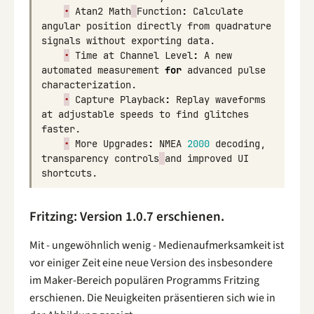
•
Atan2
Math
Function
:
Calculate
angular
position
directly
from
quadrature
signals
without
exporting
data
.
•
Time
at
Channel
Level
:
A
new
automated
measurement
for
advanced
pulse
characterization
.
•
Capture
Playback
:
Replay
waveforms
at
adjustable
speeds
to
find
glitches
faster
.
•
More
Upgrades
:
NMEA
2000
decoding
,
transparency
controls
and
improved
UI
shortcuts
.
Fritzing: Version 1.0.7 erschienen.
Mit - ungewöhnlich wenig - Medienaufmerksamkeit ist
vor einiger Zeit eine neue Version des insbesondere
im Maker-Bereich populären Programms Fritzing
erschienen. Die Neuigkeiten präsentieren sich wie in