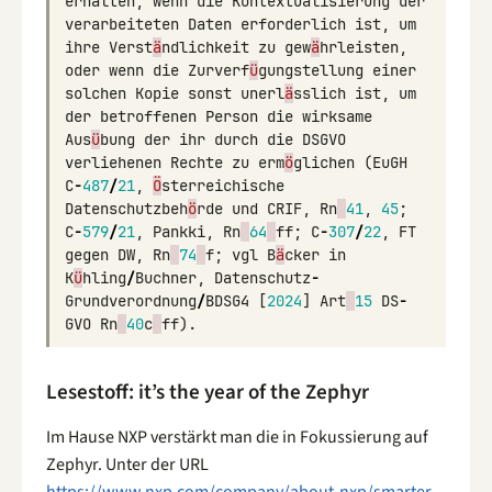
erhalten
,
wenn
die
Kontextualisierung
der
verarbeiteten
Daten
erforderlich
ist
,
um
ihre
Verst
ä
ndlichkeit
zu
gew
ä
hrleisten
,
oder
wenn
die
Zurverf
ü
gungstellung
einer
solchen
Kopie
sonst
unerl
ä
sslich
ist
,
um
der
betroffenen
Person
die
wirksame
Aus
ü
bung
der
ihr
durch
die
DSGVO
verliehenen
Rechte
zu
erm
ö
glichen
(
EuGH
C
-
487
/
21
,
Ö
sterreichische
Datenschutzbeh
ö
rde
und
CRIF
,
Rn
41
,
45
;
C
-
579
/
21
,
Pankki
,
Rn
64
ff
;
C
-
307
/
22
,
FT
gegen
DW
,
Rn
74
f
;
vgl
B
ä
cker
in
K
ü
hling
/
Buchner
,
Datenschutz
-
Grundverordnung
/
BDSG4
[
2024
]
Art
15
DS
-
GVO
Rn
40
c
ff
).
Lesestoff: it’s the year of the Zephyr
Im Hause NXP verstärkt man die in Fokussierung auf
Zephyr. Unter der URL
https://www.nxp.com/company/about-nxp/smarter-