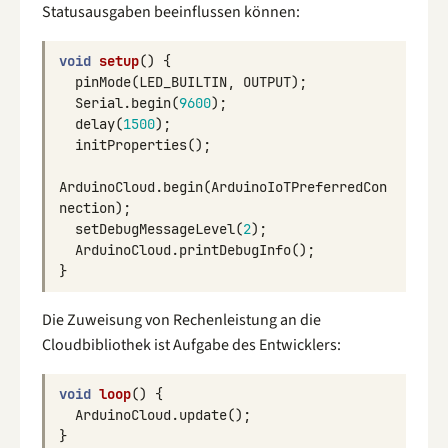
Statusausgaben beeinflussen können:
void
setup
()
{
pinMode
(
LED_BUILTIN
,
OUTPUT
);
Serial
.
begin
(
9600
);
delay
(
1500
);
initProperties
();
ArduinoCloud
.
begin
(
ArduinoIoTPreferredCon
nection
);
setDebugMessageLevel
(
2
);
ArduinoCloud
.
printDebugInfo
();
}
Die Zuweisung von Rechenleistung an die
Cloudbibliothek ist Aufgabe des Entwicklers:
void
loop
()
{
ArduinoCloud
.
update
();
}