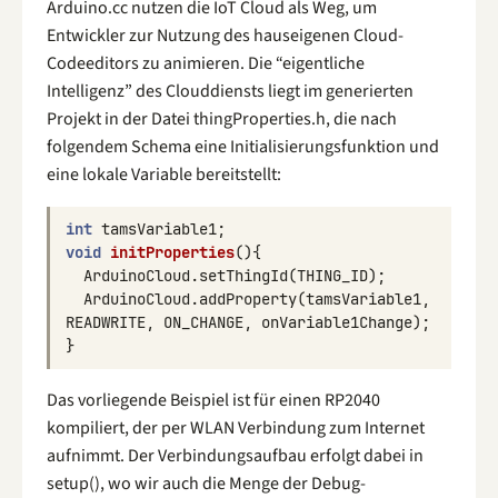
Arduino.cc nutzen die IoT Cloud als Weg, um
Entwickler zur Nutzung des hauseigenen Cloud-
Codeeditors zu animieren. Die “eigentliche
Intelligenz” des Clouddiensts liegt im generierten
Projekt in der Datei thingProperties.h, die nach
folgendem Schema eine Initialisierungsfunktion und
eine lokale Variable bereitstellt:
int
tamsVariable1
;
void
initProperties
(){
ArduinoCloud
.
setThingId
(
THING_ID
);
ArduinoCloud
.
addProperty
(
tamsVariable1
,
READWRITE
,
ON_CHANGE
,
onVariable1Change
);
}
Das vorliegende Beispiel ist für einen RP2040
kompiliert, der per WLAN Verbindung zum Internet
aufnimmt. Der Verbindungsaufbau erfolgt dabei in
setup(), wo wir auch die Menge der Debug-