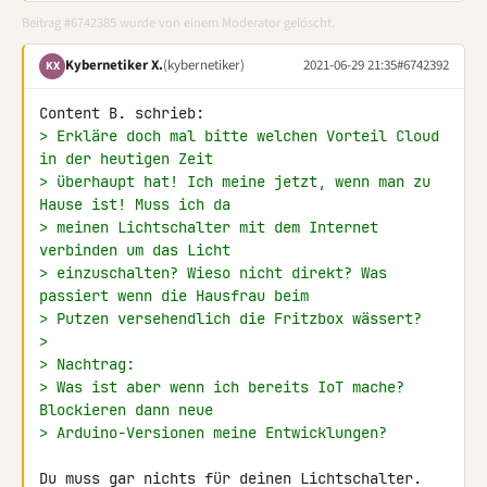
Beitrag #6742385 wurde von einem Moderator gelöscht.
Kybernetiker X.
(kybernetiker)
2021-06-29 21:35
#6742392
KX
> Erkläre doch mal bitte welchen Vorteil Cloud 
in der heutigen Zeit
> überhaupt hat! Ich meine jetzt, wenn man zu 
Hause ist! Muss ich da
> meinen Lichtschalter mit dem Internet 
verbinden um das Licht
> einzuschalten? Wieso nicht direkt? Was 
passiert wenn die Hausfrau beim
> Putzen versehendlich die Fritzbox wässert?
>
> Nachtrag:
> Was ist aber wenn ich bereits IoT mache? 
Blockieren dann neue
> Arduino-Versionen meine Entwicklungen?
Du muss gar nichts für deinen Lichtschalter. 