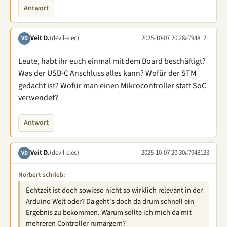
Antwort
Veit D.
(devil-elec)
2025-10-07 20:28
#7948121
VD
Leute, habt ihr euch einmal mit dem Board beschäftigt?
Was der USB-C Anschluss alles kann? Wofür der STM
gedacht ist? Wofür man einen Mikrocontroller statt SoC
verwendet?
Antwort
Veit D.
(devil-elec)
2025-10-07 20:30
#7948123
VD
Norbert schrieb:
Echtzeit ist doch sowieso nicht so wirklich relevant in der
Arduino Welt oder? Da geht's doch da drum schnell ein
Ergebnis zu bekommen. Warum sollte ich mich da mit
mehreren Controller rumärgern?