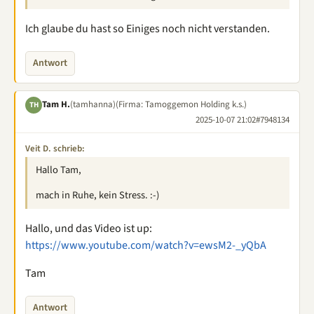
Ich glaube du hast so Einiges noch nicht verstanden.
Antwort
Tam H.
(tamhanna)
(Firma: Tamoggemon Holding k.s.)
TH
2025-10-07 21:02
#7948134
Veit D. schrieb:
Hallo Tam,
mach in Ruhe, kein Stress. :-)
Hallo, und das Video ist up:
https://www.youtube.com/watch?v=ewsM2-_yQbA
Tam
Antwort