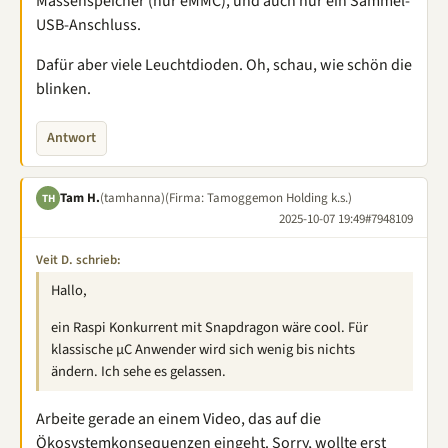
Massenspeicher (nur eMMC), und auch nur ein Sammel-
USB-Anschluss.
Dafür aber viele Leuchtdioden. Oh, schau, wie schön die
blinken.
Antwort
Tam H.
(tamhanna)
(Firma: Tamoggemon Holding k.s.)
TH
2025-10-07 19:49
#7948109
Veit D. schrieb:
Hallo,
ein Raspi Konkurrent mit Snapdragon wäre cool. Für
klassische µC Anwender wird sich wenig bis nichts
ändern. Ich sehe es gelassen.
Arbeite gerade an einem Video, das auf die
Ökosystemkonsequenzen eingeht. Sorry, wollte erst