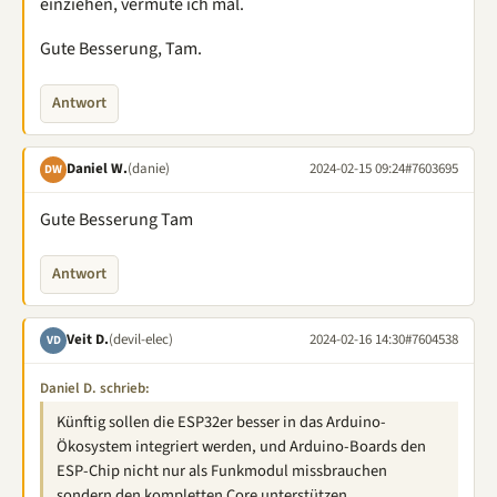
einziehen, vermute ich mal.
Gute Besserung, Tam.
Antwort
Daniel W.
(danie)
2024-02-15 09:24
#7603695
DW
Gute Besserung Tam
Antwort
Veit D.
(devil-elec)
2024-02-16 14:30
#7604538
VD
Daniel D. schrieb:
Künftig sollen die ESP32er besser in das Arduino-
Ökosystem integriert werden, und Arduino-Boards den
ESP-Chip nicht nur als Funkmodul missbrauchen
sondern den kompletten Core unterstützen.