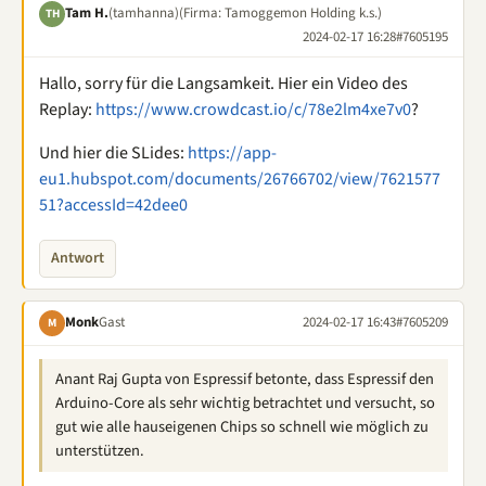
Tam H.
(tamhanna)
(Firma: Tamoggemon Holding k.s.)
TH
2024-02-17 16:28
#7605195
Hallo, sorry für die Langsamkeit. Hier ein Video des
Replay:
https://www.crowdcast.io/c/78e2lm4xe7v0
?
Und hier die SLides:
https://app-
eu1.hubspot.com/documents/26766702/view/7621577
51?accessId=42dee0
Antwort
Monk
Gast
2024-02-17 16:43
#7605209
M
Anant Raj Gupta von Espressif betonte, dass Espressif den
Arduino-Core als sehr wichtig betrachtet und versucht, so
gut wie alle hauseigenen Chips so schnell wie möglich zu
unterstützen.