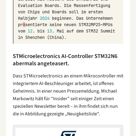
Evaluation
Boards
.
Die
Massenfertigung
von
Chips
und
Boards
soll
im
ersten
Halbjahr
2024
beginnen
.
Das
Unternehmen
pr
ä
sentierte
seine
neuen
STM32MP25
-
MPUs
vom
12
.
bis
13
.
Mai
auf
dem
STM32
Summit
in
Shenzhen
(
China
).
STMicroelectronics AI-Controller STM32N6
abermals angeteasert.
Dass STMicroelectronics an einem Mikrocontroller mit
integriertem AI-Beschleuniger arbeitet, ist offenes
Geheimnis. In einer neuen Pressemeldung. Michael
Markowitz hält für “Insider” seit einiger Zeit einen
speziellen Newsletter bereit – in ihm findet sich nun
die in Abbildung gezeigte „Neuigkeitsliste“.