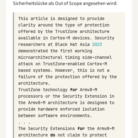
Sicherheitslücke als Out of Scope angesehen wird:
This
article
is
designed
to
provide
clarity
around
the
type
of
protection
offered
by
the
TrustZone
architecture
available
in
Cortex
-
M
devices
.
Security
researchers
at
Black
Hat
Asia
2023
demonstrated
the
first
working
microarchitectural
timing
side
-
channel
attack
on
TrustZone
-
enabled
Cortex
-
M
based
systems
.
However
,
this
is
not
a
failure
of
the
protection
offered
by
the
architecture
.
TrustZone
technology
for
Armv8
-
M
processors
or
the
Security
Extension
in
the
Armv8
-
M
architecture
is
designed
to
provide
hardware
enforced
isolation
between
software
environments
.
.
.
.
The
Security
Extensions
for
the
Armv8
-
M
architecture
do
not
claim
to
protect