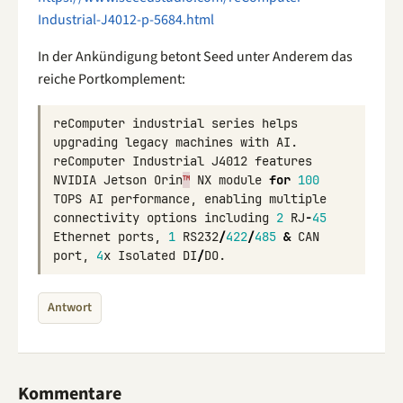
Industrial-J4012-p-5684.html
In der Ankündigung betont Seed unter Anderem das
reiche Portkomplement:
reComputer
industrial
series
helps
upgrading
legacy
machines
with
AI
.
reComputer
Industrial
J4012
features
NVIDIA
Jetson
Orin
™
NX
module
for
100
TOPS
AI
performance
,
enabling
multiple
connectivity
options
including
2
RJ
-
45
Ethernet
ports
,
1
RS232
/
422
/
485
&
CAN
port
,
4
x
Isolated
DI
/
DO
.
Antwort
Kommentare