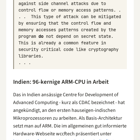
against
side
channel
attacks
due
to
control
flow
or
memory
access
patterns
.
.
.
.
This
type
of
attack
can
be
mitigated
by
ensuring
that
the
control
flow
and
memory
accesses
patterns
created
by
the
program
do
not
depend
on
secret
state
.
This
is
already
a
common
feature
in
security
critical
code
like
cryptography
libraries
.
.
.
.
Indien: 96-kernige ARM-CPU in Arbeit
Das in Indien ansässige Centre for Development of
Advanced Computing - kurz als CDAC bezeichnet - hat
angekündigt, an den ersten hauseigen-indischen
Mikroprozessoren zu arbeiten. Als Basis-Architektur
setzt man auf ARM. Die im allgemeinen gut informierte
Hardware-Webseite wccftech präsentiert unter