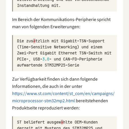
Instandhaltung
mit
.
Im Bereich der Kommunikations-Peripherie spricht
man von folgenden Erweiterungen:
Die
zus
ä
tzlich
mit
Gigabit
-
TSN
-
Support
(
Time
-
Sensitive
Networking
)
und
einem
Zwei
-
Port
Gigabit
Ethernet
TSN
-
Switch
mit
PCIe
-
,
USB
-
3
.
0
-
und
CAN
-
FD
-
Peripherie
aufwartende
STM32MP25
-
Serie
Zur Verfügbarkeit finden sich dann folgende
Informationen, die auch in der unter
https://www.st.com/content/st_com/en/campaigns/
microprocessor-stm32mp2.html
bereitstehenden
Produktseite reproduziert werden:
ST
beliefert
ausgew
ä
hlte
OEM
-
Kunden
derzeit
mit
Mustern
des
STM32MP25
und