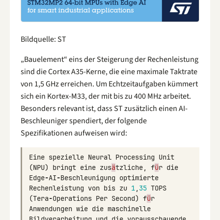
Bildquelle: ST
„Bauelement“ eins der Steigerung der Rechenleistung
sind die Cortex A35-Kerne, die eine maximale Taktrate
von 1,5 GHz erreichen. Um Echtzeitaufgaben kümmert
sich ein Kortex-M33, der mit bis zu 400 MHz arbeitet.
Besonders relevant ist, dass ST zusätzlich einen AI-
Beschleuniger spendiert, der folgende
Spezifikationen aufweisen wird:
Eine
spezielle
Neural
Processing
Unit
(
NPU
)
bringt
eine
zus
ä
tzliche
,
f
ü
r
die
Edge
-
AI
-
Beschleunigung
optimierte
Rechenleistung
von
bis
zu
1
,
35
TOPS
(
Tera
-
Operations
Per
Second
)
f
ü
r
Anwendungen
wie
die
maschinelle
Bildverarbeitung
und
die
vorausschauende