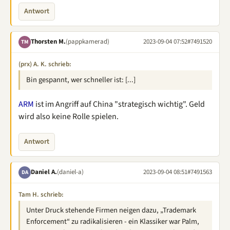
Antwort
Thorsten M.
(pappkamerad)
2023-09-04 07:52
#7491520
TM
(prx) A. K. schrieb:
Bin gespannt, wer schneller ist: [...]
ARM
ist im Angriff auf China "strategisch wichtig". Geld
wird also keine Rolle spielen.
Antwort
Daniel A.
(daniel-a)
2023-09-04 08:51
#7491563
DA
Tam H. schrieb:
Unter Druck stehende Firmen neigen dazu, „Trademark
Enforcement“ zu radikalisieren - ein Klassiker war Palm,