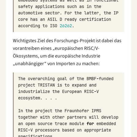
safety
applications
such
as
in
the
automotive
sector
.
For
the
latter
,
the
IP
core
has
an
ASIL
D
ready
certification
according
to
ISO
26262
.
Wichtigstes Ziel des Forschungs-Projekt ist dabei das
vorantreiben eines „europäischen RISC/V-
Ökosystems, um die europäische Industrie
„unabhängiger“ von Importen zu machen:
The
overarching
goal
of
the
BMBF
-
funded
project
TRISTAN
is
to
expand
and
industrialize
the
European
RISC
-
V
ecosystem
.
.
.
.
In
the
project
the
Fraunhofer
IPMS
together
with
other
partners
will
develop
an
open
source
trace
module
for
embedded
RISC
-
V
processors
based
on
appropriate
specifications
.