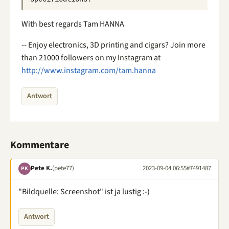
With best regards Tam HANNA
-- Enjoy electronics, 3D printing and cigars? Join more
than 21000 followers on my Instagram at
http://www.instagram.com/tam.hanna
Antwort
Kommentare
Pete K.
(pete77)
2023-09-04 06:55
#7491487
PK
"Bildquelle: Screenshot" ist ja lustig :-)
Antwort