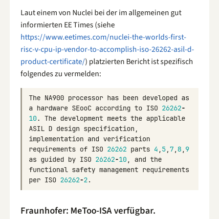
Laut einem von Nuclei bei der im allgemeinen gut
informierten EE Times (siehe
https://www.eetimes.com/nuclei-the-worlds-first-
risc-v-cpu-ip-vendor-to-accomplish-iso-26262-asil-d-
product-certificate/
) platzierten Bericht ist spezifisch
folgendes zu vermelden:
The
NA900
processor
has
been
developed
as
a
hardware
SEooC
according
to
ISO
26262
-
10
.
The
development
meets
the
applicable
ASIL
D
design
specification
,
implementation
and
verification
requirements
of
ISO
26262
parts
4
,
5
,
7
,
8
,
9
as
guided
by
ISO
26262
-
10
,
and
the
functional
safety
management
requirements
per
ISO
26262
-
2
.
Fraunhofer: MeToo-ISA verfügbar.