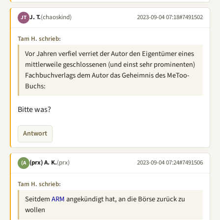
J. T.
(chaoskind)
2023-09-04 07:18
#7491502
JT
Tam H. schrieb:
Vor Jahren verfiel verriet der Autor den Eigentümer eines
mittlerweile geschlossenen (und einst sehr prominenten)
Fachbuchverlags dem Autor das Geheimnis des MeToo-
Buchs:
Bitte was?
Antwort
(prx) A. K.
(prx)
2023-09-04 07:24
#7491506
(A
Tam H. schrieb:
Seitdem
ARM
angekündigt hat, an die Börse zurück zu
wollen