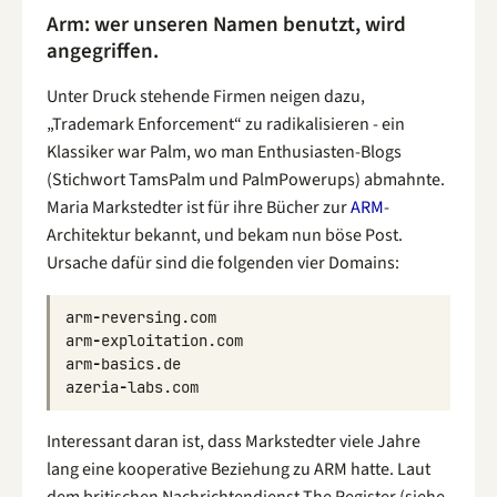
Arm: wer unseren Namen benutzt, wird
angegriffen.
Unter Druck stehende Firmen neigen dazu,
„Trademark Enforcement“ zu radikalisieren - ein
Klassiker war Palm, wo man Enthusiasten-Blogs
(Stichwort TamsPalm und PalmPowerups) abmahnte.
Maria Markstedter ist für ihre Bücher zur
ARM
-
Architektur bekannt, und bekam nun böse Post.
Ursache dafür sind die folgenden vier Domains:
arm
-
reversing
.
com
arm
-
exploitation
.
com
arm
-
basics
.
de
azeria
-
labs
.
com
Interessant daran ist, dass Markstedter viele Jahre
lang eine kooperative Beziehung zu ARM hatte. Laut