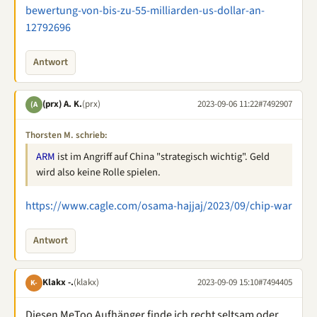
bewertung-von-bis-zu-55-milliarden-us-dollar-an-
12792696
Antwort
(prx) A. K.
(prx)
2023-09-06 11:22
#7492907
(A
Thorsten M. schrieb:
ARM
ist im Angriff auf China "strategisch wichtig". Geld
wird also keine Rolle spielen.
https://www.cagle.com/osama-hajjaj/2023/09/chip-war
Antwort
Klakx -.
(klakx)
2023-09-09 15:10
#7494405
K-
Diesen MeToo Aufhänger finde ich recht seltsam oder