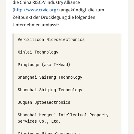
die China RISC-V Industry Alliance
(
http://www.crvic.org/
) angekündigt, die zum
Zeitpunkt der Drucklegung die folgenden
Unternehmen umfasst:
VeriSilicon
Microelectronics
Xinlai
Technology
Pingtouge
(
aka
T
-
Head
)
Shanghai
Saifang
Technology
Shanghai
Shiqing
Technology
Juquan
Optoelectronics
Shanghai
Hengrui
Intellectual
Property
Services
Co
.,
Ltd
.
Xinsiyuan
Microelectronics
.