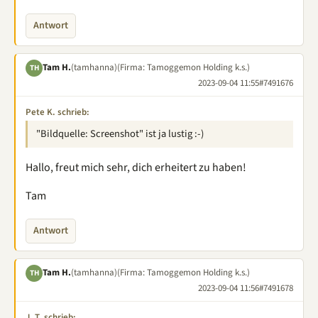
Antwort
Tam H.
(tamhanna)
(Firma: Tamoggemon Holding k.s.)
TH
2023-09-04 11:55
#7491676
Pete K. schrieb:
"Bildquelle: Screenshot" ist ja lustig :-)
Hallo, freut mich sehr, dich erheitert zu haben!
Tam
Antwort
Tam H.
(tamhanna)
(Firma: Tamoggemon Holding k.s.)
TH
2023-09-04 11:56
#7491678
J. T. schrieb: