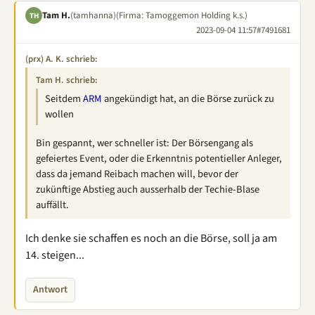
Tam H.
(tamhanna)
(Firma: Tamoggemon Holding k.s.)
TH
2023-09-04 11:57
#7491681
(prx) A. K. schrieb:
Tam H. schrieb:
Seitdem
ARM
angekündigt hat, an die Börse zurück zu
wollen
Bin gespannt, wer schneller ist: Der Börsengang als
gefeiertes Event, oder die Erkenntnis potentieller Anleger,
dass da jemand Reibach machen will, bevor der
zukünftige Abstieg auch ausserhalb der Techie-Blase
auffällt.
Ich denke sie schaffen es noch an die Börse, soll ja am
14. steigen...
Antwort