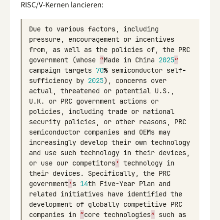
RISC/V-Kernen lancieren:
Due
to
various
factors
,
including
pressure
,
encouragement
or
incentives
from
,
as
well
as
the
policies
of
,
the
PRC
government
(
whose
“
Made
in
China
2025
”
campaign
targets
70
%
semiconductor
self
-
sufficiency
by
2025
),
concerns
over
actual
,
threatened
or
potential
U
.
S
.,
U
.
K
.
or
PRC
government
actions
or
policies
,
including
trade
or
national
security
policies
,
or
other
reasons
,
PRC
semiconductor
companies
and
OEMs
may
increasingly
develop
their
own
technology
and
use
such
technology
in
their
devices
,
or
use
our
competitors
’
technology
in
their
devices
.
Specifically
,
the
PRC
government
’
s
14
th
Five
-
Year
Plan
and
related
initiatives
have
identified
the
development
of
globally
competitive
PRC
companies
in
“
core
technologies
”
such
as