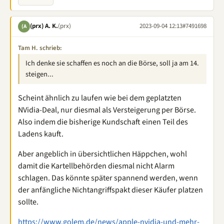
(prx) A. K.
(prx)
2023-09-04 12:13
#7491698
(A
Tam H. schrieb:
Ich denke sie schaffen es noch an die Börse, soll ja am 14.
steigen...
Scheint ähnlich zu laufen wie bei dem geplatzten
NVidia-Deal, nur diesmal als Versteigerung per Börse.
Also indem die bisherige Kundschaft einen Teil des
Ladens kauft.
Aber angeblich in übersichtlichen Häppchen, wohl
damit die Kartellbehörden diesmal nicht Alarm
schlagen. Das könnte später spannend werden, wenn
der anfängliche Nichtangriffspakt dieser Käufer platzen
sollte.
https://www.golem.de/news/apple-nvidia-und-mehr-