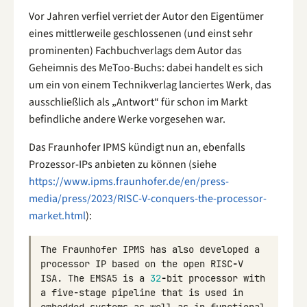
Vor Jahren verfiel verriet der Autor den Eigentümer
eines mittlerweile geschlossenen (und einst sehr
prominenten) Fachbuchverlags dem Autor das
Geheimnis des MeToo-Buchs: dabei handelt es sich
um ein von einem Technikverlag lanciertes Werk, das
ausschließlich als „Antwort“ für schon im Markt
befindliche andere Werke vorgesehen war.
Das Fraunhofer IPMS kündigt nun an, ebenfalls
Prozessor-IPs anbieten zu können (siehe
https://www.ipms.fraunhofer.de/en/press-
media/press/2023/RISC-V-conquers-the-processor-
market.html
):
The
Fraunhofer
IPMS
has
also
developed
a
processor
IP
based
on
the
open
RISC
-
V
ISA
.
The
EMSA5
is
a
32
-
bit
processor
with
a
five
-
stage
pipeline
that
is
used
in
embedded
systems
as
well
as
in
functional