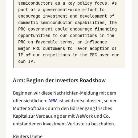
semiconductors
as
a
key
policy
focus
.
As
part
of
a
government
-
wide
effort
to
encourage
investment
and
development
of
domestic
semiconductor
capabilities
,
the
PRC
government
could
encourage
financing
opportunities
to
our
competitors
in
the
PRC
on
favorable
terms
,
or
influence
major
PRC
customers
to
favor
adoption
of
IP
of
our
competitors
in
the
PRC
over
our
own
IP
.
Arm: Beginn der Investors Roadshow
Beginnen wir diese Nachrichten-Meldung mit dem
offensichtlichen:
ARM
ist wild entschlossen, seiner
Mutter Softbank durch den Börsengang frisches
Kapital zur Verdauung der mit WeWork und Co.
entstandenen Investment-Verluste zu beschaffen.
Reuters (siehe