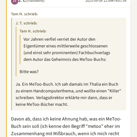
J. T.
(chaoskind)
2023-09-04 12:54
#7491734
JT
Tam H. schrieb:
J. T. schrieb:
Tam H. schrieb:
Vor Jahren verfiel verriet der Autor den
Eigentümer eines mittlerweile geschlossenen
(und einst sehr prominenten) Fachbuchverlags
dem Autor das Geheimnis des MeToo-Buchs:
Bitte was?
Ja. Ein MeToo-Buch. Ich sah damals im Thalia ein Buch
zu einem Handcomputerthema, und wollte einen "Killer"
schreiben. Verlagsdirektor erklärte mir dann, dass er
keine MeToo-Bücher macht.
Davon ab, dass ich keine Ahnung hab, was ein MeToo-
Buch sein soll (ich kenne den Begriff "metoo" eher im
Zusammenhang mit Mißbrauch, wenn ich mich recht