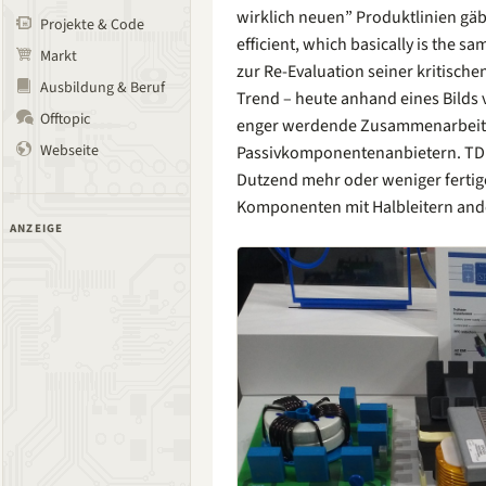
wirklich neuen” Produktlinien gäbe
Projekte & Code
efficient, which basically is the s
Markt
zur Re-Evaluation seiner kritisch
Ausbildung & Beruf
Trend – heute anhand eines Bilds v
Offtopic
enger werdende Zusammenarbeit z
Webseite
Passivkomponentenanbietern. TDK 
Dutzend mehr oder weniger fertig
Komponenten mit Halbleitern ande
ANZEIGE