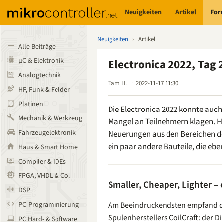
Neuigkeiten
Artikel
Fo
Neuigkeiten
›
Artikel
Alle Beiträge
µC & Elektronik
Electronica 2022, Tag 
Analogtechnik
Tam H.
2022-11-17 11:30
HF, Funk & Felder
Platinen
Die Electronica 2022 konnte auch
Mechanik & Werkzeug
Mangel an Teilnehmern klagen. Hi
Fahrzeugelektronik
Neuerungen aus den Bereichen d
ein paar andere Bauteile, die eb
Haus & Smart Home
Compiler & IDEs
FPGA, VHDL & Co.
Smaller, Cheaper, Lighter – 
DSP
PC-Programmierung
Am Beeindruckendsten empfand de
Spulenherstellers CoilCraft: der 
PC Hard- & Software