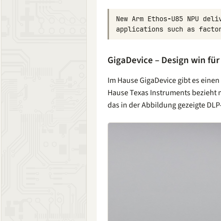
New
Arm
Ethos
-
U85
NPU
deli
applications
such
as
facto
GigaDevice – Design win fü
Im Hause GigaDevice gibt es einen
Hause Texas Instruments bezieht 
das in der Abbildung gezeigte D