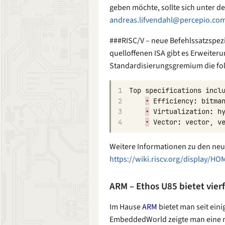
geben möchte, sollte sich unter d
andreas.lifvendahl@percepio.co
###RISC/V – neue Befehlssatzspezi
quelloffenen ISA gibt es Erweiter
Standardisierungsgremium die fol
1
Top
specifications
incl
2
•
Efficiency
:
bitma
3
•
Virtualization
:
h
4
•
Vector
:
vector
,
v
Weitere Informationen zu den ne
https://wiki.riscv.org/display/HO
ARM – Ethos U85 bietet vie
Im Hause
ARM
bietet man seit eini
EmbeddedWorld zeigte man eine ne