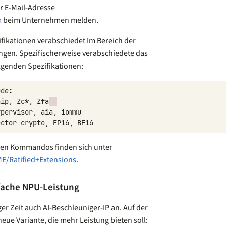
er E-Mail-Adresse
m
beim Unternehmen melden.
fikationen verabschiedet Im Bereich der
ungen. Spezifischerweise verabschiedete das
genden Spezifikationen:
ude
:
nip
,
Zc
*
,
Zfa
ypervisor
,
aia
,
iommu
ector
crypto
,
FP16
,
BF16
uen Kommandos finden sich unter
ME/Ratified+Extensions
.
rfache NPU-Leistung
ger Zeit auch AI-Beschleuniger-IP an. Auf der
ue Variante, die mehr Leistung bieten soll: