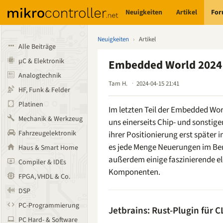
Neuigkeiten
Artikel
Fo
Neuigkeiten
›
Artikel
Alle Beiträge
µC & Elektronik
Embedded World 2024 
Analogtechnik
Tam H.
2024-04-15 21:41
HF, Funk & Felder
Platinen
Im letzten Teil der Embedded Wo
Mechanik & Werkzeug
uns einerseits Chip- und sonstige
Fahrzeugelektronik
ihrer Positionierung erst später
es jede Menge Neuerungen im Be
Haus & Smart Home
außerdem einige faszinierende 
Compiler & IDEs
Komponenten.
FPGA, VHDL & Co.
DSP
PC-Programmierung
Jetbrains: Rust-Plugin für C
PC Hard- & Software