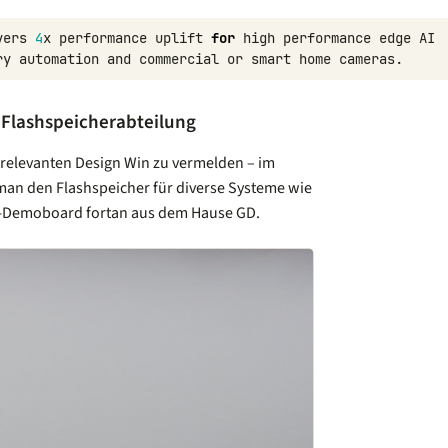
vers
4
x
performance
uplift
for
high
performance
edge
AI
ry
automation
and
commercial
or
smart
home
cameras
.
r Flashspeicherabteilung
 relevanten Design Win zu vermelden – im
man den Flashspeicher für diverse Systeme wie
LP-Demoboard fortan aus dem Hause GD.