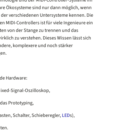
chnologie und der MIDI-Controller-Systeme im
are Ökosysteme sind nur dann möglich, wenn
n der verschiedenen Untersysteme kennen. Die
n MIDI-Controllers ist für viele Ingenieure ein
pten von der Stange zu trennen und das
rklich zu verstehen. Dieses Wissen lässt sich
ndere, komplexere und noch stärker
gen.
nde Hardware:
ixed-Signal-Oszilloskop,
das Prototyping,
sten, Schalter, Schieberegler,
LED
s),
ten.