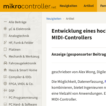
Neuigkeiten
Artikel
Fo
Neuigkeiten
›
Artikel
Alle Beiträge
µC & Elektronik
Entwicklung eines hoc
Analogtechnik
MIDI-Controllers
HF, Funk & Felder
Platinen
Anzeige (gesponsorter Beitrag
Mechanik & Werkzeug
Fahrzeugelektronik
Haus & Smart Home
geschrieben von Alex Wong, Digile
Compiler & IDEs
Die Möglichkeit, Datenerfassung,
FPGA, VHDL & Co.
kombinieren, bietet Ingenieuren 
DSP
eine Vielzahl von Anwendungen. Ei
PC-Programmierung
MIDI-Controller.
PC Hard- & Software