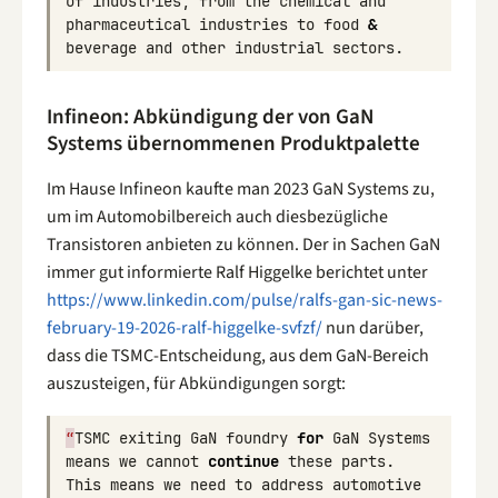
of
industries
,
from
the
chemical
and
pharmaceutical
industries
to
food
&
beverage
and
other
industrial
sectors
.
Infineon: Abkündigung der von GaN
Systems übernommenen Produktpalette
Im Hause Infineon kaufte man 2023 GaN Systems zu,
um im Automobilbereich auch diesbezügliche
Transistoren anbieten zu können. Der in Sachen GaN
immer gut informierte Ralf Higgelke berichtet unter
https://www.linkedin.com/pulse/ralfs-gan-sic-news-
february-19-2026-ralf-higgelke-svfzf/
nun darüber,
dass die TSMC-Entscheidung, aus dem GaN-Bereich
auszusteigen, für Abkündigungen sorgt:
“
TSMC
exiting
GaN
foundry
for
GaN
Systems
means
we
cannot
continue
these
parts
.
This
means
we
need
to
address
automotive