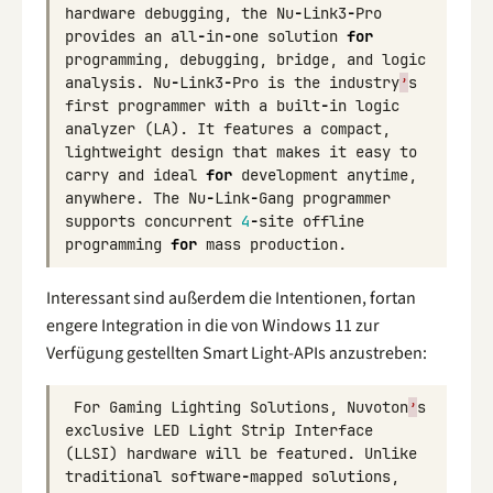
hardware
debugging
,
the
Nu
-
Link3
-
Pro
provides
an
all
-
in
-
one
solution
for
programming
,
debugging
,
bridge
,
and
logic
analysis
.
Nu
-
Link3
-
Pro
is
the
industry
’
s
first
programmer
with
a
built
-
in
logic
analyzer
(
LA
).
It
features
a
compact
,
lightweight
design
that
makes
it
easy
to
carry
and
ideal
for
development
anytime
,
anywhere
.
The
Nu
-
Link
-
Gang
programmer
supports
concurrent
4
-
site
offline
programming
for
mass
production
.
Interessant sind außerdem die Intentionen, fortan
engere Integration in die von Windows 11 zur
Verfügung gestellten Smart Light-APIs anzustreben:
For
Gaming
Lighting
Solutions
,
Nuvoton
’
s
exclusive
LED
Light
Strip
Interface
(
LLSI
)
hardware
will
be
featured
.
Unlike
traditional
software
-
mapped
solutions
,