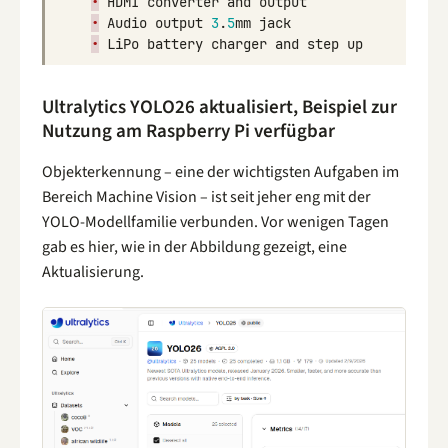
•
HDMI
converter
and
output
•
Audio
output
3
.
5
mm
jack
•
LiPo
battery
charger
and
step
up
Ultralytics YOLO26 aktualisiert, Beispiel zur
Nutzung am Raspberry Pi verfügbar
Objekterkennung – eine der wichtigsten Aufgaben im
Bereich Machine Vision – ist seit jeher eng mit der
YOLO-Modellfamilie verbunden. Vor wenigen Tagen
gab es hier, wie in der Abbildung gezeigt, eine
Aktualisierung.