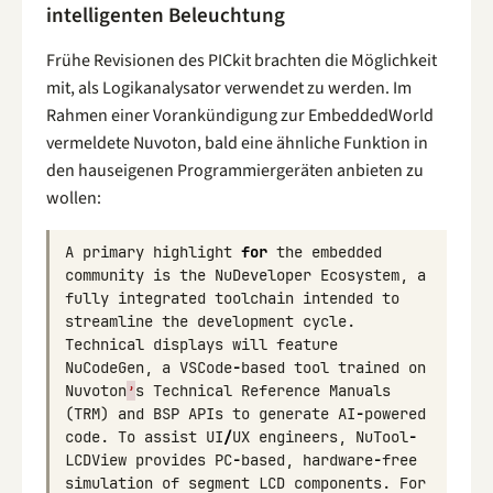
intelligenten Beleuchtung
Frühe Revisionen des PICkit brachten die Möglichkeit
mit, als Logikanalysator verwendet zu werden. Im
Rahmen einer Vorankündigung zur EmbeddedWorld
vermeldete Nuvoton, bald eine ähnliche Funktion in
den hauseigenen Programmiergeräten anbieten zu
wollen:
A
primary
highlight
for
the
embedded
community
is
the
NuDeveloper
Ecosystem
,
a
fully
integrated
toolchain
intended
to
streamline
the
development
cycle
.
Technical
displays
will
feature
NuCodeGen
,
a
VSCode
-
based
tool
trained
on
Nuvoton
’
s
Technical
Reference
Manuals
(
TRM
)
and
BSP
APIs
to
generate
AI
-
powered
code
.
To
assist
UI
/
UX
engineers
,
NuTool
-
LCDView
provides
PC
-
based
,
hardware
-
free
simulation
of
segment
LCD
components
.
For