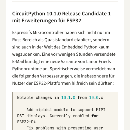
CircuitPython 10.1.0 Release Candidate 1
mit Erweiterungen für ESP32
Espressifs Mikrocontroller haben sich nicht nur im
Rust-Bereich als Quasistandard etabliert, sondern
sind auch in der Welt des Embedded Python kaum
wegzudenken. Eine vor wenigen Stunden versendete
E-Mail kündigt eine neue Variante von Limor Frieds
Pythonruntime an. Spezifischerweise vermeldet man
die folgenden Verbesserungen, die insbesondere für
Nutzer der ESP32-Plattformen hilfreich sein dürften:
Notable
changes
in
10
.
1
.
0
from
10
.
0
.
x
Add
mipidsi
module
to
support
MIPI
DSI
displays
.
Currently
enabled
for
ESP32
-
P4
.
Fix
problems
with
presenting
user
-