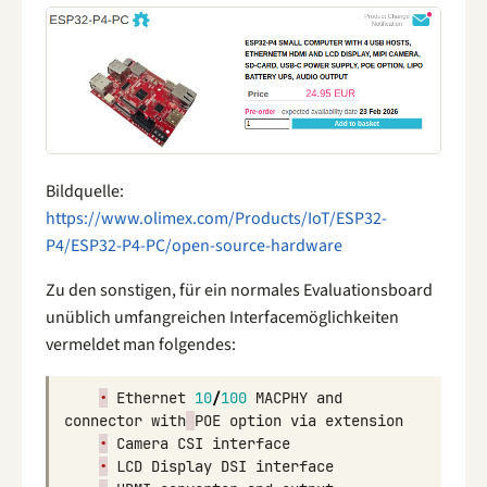
Bildquelle:
https://www.olimex.com/Products/IoT/ESP32-
P4/ESP32-P4-PC/open-source-hardware
Zu den sonstigen, für ein normales Evaluationsboard
unüblich umfangreichen Interfacemöglichkeiten
vermeldet man folgendes:
•
Ethernet
10
/
100
MACPHY
and
connector
with
POE
option
via
extension
•
Camera
CSI
interface
•
LCD
Display
DSI
interface