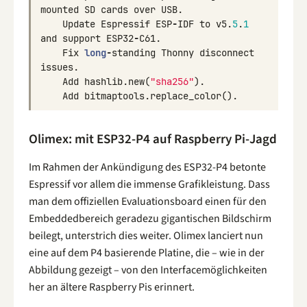
mounted
SD
cards
over
USB
.
Update
Espressif
ESP
-
IDF
to
v5
.
5
.
1
and
support
ESP32
-
C61
.
Fix
long
-
standing
Thonny
disconnect
issues
.
Add
hashlib
.
new
(
"sha256"
).
Add
bitmaptools
.
replace_color
().
Olimex: mit ESP32-P4 auf Raspberry Pi-Jagd
Im Rahmen der Ankündigung des ESP32-P4 betonte
Espressif vor allem die immense Grafikleistung. Dass
man dem offiziellen Evaluationsboard einen für den
Embeddedbereich geradezu gigantischen Bildschirm
beilegt, unterstrich dies weiter. Olimex lanciert nun
eine auf dem P4 basierende Platine, die – wie in der
Abbildung gezeigt – von den Interfacemöglichkeiten
her an ältere Raspberry Pis erinnert.