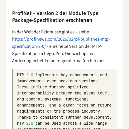
ProfiNet – Version 2 der Module Type
Package-Spezifikation erschienen
In der Welt der Feldbusse gibt es – siehe
https://profinews.com/2026/02/pi-publishes-mtp-
specification-2-0/
- eine neue Version der MTP-
Spezifikation zu begrüßen. Die wichtigsten
Änderungen hebt man folgendermaßen hervor:
MTP
2
.
0
implements
key
enhancements
and
improvements
over
previous
versions
.
These
include
further
optimized
interoperability
between
the
plant
level
and
control
systems
,
functional
enhancements
,
and
a
clear
focus
on
future
requirements
of
the
process
industry
.
Thanks
to
consistent
further
development
,
MTP
2
.
0
can
be
used
across
a
wide
range