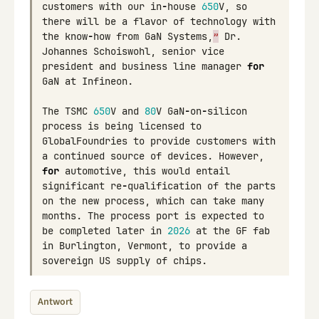
customers
with
our
in
-
house
650
V
,
so
there
will
be
a
flavor
of
technology
with
the
know
-
how
from
GaN
Systems
,
”
Dr
.
Johannes
Schoiswohl
,
senior
vice
president
and
business
line
manager
for
GaN
at
Infineon
.
The
TSMC
650
V
and
80
V
GaN
-
on
-
silicon
process
is
being
licensed
to
GlobalFoundries
to
provide
customers
with
a
continued
source
of
devices
.
However
,
for
automotive
,
this
would
entail
significant
re
-
qualification
of
the
parts
on
the
new
process
,
which
can
take
many
months
.
The
process
port
is
expected
to
be
completed
later
in
2026
at
the
GF
fab
in
Burlington
,
Vermont
,
to
provide
a
sovereign
US
supply
of
chips
.
Antwort