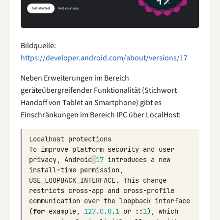
Bildquelle:
https://developer.android.com/about/versions/17
Neben Erweiterungen im Bereich
geräteübergreifender Funktionalität (Stichwort
Handoff von Tablet an Smartphone) gibt es
Einschränkungen im Bereich IPC über LocalHost:
Localhost
protections
To
improve
platform
security
and
user
privacy
,
Android
17
introduces
a
new
install
-
time
permission
,
USE_LOOPBACK_INTERFACE
.
This
change
restricts
cross
-
app
and
cross
-
profile
communication
over
the
loopback
interface
(
for
example
,
127
.
0
.
0
.
1
or
::
1
),
which