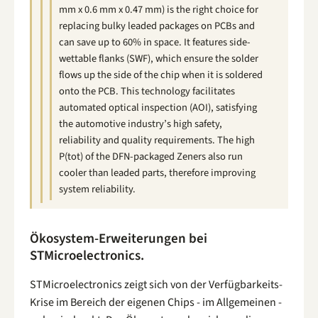
mm x 0.6 mm x 0.47 mm) is the right choice for
replacing bulky leaded packages on PCBs and
can save up to 60% in space. It features side-
wettable flanks (SWF), which ensure the solder
flows up the side of the chip when it is soldered
onto the PCB. This technology facilitates
automated optical inspection (AOI), satisfying
the automotive industry’s high safety,
reliability and quality requirements. The high
P(tot) of the DFN-packaged Zeners also run
cooler than leaded parts, therefore improving
system reliability.
Ökosystem-Erweiterungen bei
STMicroelectronics.
STMicroelectronics zeigt sich von der Verfügbarkeits-
Krise im Bereich der eigenen Chips - im Allgemeinen -