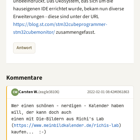
unbeeindruckt. Das Ökosystem, das sich um die
hauseigenen IDE errichtet wurde, bekam nun diverse
Erweiterungen - diese sind unter der URL
https://blog.st.com/stm32cubeprogrammer-
stm32cubemonitor/
zusammengefasst.
Antwort
Kommentare
Carsten W.
(eagle38106)
2022-02-01 08:42
#6961863
CW
Wer einen schönen - nerdigen - Kalender haben 
will, der kann doch auch 

einen mit Die-Bildern aus Richi's Lab 

(
https://www.meinbildkalender.de/richis-lab
) 
kaufen...  :-)