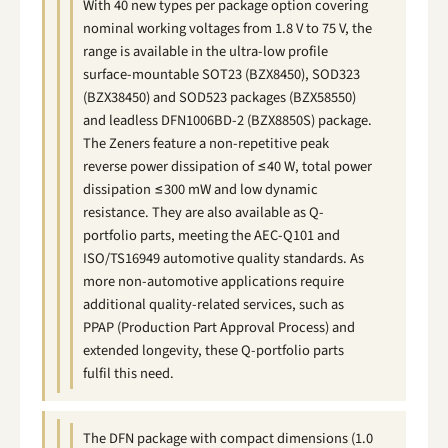
With 40 new types per package option covering
nominal working voltages from 1.8 V to 75 V, the
range is available in the ultra-low profile
surface-mountable SOT23 (BZX8450), SOD323
(BZX38450) and SOD523 packages (BZX58550)
and leadless DFN1006BD-2 (BZX8850S) package.
The Zeners feature a non-repetitive peak
reverse power dissipation of ≤40 W, total power
dissipation ≤300 mW and low dynamic
resistance. They are also available as Q-
portfolio parts, meeting the AEC-Q101 and
ISO/TS16949 automotive quality standards. As
more non-automotive applications require
additional quality-related services, such as
PPAP (Production Part Approval Process) and
extended longevity, these Q-portfolio parts
fulfil this need.
The DFN package with compact dimensions (1.0