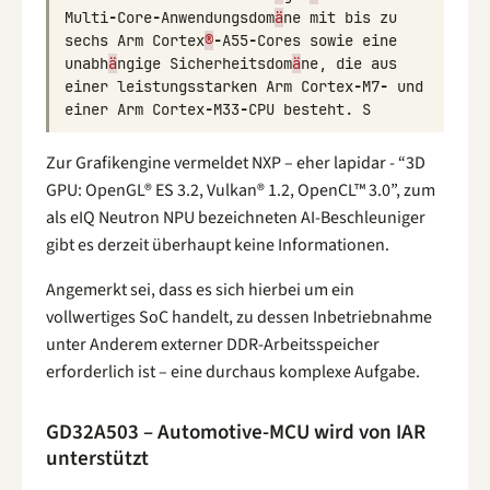
Multi
-
Core
-
Anwendungsdom
ä
ne
mit
bis
zu
sechs
Arm
Cortex
®
-
A55
-
Cores
sowie
eine
unabh
ä
ngige
Sicherheitsdom
ä
ne
,
die
aus
einer
leistungsstarken
Arm
Cortex
-
M7
-
und
einer
Arm
Cortex
-
M33
-
CPU
besteht
.
S
Zur Grafikengine vermeldet NXP – eher lapidar - “3D
GPU: OpenGL® ES 3.2, Vulkan® 1.2, OpenCL™ 3.0”, zum
als eIQ Neutron NPU bezeichneten AI-Beschleuniger
gibt es derzeit überhaupt keine Informationen.
Angemerkt sei, dass es sich hierbei um ein
vollwertiges SoC handelt, zu dessen Inbetriebnahme
unter Anderem externer DDR-Arbeitsspeicher
erforderlich ist – eine durchaus komplexe Aufgabe.
GD32A503 – Automotive-MCU wird von IAR
unterstützt