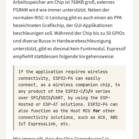
Arbeitsspeicher am Chip ist 768KB groß, externes
PSRAM wird wie immer unterstützt. Neben der
normalen RISC-V-Leistung gibt es auch einen als PPA
bezeichneten Grafikchip, der GUI-Applikationen
beschleunigen soll. Während der Chip bis zu 50 GPIOs
und diverse Busse in Hardwarebeschleunigung
unterstützt, gibt es diesmal kein Funkmodul. Espressif
empfiehlt stattdessen folgende Vorgehensweise:
If
the
application
requires
wireless
connectivity
,
ESP32
-
P4
can
easily
connect
,
as
a
wireless
companion
chip
,
to
any
product
of
the
ESP32
-
C
/
S
/
H
series
over
SPI
/
SDIO
/
UART
,
by
using
the
ESP
-
Hosted
or
ESP
-
AT
solutions
.
ESP32
-
P4
can
also
function
as
the
Host
MCU
for
other
connectivity
solutions
,
such
as
ACK
,
AWS
IoT
ExpressLink
,
etc
.
Wie immer gilt, dass der Chip “irgendwann” in