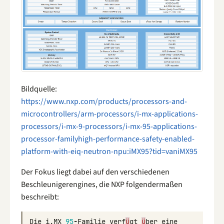
Bildquelle:
https://www.nxp.com/products/processors-and-
microcontrollers/arm-processors/i-mx-applications-
processors/i-mx-9-processors/i-mx-95-applications-
processor-familyhigh-performance-safety-enabled-
platform-with-eiq-neutron-npu:iMX95?tid=vaniMX95
Der Fokus liegt dabei auf den verschiedenen
Beschleunigerengines, die NXP folgendermaßen
beschreibt:
Die
i
.
MX
95
-
Familie
verf
ü
gt
ü
ber
eine