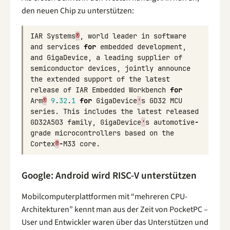
den neuen Chip zu unterstützen:
IAR
Systems
®
,
world
leader
in
software
and
services
for
embedded
development
,
and
GigaDevice
,
a
leading
supplier
of
semiconductor
devices
,
jointly
announce
the
extended
support
of
the
latest
release
of
IAR
Embedded
Workbench
for
Arm
®
9
.
32
.
1
for
GigaDevice
’
s
GD32
MCU
series
.
This
includes
the
latest
released
GD32A503
family
,
GigaDevice
’
s
automotive
-
grade
microcontrollers
based
on
the
Cortex
®
-
M33
core
.
Google: Android wird RISC-V unterstützen
Mobilcomputerplattformen mit “mehreren CPU-
Architekturen” kennt man aus der Zeit von PocketPC –
User und Entwickler waren über das Unterstützen und