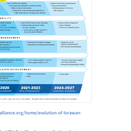
-alliance.org/home/evolution-of-lorawan-