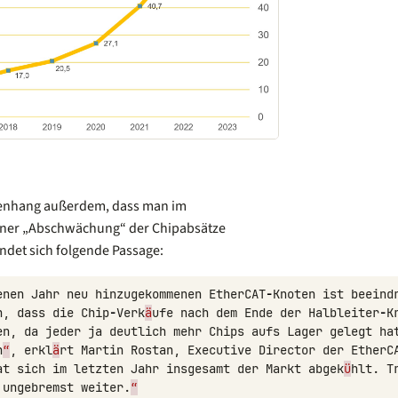
menhang außerdem, dass man im
iner „Abschwächung“ der Chipabsätze
indet sich folgende Passage:
enen
Jahr
neu
hinzugekommenen
EtherCAT
-
Knoten
ist
beeind
n
,
dass
die
Chip
-
Verk
ä
ufe
nach
dem
Ende
der
Halbleiter
-
K
en
,
da
jeder
ja
deutlich
mehr
Chips
aufs
Lager
gelegt
ha
n
“
,
erkl
ä
rt
Martin
Rostan
,
Executive
Director
der
EtherC
at
sich
im
letzten
Jahr
insgesamt
der
Markt
abgek
ü
hlt
.
T
ungebremst
weiter
.
“