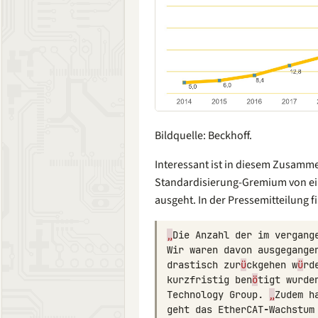
Bildquelle: Beckhoff.
Interessant ist in diesem Zusam
Standardisierung-Gremium von e
ausgeht. In der Pressemitteilung f
„
Die
Anzahl
der
im
vergang
Wir
waren
davon
ausgegange
drastisch
zur
ü
ckgehen
w
ü
rd
kurzfristig
ben
ö
tigt
wurde
Technology
Group
.
„
Zudem
h
geht
das
EtherCAT
-
Wachstum