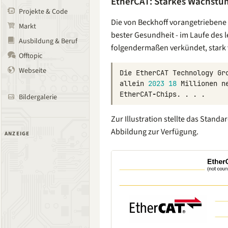
EtherCAT: Starkes Wachstu
Projekte & Code
Die von Beckhoff vorangetriebene 
Markt
bester Gesundheit - im Laufe des 
Ausbildung & Beruf
folgendermaßen verkündet, stark 
Offtopic
Webseite
Die
EtherCAT
Technology
Gr
allein
2023
18
Millionen
n
EtherCAT
-
Chips
.
.
.
.
Bildergalerie
Zur Illustration stellte das Stand
Abbildung zur Verfügung.
ANZEIGE