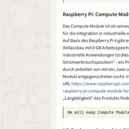
Raspberry Pi: Compute Mod
Das Compute Module ist ob seines
für die Integration in industrielle
Auf Basis des Raspberry Pi 4 gibt e
Vollausbau mit 8 GB Arbeitsspeich
industrielle Anwendungen ist dies
Stromverbrauchsposition“ - ein P
durch anbieten von mit ein, zwei 
Moduls entgegenzutreten sucht. In
URL
https://www.raspberrypi.co
raspberry-pi-compute-module-fam
„Langlebigkeit“ des Produkts find
We
will
keep
Compute
Modul