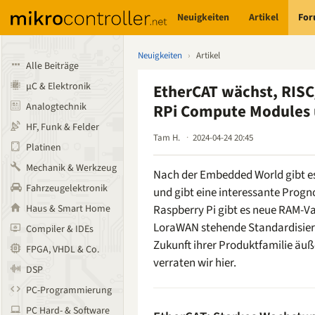
Neuigkeiten
Artikel
Fo
Neuigkeiten
›
Artikel
Alle Beiträge
µC & Elektronik
EtherCAT wächst, RISC/
Analogtechnik
RPi Compute Modules
HF, Funk & Felder
Tam H.
2024-04-24 20:45
Platinen
Mechanik & Werkzeug
Nach der Embedded World gibt e
Fahrzeugelektronik
und gibt eine interessante Prog
Haus & Smart Home
Raspberry Pi gibt es neue RAM-Va
LoraWAN stehende Standardisieru
Compiler & IDEs
Zukunft ihrer Produktfamilie äuße
FPGA, VHDL & Co.
verraten wir hier.
DSP
PC-Programmierung
PC Hard- & Software