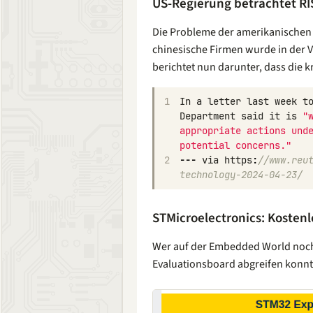
US-Regierung betrachtet RIS
Die Probleme der amerikanischen 
chinesische Firmen wurde in der 
berichtet nun darunter, dass die k
1
In
a
letter
last
week
t
Department
said
it
is
"
appropriate actions unde
potential concerns."
2
---
via
https
:
//www.reu
technology-2024-04-23/
STMicroelectronics: Kosten
Wer auf der Embedded World noch
Evaluationsboard abgreifen konnte