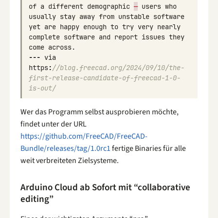
of
a
different
demographic
—
users
who
usually
stay
away
from
unstable
software
yet
are
happy
enough
to
try
very
nearly
complete
software
and
report
issues
they
come
across
.
---
via
https
:
//blog.freecad.org/2024/09/10/the-
first-release-candidate-of-freecad-1-0-
is-out/
Wer das Programm selbst ausprobieren möchte,
findet unter der URL
https://github.com/FreeCAD/FreeCAD-
Bundle/releases/tag/1.0rc1
fertige Binaries für alle
weit verbreiteten Zielsysteme.
Arduino Cloud ab Sofort mit “collaborative
editing”