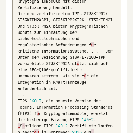
Kryptografiemodule
mit
dieser
Zertifizierung
handelt
.
Die
neu
zertifiziertem
TPMs
ST33KTPM2X
,
ST33KTPM2XSPI
,
ST33KTPM2XI2C
,
ST33KTPM2I
und
ST33KTPM2A
bieten
kryptografischen
Schutz
zur
Einhaltung
der
sicherheitstechnischen
und
regulatorischen
Anforderungen
f
ü
r
kritische
Informationssysteme
.
.
.
.
Der
unter
der
Bezeichnung
STSAFE
-
V100
-
TPM
vermarktete
ST33KTPM2A
st
ü
tzt
sich
auf
eine
AEC
-
Q100
-
qualifizierte
Hardwareplattform
,
wie
sie
f
ü
r
die
Integration
in
Kraftfahrzeuge
erforderlich
ist
.
.
.
.
FIPS
140
-
3
,
die
neueste
Version
der
Federal
Information
Processing
Standards
(
FIPS
)
f
ü
r
Kryptografiemodule
,
ersetzt
die
bisherige
Fassung
FIPS
140
-
2
.
„
S
ä
mtliche
FIPS
140
-
2
-
Zertifikate
laufen
plangem
äß
im
September
2026
aus
”
,