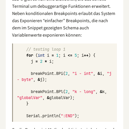
Terminal um debuggerartige Funktionen erweitert.
Neben konditionalen Breakpoints erlaubt das System
das Exponieren “einfacher” Breakpoints, die nach
dem im Snippet gezeigten Schema auch
Variablenwerte exponieren können:
// testing loop 1
for
(
int
i
=
1
;
i
<=
5
;
i
++
)
{
j
=
2
*
i
;
breakPoint
.
BPi
(
2
,
"i - int"
,
&
i
,
"j 
- byte"
,
&
j
);
breakPoint
.
BPl
(
2
,
"k - long"
,
&
k
,
"globalVar"
,
&
globalVar
);
}
Serial
.
println
(
":END"
);