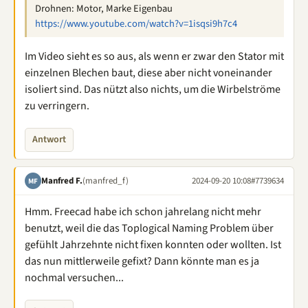
Drohnen: Motor, Marke Eigenbau
https://www.youtube.com/watch?v=1isqsi9h7c4
Im Video sieht es so aus, als wenn er zwar den Stator mit
einzelnen Blechen baut, diese aber nicht voneinander
isoliert sind. Das nützt also nichts, um die Wirbelströme
zu verringern.
Antwort
Manfred F.
(manfred_f)
2024-09-20 10:08
#7739634
MF
Hmm. Freecad habe ich schon jahrelang nicht mehr
benutzt, weil die das Toplogical Naming Problem über
gefühlt Jahrzehnte nicht fixen konnten oder wollten. Ist
das nun mittlerweile gefixt? Dann könnte man es ja
nochmal versuchen...