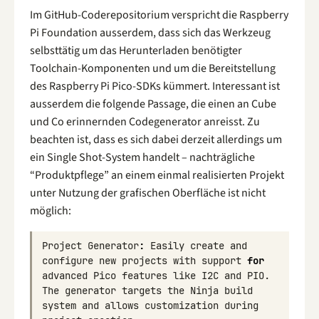
Im GitHub-Coderepositorium verspricht die Raspberry
Pi Foundation ausserdem, dass sich das Werkzeug
selbsttätig um das Herunterladen benötigter
Toolchain-Komponenten und um die Bereitstellung
des Raspberry Pi Pico-SDKs kümmert. Interessant ist
ausserdem die folgende Passage, die einen an Cube
und Co erinnernden Codegenerator anreisst. Zu
beachten ist, dass es sich dabei derzeit allerdings um
ein Single Shot-System handelt – nachträgliche
“Produktpflege” an einem einmal realisierten Projekt
unter Nutzung der grafischen Oberfläche ist nicht
möglich:
Project
Generator
:
Easily
create
and
configure
new
projects
with
support
for
advanced
Pico
features
like
I2C
and
PIO
.
The
generator
targets
the
Ninja
build
system
and
allows
customization
during