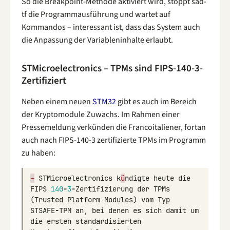
So die Breakpoint-Methode aktiviert wird, stoppt sad-
tf die Programmausführung und wartet auf
Kommandos – interessant ist, dass das System auch
die Anpassung der Variableninhalte erlaubt.
STMicroelectronics – TPMs sind FIPS-140-3-
Zertifiziert
Neben einem neuen
STM32
gibt es auch im Bereich
der Kryptomodule Zuwachs. Im Rahmen einer
Pressemeldung verkünden die Francoitaliener, fortan
auch nach FIPS-140-3 zertifizierte TPMs im Programm
zu haben:
–
STMicroelectronics
k
ü
ndigte
heute
die
FIPS
140
-
3
-
Zertifizierung
der
TPMs
(
Trusted
Platform
Modules
)
vom
Typ
STSAFE
-
TPM
an
,
bei
denen
es
sich
damit
um
die
ersten
standardisierten