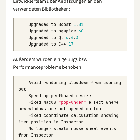
Entwicklerteam über Anpassungen an den
verwendeten Bibliotheken:
Upgraded
to
Boost
1
.
81
Upgraded
to
ngspice
-
40
Upgraded
to
Qt
6
.
4
.
3
Upgraded
to
C
++
17
Außerdem wurden einige Bugs bzw
Performanceprobleme behoben:
Avoid
rendering
slowdown
from
zooming
out
Speed
up
perfboard
resize
Fixed
MacOS
"pop-under"
effect
where
new
windows
are
not
opened
on
top
Fixed
coordinate
calculation
showing
item
position
in
Inspector
No
longer
steals
mouse
wheel
events
from
Inspector