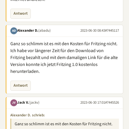
Antwort
Alexander D.
(abadu)
2023-06-30 08:43
#7445117
AD
Ganz so schlimm ist es mit den Kosten für Fritzing nicht.
Ich habe vor längerer Zeit für den Download von
Fritzing bezahlt und mit dem damaligen Link für die alte
Version konnte ich jetzt Fritzing 1.0 kostenlos
herunterladen.
Antwort
Jack V.
(jackv)
2023-06-30 17:01
#7445526
JV
Alexander D. schrieb:
Ganz so schlimm ist es mit den Kosten für Fritzing nicht.