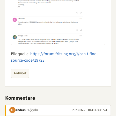
Bildquelle:
https://forum.fritzing.org/t/can-t-find-
source-code/19723
Antwort
Kommentare
Andras H.
(kyrk)
2023-06-21 10:41
#7438774
AH