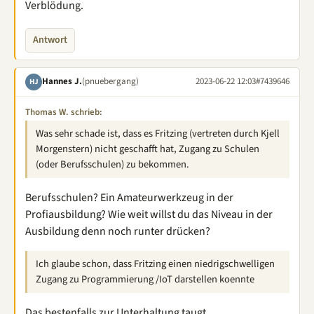
Verblödung.
Antwort
Hannes J.
(pnuebergang)
2023-06-22 12:03
#7439646
HJ
Thomas W. schrieb:
Was sehr schade ist, dass es Fritzing (vertreten durch Kjell
Morgenstern) nicht geschafft hat, Zugang zu Schulen
(oder Berufsschulen) zu bekommen.
Berufsschulen? Ein Amateurwerkzeug in der
Profiausbildung? Wie weit willst du das Niveau in der
Ausbildung denn noch runter drücken?
Ich glaube schon, dass Fritzing einen niedrigschwelligen
Zugang zu Programmierung /IoT darstellen koennte
Das bestenfalls zur Unterhaltung taugt.