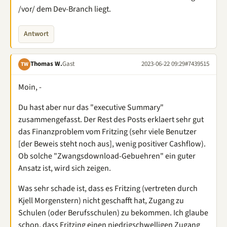
/vor/ dem Dev-Branch liegt.
Antwort
Thomas W.
Gast
2023-06-22 09:29
#7439515
TW
Moin, -
Du hast aber nur das "executive Summary"
zusammengefasst. Der Rest des Posts erklaert sehr gut
das Finanzproblem vom Fritzing (sehr viele Benutzer
[der Beweis steht noch aus], wenig positiver Cashflow).
Ob solche "Zwangsdownload-Gebuehren" ein guter
Ansatz ist, wird sich zeigen.
Was sehr schade ist, dass es Fritzing (vertreten durch
Kjell Morgenstern) nicht geschafft hat, Zugang zu
Schulen (oder Berufsschulen) zu bekommen. Ich glaube
schon, dass Fritzing einen niedrigschwelligen Zugang