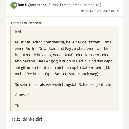
Tam H.
(tamhanna)
(Firma: Tamoggemon Holding k.s.)
TH
2023-06-22 03:24
#7439355
Thomas W. schrieb:
Moin, -
es ist natuerlich grenzwertig, bei einer deutschen Firma
einen Button Download und Pay zu platzieren, wo der
Benutzer nicht weiss, was er kauft oder lizensiert oder als
Abo bezahlt. Die PAngV gilt auch in Berlin. Und das Repo
auf github scheint auch nicht so up to date zu sein (d.h.
meine Rechte als OpenSource-Kunde auch weg).
So sehe ich es als Verzweifelungstat. Schade eigentlich.
Gruesse
Th.
Hallo, danke dir!