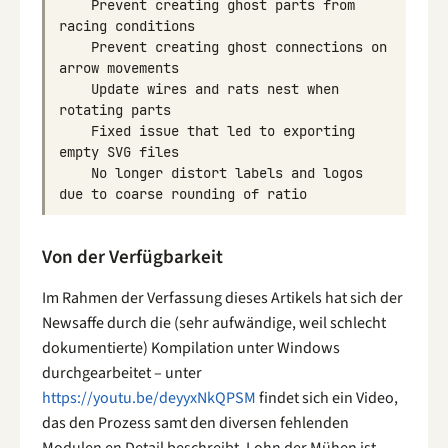
Prevent
creating
ghost
parts
from
racing
conditions
Prevent
creating
ghost
connections
on
arrow
movements
Update
wires
and
rats
nest
when
rotating
parts
Fixed
issue
that
led
to
exporting
empty
SVG
files
No
longer
distort
labels
and
logos
due
to
coarse
rounding
of
ratio
Von der Verfügbarkeit
Im Rahmen der Verfassung dieses Artikels hat sich der
Newsaffe durch die (sehr aufwändige, weil schlecht
dokumentierte) Kompilation unter Windows
durchgearbeitet – unter
https://youtu.be/deyyxNkQPSM
findet sich ein Video,
das den Prozess samt den diversen fehlenden
Modulen en Detail beschreibt. Lohn der Mühen ist