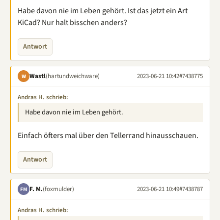
Habe davon nie im Leben gehört. Ist das jetzt ein Art
KiCad? Nur halt bisschen anders?
Antwort
Wastl
(hartundweichware)
2023-06-21 10:42
#7438775
W
Andras H. schrieb:
Habe davon nie im Leben gehört.
Einfach öfters mal über den Tellerrand hinausschauen.
Antwort
F. M.
(foxmulder)
2023-06-21 10:49
#7438787
FM
Andras H. schrieb: