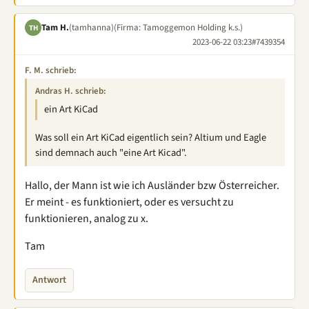
Tam H.
(tamhanna)
(Firma: Tamoggemon Holding k.s.)
TH
2023-06-22 03:23
#7439354
F. M. schrieb:
Andras H. schrieb:
ein Art KiCad
Was soll ein Art KiCad eigentlich sein? Altium und Eagle
sind demnach auch "eine Art Kicad".
Hallo, der Mann ist wie ich Ausländer bzw Österreicher.
Er meint - es funktioniert, oder es versucht zu
funktionieren, analog zu x.
Tam
Antwort