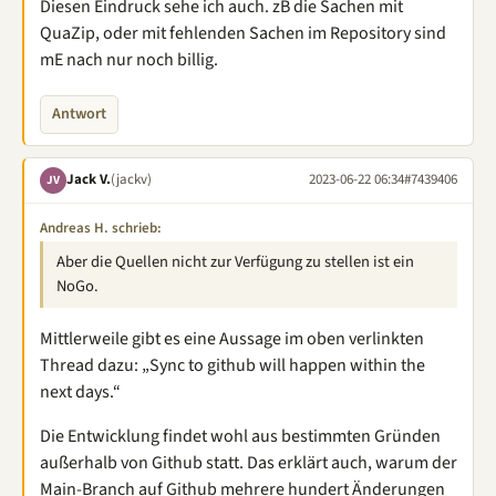
Diesen Eindruck sehe ich auch. zB die Sachen mit
QuaZip, oder mit fehlenden Sachen im Repository sind
mE nach nur noch billig.
Antwort
Jack V.
(jackv)
2023-06-22 06:34
#7439406
JV
Andreas H. schrieb:
Aber die Quellen nicht zur Verfügung zu stellen ist ein
NoGo.
Mittlerweile gibt es eine Aussage im oben verlinkten
Thread dazu: „Sync to github will happen within the
next days.“
Die Entwicklung findet wohl aus bestimmten Gründen
außerhalb von Github statt. Das erklärt auch, warum der
Main-Branch auf Github mehrere hundert Änderungen