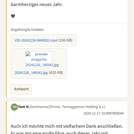
barmherziges neues Jahr.
💖
Angehängte Dateien:
(106 KB)
VID-20241224-WA0002.mp4
(420 KB)
20241226_140541.jpg
Antwort
Tam H.
(tamhanna)
(Firma: Tamoggemon Holding k.s.)
TH
2024-12-27 10:00
#7800044
Auch ich möchte mich mit vielfachem Dank anschließen.
Es war mir eine große Ehre, euch dieses Jahr mit