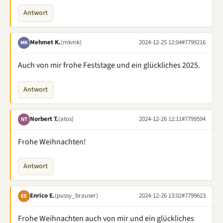
Antwort
Mehmet K.
(mkmk)
2024-12-25 12:04
#7799216
MK
Auch von mir frohe Feststage und ein glückliches 2025.
Antwort
Norbert T.
(atos)
2024-12-26 12:11
#7799594
NT
Frohe Weihnachten!
Antwort
Enrico E.
(pussy_brauser)
2024-12-26 13:02
#7799623
EE
Frohe Weihnachten auch von mir und ein glückliches