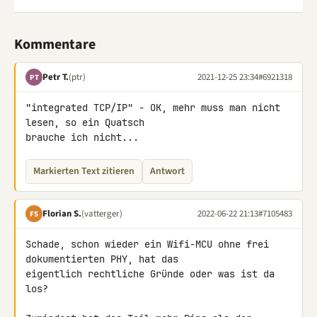
Kommentare
Petr T.
(ptr)
2021-12-25 23:34
#6921318
PT
"integrated TCP/IP" - OK, mehr muss man nicht 
lesen, so ein Quatsch 

brauche ich nicht...
Markierten Text zitieren
Antwort
Florian S.
(vatterger)
2022-06-22 21:13
#7105483
FS
Schade, schon wieder ein Wifi-MCU ohne frei 
dokumentierten PHY, hat das 

eigentlich rechtliche Gründe oder was ist da 
los?
