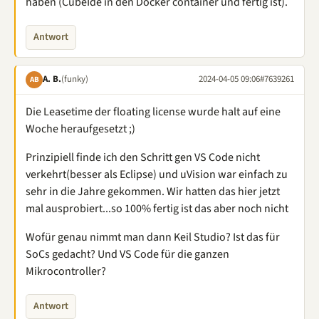
haben (CubeIde in den Docker container und fertig ist).
Antwort
A. B.
(funky)
2024-04-05 09:06
#7639261
AB
Die Leasetime der floating license wurde halt auf eine
Woche heraufgesetzt ;)
Prinzipiell finde ich den Schritt gen VS Code nicht
verkehrt(besser als Eclipse) und uVision war einfach zu
sehr in die Jahre gekommen. Wir hatten das hier jetzt
mal ausprobiert...so 100% fertig ist das aber noch nicht
Wofür genau nimmt man dann Keil Studio? Ist das für
SoCs gedacht? Und VS Code für die ganzen
Mikrocontroller?
Antwort