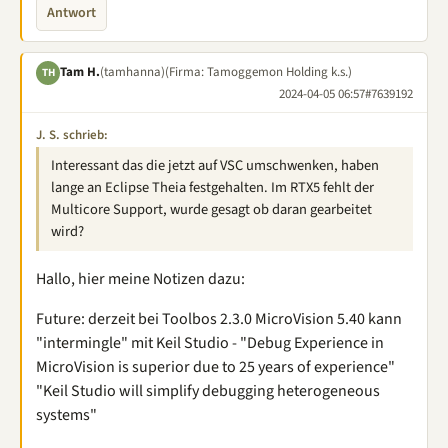
Antwort
Tam H.
(tamhanna)
(Firma: Tamoggemon Holding k.s.)
TH
2024-04-05 06:57
#7639192
J. S. schrieb:
Interessant das die jetzt auf VSC umschwenken, haben
lange an Eclipse Theia festgehalten. Im RTX5 fehlt der
Multicore Support, wurde gesagt ob daran gearbeitet
wird?
Hallo, hier meine Notizen dazu:
Future: derzeit bei Toolbos 2.3.0 MicroVision 5.40 kann
"intermingle" mit Keil Studio - "Debug Experience in
MicroVision is superior due to 25 years of experience"
"Keil Studio will simplify debugging heterogeneous
systems"