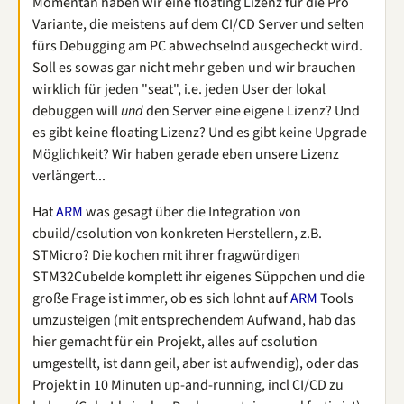
Momentan haben wir eine floating Lizenz für die Pro
Variante, die meistens auf dem CI/CD Server und selten
fürs Debugging am PC abwechselnd ausgecheckt wird.
Soll es sowas gar nicht mehr geben und wir brauchen
wirklich für jeden "seat", i.e. jeden User der lokal
debuggen will
und
den Server eine eigene Lizenz? Und
es gibt keine floating Lizenz? Und es gibt keine Upgrade
Möglichkeit? Wir haben gerade eben unsere Lizenz
verlängert...
Hat
ARM
was gesagt über die Integration von
cbuild/csolution von konkreten Herstellern, z.B.
STMicro? Die kochen mit ihrer fragwürdigen
STM32CubeIde komplett ihr eigenes Süppchen und die
große Frage ist immer, ob es sich lohnt auf
ARM
Tools
umzusteigen (mit entsprechendem Aufwand, hab das
hier gemacht für ein Projekt, alles auf csolution
umgestellt, ist dann geil, aber ist aufwendig), oder das
Projekt in 10 Minuten up-and-running, incl CI/CD zu