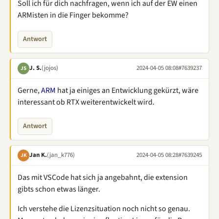
Soll ich für dich nachfragen, wenn ich auf der EW einen
ARMisten in die Finger bekomme?
Antwort
J. S.
(jojos)
2024-04-05 08:08
#7639237
JS
Gerne,
ARM
hat ja einiges an Entwicklung gekürzt, wäre
interessant ob RTX weiterentwickelt wird.
Antwort
Jan K.
(jan_k776)
2024-04-05 08:28
#7639245
JK
Das mit VSCode hat sich ja angebahnt, die extension
gibts schon etwas länger.
Ich verstehe die Lizenzsituation noch nicht so genau.