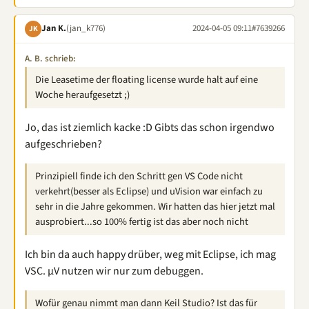
Jan K.
(jan_k776)
2024-04-05 09:11
#7639266
JK
A. B. schrieb:
Die Leasetime der floating license wurde halt auf eine
Woche heraufgesetzt ;)
Jo, das ist ziemlich kacke :D Gibts das schon irgendwo
aufgeschrieben?
Prinzipiell finde ich den Schritt gen VS Code nicht
verkehrt(besser als Eclipse) und uVision war einfach zu
sehr in die Jahre gekommen. Wir hatten das hier jetzt mal
ausprobiert...so 100% fertig ist das aber noch nicht
Ich bin da auch happy drüber, weg mit Eclipse, ich mag
VSC. µV nutzen wir nur zum debuggen.
Wofür genau nimmt man dann Keil Studio? Ist das für