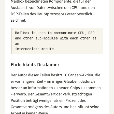
Mailbox bezeichneten Komponente, die für den
Austausch von Daten zwischen den CPU- und den
DSP-Teilen des Hauptprozessors verantwortlich
zeichnet:
Mailbox
is
used
to
communicate
CPU
,
DSP
and
other
sub
-
modules
with
each
other
as
an
intermediate
module
.
Ehrlichkeits-Disclaimer
Der Autor dieser Zeilen besitzt 16 Canaan-Aktien, die
er vor längerer Zeit – im irrigen Glauben, dadurch
besser an Informationen zu neuen Chips zu kommen
– erwarb. Der Gesamtwert der verlustträchtigen
Position beträgt weniger als ein Prozent des
Gesamtvermögens des Autors und beeinflusst seine
Arbeit in keiner Weise.