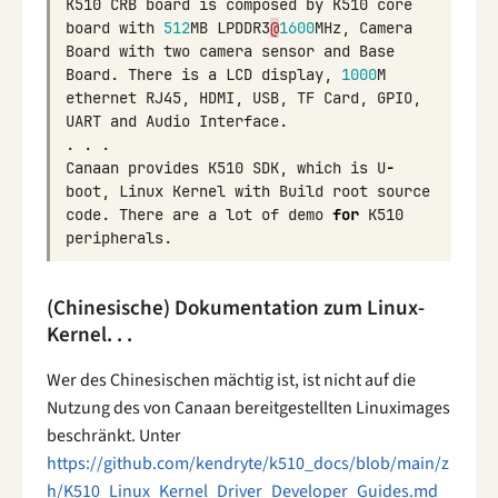
K510
CRB
board
is
composed
by
K510
core
board
with
512
MB
LPDDR3
@
1600
MHz
,
Camera
Board
with
two
camera
sensor
and
Base
Board
.
There
is
a
LCD
display
,
1000
M
ethernet
RJ45
,
HDMI
,
USB
,
TF
Card
,
GPIO
,
UART
and
Audio
Interface
.
.
.
.
Canaan
provides
K510
SDK
,
which
is
U
-
boot
,
Linux
Kernel
with
Build
root
source
code
.
There
are
a
lot
of
demo
for
K510
peripherals
.
(Chinesische) Dokumentation zum Linux-
Kernel. . .
Wer des Chinesischen mächtig ist, ist nicht auf die
Nutzung des von Canaan bereitgestellten Linuximages
beschränkt. Unter
https://github.com/kendryte/k510_docs/blob/main/z
h/K510_Linux_Kernel_Driver_Developer_Guides.md