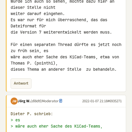
Würde ich auch so sehen, möchte dazu hier an 
dieser Stelle nicht

weiter darauf eingehen.

Es war nur für mich überraschend, das das 
Dateiformat für

die Version 7 weiterentwickelt werden muss.

Für einen separaten Thread dürfte es jetzt noch 
zu früh sein, es

wäre auch eher Sache des KiCad-Teams, etwa von 
Thomas P. (pointhi),

dieses Thema an anderer Stelle  zu behandeln.
Antwort
Jörg W.
(dl8dtl)
Moderator
2022-01-07 21:18
#6935271
JW
Dieter P. schrieb:
> es
> wäre auch eher Sache des KiCad-Teams,