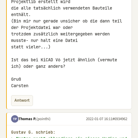
Projektlib erstellt wird 

die alle tatsächlich verwendeten Bauteile 
enthält.

(Bin mir nur gerade unsicher ob die dann teil 
der Projektdatei war oder 

trotzdem zusätzlich weitergegeben werden 
musste- nur halt eine Datei 

statt vieler...)

Ist das bei KiCAD V6 jetzt ähnlich (vermute 
ich) oder ganz anders?

Gruß

Carsten
Antwort
Thomas P.
(pointhi)
2022-01-07 16:11
#6934962
TP
Gustav G. schrieb: