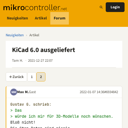
Login
Neuigkeiten
Artikel
Forum
Neuigkeiten
›
Artikel
KiCad 6.0 ausgeliefert
Tam H.
2021-12-27 22:07
←
Zurück
1
2
Max M.
Gast
2022-01-07 14:36
#6934842
MM
Gustav G. schrieb:
> Das
> würde ich mir für 3D-Modelle noch wünschen.
Bloß nicht!
