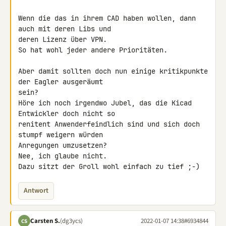
Wenn die das in ihrem CAD haben wollen, dann 
auch mit deren Libs und 

deren Lizenz über VPN.

So hat wohl jeder andere Prioritäten.

Aber damit sollten doch nun einige kritikpunkte 
der Eagler ausgeräumt 

sein?

Höre ich noch irgendwo Jubel, das die Kicad 
Entwickler doch nicht so 

renitent Anwenderfeindlich sind und sich doch 
stumpf weigern würden 

Anregungen umzusetzen?

Nee, ich glaube nicht.

Dazu sitzt der Groll wohl einfach zu tief ;-)
Antwort
Carsten S.
(dg3ycs)
2022-01-07 14:38
#6934844
CS