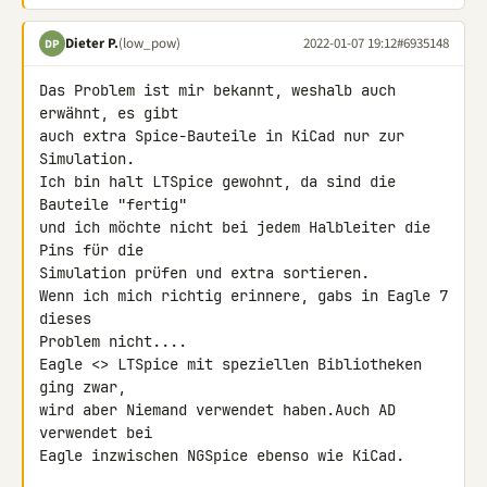
Dieter P.
(low_pow)
2022-01-07 19:12
#6935148
DP
Das Problem ist mir bekannt, weshalb auch 
erwähnt, es gibt

auch extra Spice-Bauteile in KiCad nur zur 
Simulation.

Ich bin halt LTSpice gewohnt, da sind die 
Bauteile "fertig"

und ich möchte nicht bei jedem Halbleiter die 
Pins für die

Simulation prüfen und extra sortieren.

Wenn ich mich richtig erinnere, gabs in Eagle 7 
dieses

Problem nicht....

Eagle <> LTSpice mit speziellen Bibliotheken 
ging zwar,

wird aber Niemand verwendet haben.Auch AD 
verwendet bei

Eagle inzwischen NGSpice ebenso wie KiCad.