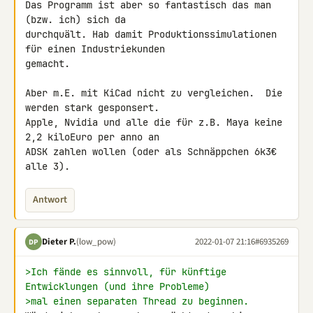
Das Programm ist aber so fantastisch das man 
(bzw. ich) sich da 

durchquält. Hab damit Produktionssimulationen 
für einen Industriekunden 

gemacht.

Aber m.E. mit KiCad nicht zu vergleichen.  Die 
werden stark gesponsert. 

Apple, Nvidia und alle die für z.B. Maya keine 
2,2 kiloEuro per anno an 

ADSK zahlen wollen (oder als Schnäppchen 6k3€ 
alle 3).
Antwort
Dieter P.
(low_pow)
2022-01-07 21:16
#6935269
DP
>Ich fände es sinnvoll, für künftige 
Entwicklungen (und ihre Probleme)
>mal einen separaten Thread zu beginnen.