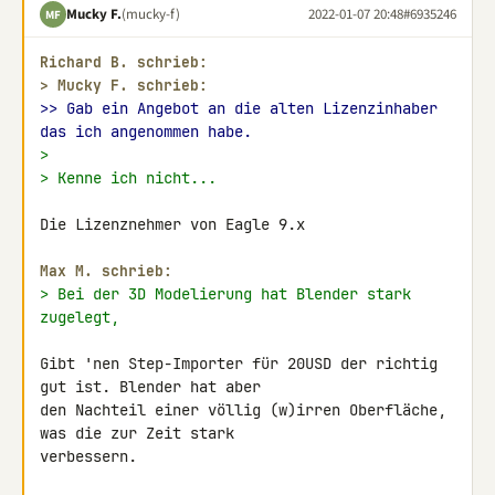
Mucky F.
(mucky-f)
2022-01-07 20:48
#6935246
MF
Richard B. schrieb:
> 
Mucky F. schrieb:
>> Gab ein Angebot an die alten Lizenzinhaber 
das ich angenommen habe.
>
> Kenne ich nicht...
Die Lizenznehmer von Eagle 9.x

Max M. schrieb:
> Bei der 3D Modelierung hat Blender stark 
zugelegt,
Gibt 'nen Step-Importer für 20USD der richtig 
gut ist. Blender hat aber 

den Nachteil einer völlig (w)irren Oberfläche, 
was die zur Zeit stark 

verbessern.
