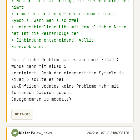
> Mentor macht allerdings ein riesen Unding und 
nimmt
> immer den ersten gefundenen Namen eines 
Symbols. Wenn man also zwei
> unterschiedliche Libs mit dem gleichen Namen 
hat ist die Reihenfolge der
> Einbindung entscheidend. Völlig 
Hirnverbrannt.
Das gleiche Problem gab es auch mit KiCad 4, 
wurde dann mit KiCad 5 

korrigiert. Dank der eingebetteten Symbole in 
KiCad 6 sollte es bei 

zukünftigen Updates keine Probleme mehr mit 
fehlenden Dateien geben. 

(außgenommen 3d modelle)
Antwort
Dieter P.
(low_pow)
2022-01-07 18:54
#6935128
DP