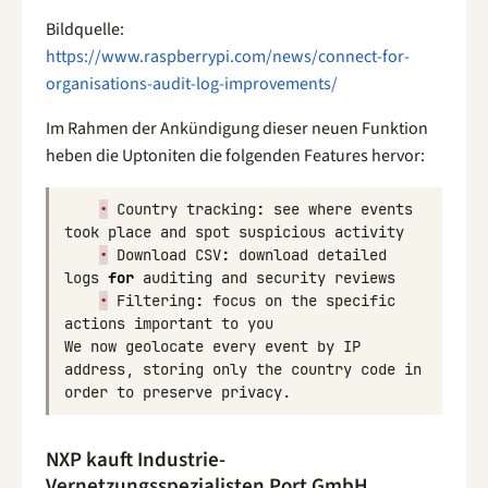
Bildquelle:
https://www.raspberrypi.com/news/connect-for-
organisations-audit-log-improvements/
Im Rahmen der Ankündigung dieser neuen Funktion
heben die Uptoniten die folgenden Features hervor:
•
Country
tracking
:
see
where
events
took
place
and
spot
suspicious
activity
•
Download
CSV
:
download
detailed
logs
for
auditing
and
security
reviews
•
Filtering
:
focus
on
the
specific
actions
important
to
you
We
now
geolocate
every
event
by
IP
address
,
storing
only
the
country
code
in
order
to
preserve
privacy
.
NXP kauft Industrie-
Vernetzungsspezialisten Port GmbH.