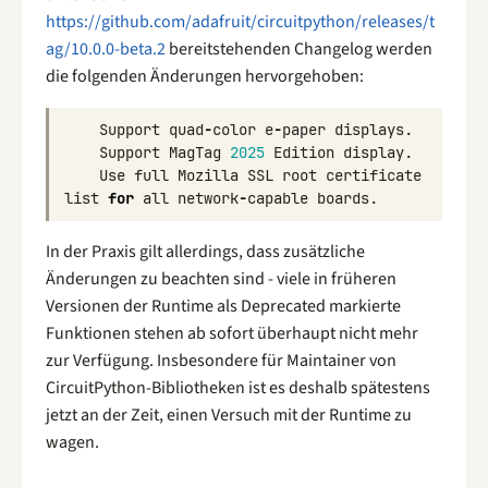
https://github.com/adafruit/circuitpython/releases/t
ag/10.0.0-beta.2
bereitstehenden Changelog werden
die folgenden Änderungen hervorgehoben:
Support
quad
-
color
e
-
paper
displays
.
Support
MagTag
2025
Edition
display
.
Use
full
Mozilla
SSL
root
certificate
list
for
all
network
-
capable
boards
.
In der Praxis gilt allerdings, dass zusätzliche
Änderungen zu beachten sind - viele in früheren
Versionen der Runtime als Deprecated markierte
Funktionen stehen ab sofort überhaupt nicht mehr
zur Verfügung. Insbesondere für Maintainer von
CircuitPython-Bibliotheken ist es deshalb spätestens
jetzt an der Zeit, einen Versuch mit der Runtime zu
wagen.