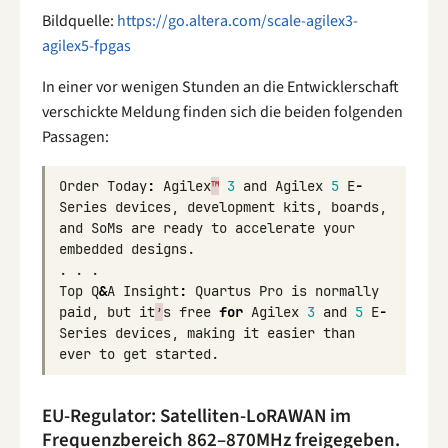
Bildquelle:
https://go.altera.com/scale-agilex3-
agilex5-fpgas
In einer vor wenigen Stunden an die Entwicklerschaft
verschickte Meldung finden sich die beiden folgenden
Passagen:
Order
Today
:
Agilex
™
3
and
Agilex
5
E
-
Series
devices
,
development
kits
,
boards
,
and
SoMs
are
ready
to
accelerate
your
embedded
designs
.
.
.
.
Top
Q
&
A
Insight
:
Quartus
Pro
is
normally
paid
,
but
it
’
s
free
for
Agilex
3
and
5
E
-
Series
devices
,
making
it
easier
than
ever
to
get
started
.
EU-Regulator: Satelliten-LoRAWAN im
Frequenzbereich 862–870MHz freigegeben.