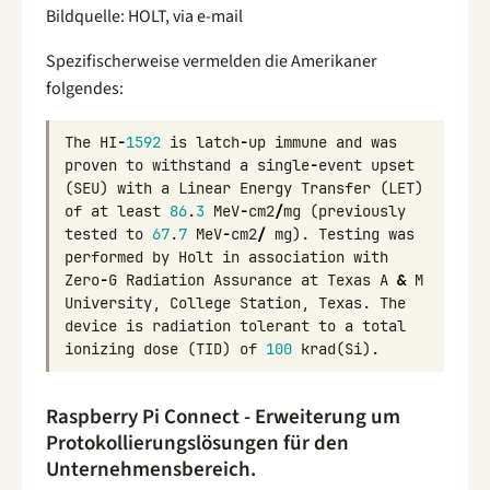
Bildquelle: HOLT, via e-mail
Spezifischerweise vermelden die Amerikaner
folgendes:
The
HI
-
1592
is
latch
-
up
immune
and
was
proven
to
withstand
a
single
-
event
upset
(
SEU
)
with
a
Linear
Energy
Transfer
(
LET
)
of
at
least
86
.
3
MeV
-
cm2
/
mg
(
previously
tested
to
67
.
7
MeV
-
cm2
/
mg
).
Testing
was
performed
by
Holt
in
association
with
Zero
-
G
Radiation
Assurance
at
Texas
A
&
M
University
,
College
Station
,
Texas
.
The
device
is
radiation
tolerant
to
a
total
ionizing
dose
(
TID
)
of
100
krad
(
Si
).
Raspberry Pi Connect - Erweiterung um
Protokollierungslösungen für den
Unternehmensbereich.