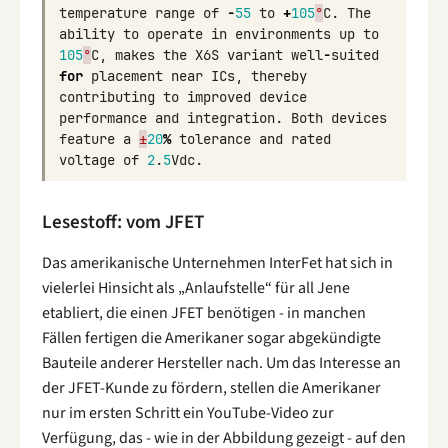
temperature
range
of
-
55
to
+
105
°
C
.
The
ability
to
operate
in
environments
up
to
105
°
C
,
makes
the
X6S
variant
well
-
suited
for
placement
near
ICs
,
thereby
contributing
to
improved
device
performance
and
integration
.
Both
devices
feature
a
±
20
%
tolerance
and
rated
voltage
of
2
.
5
Vdc
.
Lesestoff: vom JFET
Das amerikanische Unternehmen InterFet hat sich in
vielerlei Hinsicht als „Anlaufstelle“ für all Jene
etabliert, die einen JFET benötigen - in manchen
Fällen fertigen die Amerikaner sogar abgekündigte
Bauteile anderer Hersteller nach. Um das Interesse an
der JFET-Kunde zu fördern, stellen die Amerikaner
nur im ersten Schritt ein YouTube-Video zur
Verfügung, das - wie in der Abbildung gezeigt - auf den