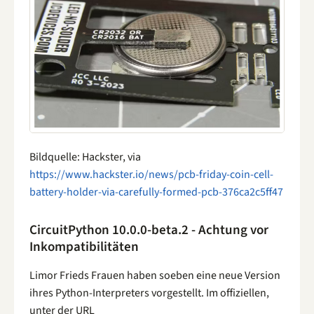
Bildquelle: Hackster, via
https://www.hackster.io/news/pcb-friday-coin-cell-
battery-holder-via-carefully-formed-pcb-376ca2c5ff47
CircuitPython 10.0.0-beta.2 - Achtung vor
Inkompatibilitäten
Limor Frieds Frauen haben soeben eine neue Version
ihres Python-Interpreters vorgestellt. Im offiziellen,
unter der URL