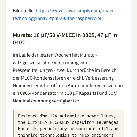
Bildquelle:
https://www.crowdsupply.com/anavi-
technology/anavi-tpm-2-0-for-raspberry-pi
Murata: 10 µF/50 V-MLCC in 0805, 47 µF in
0402
Im Laufe der letzten Wochen hat Murata -
witzigerweise ohne Versendung von
Pressemitteilungen - zwei Durchbrüche im Bereich
der MLCC-Kondensatoren erreicht. Verbesserung
Nummero eins betrifft den Automobilbereich, wo nun
ein 0805-Kondensator mit 10 µF Kapazität und 50 V
Nominalspannung verfügbar ist:
Designed
for
12
V
automotive
power
lines
,
the
GCM21BE71H106KE02
capacitor
leverages
Murata
’
s
proprietary
ceramic
material
and
thinning
technologies
to
help
engineers