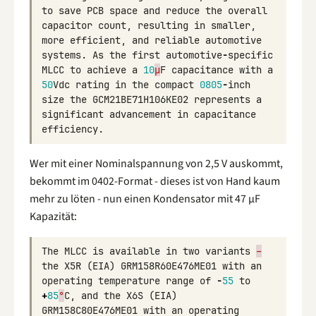
to
save
PCB
space
and
reduce
the
overall
capacitor
count
,
resulting
in
smaller
,
more
efficient
,
and
reliable
automotive
systems
.
As
the
first
automotive
-
specific
MLCC
to
achieve
a
10
µ
F
capacitance
with
a
50
Vdc
rating
in
the
compact
0805
-
inch
size
the
GCM21BE71H106KE02
represents
a
significant
advancement
in
capacitance
efficiency
.
Wer mit einer Nominalspannung von 2,5 V auskommt,
bekommt im 0402-Format - dieses ist von Hand kaum
mehr zu löten - nun einen Kondensator mit 47 µF
Kapazität:
The
MLCC
is
available
in
two
variants
–
the
X5R
(
EIA
)
GRM158R60E476ME01
with
an
operating
temperature
range
of
-
55
to
+
85
°
C
,
and
the
X6S
(
EIA
)
GRM158C80E476ME01
with
an
operating