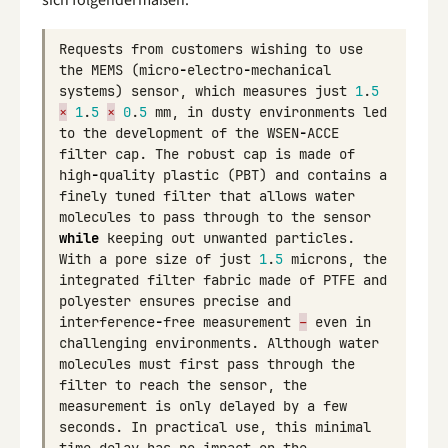
sich folgendermaßen:
Requests
from
customers
wishing
to
use
the
MEMS
(
micro
-
electro
-
mechanical
systems
)
sensor
,
which
measures
just
1
.
5
×
1
.
5
×
0
.
5
mm
,
in
dusty
environments
led
to
the
development
of
the
WSEN
-
ACCE
filter
cap
.
The
robust
cap
is
made
of
high
-
quality
plastic
(
PBT
)
and
contains
a
finely
tuned
filter
that
allows
water
molecules
to
pass
through
to
the
sensor
while
keeping
out
unwanted
particles
.
With
a
pore
size
of
just
1
.
5
microns
,
the
integrated
filter
fabric
made
of
PTFE
and
polyester
ensures
precise
and
interference
-
free
measurement
–
even
in
challenging
environments
.
Although
water
molecules
must
first
pass
through
the
filter
to
reach
the
sensor
,
the
measurement
is
only
delayed
by
a
few
seconds
.
In
practical
use
,
this
minimal