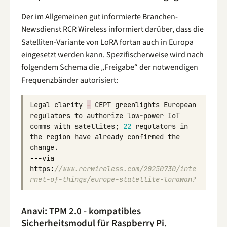
Der im Allgemeinen gut informierte Branchen-
Newsdienst RCR Wireless informiert darüber, dass die
Satelliten-Variante von LoRA fortan auch in Europa
eingesetzt werden kann. Spezifischerweise wird nach
folgendem Schema die „Freigabe“ der notwendigen
Frequenzbänder autorisiert:
Legal
clarity
–
CEPT
greenlights
European
regulators
to
authorize
low
-
power
IoT
comms
with
satellites
;
22
regulators
in
the
region
have
already
confirmed
the
change
.
---
via
https
:
//www.rcrwireless.com/20250730/inte
rnet-of-things/europe-statellite-lorawan?
Anavi: TPM 2.0 - kompatibles
Sicherheitsmodul für Raspberry Pi.