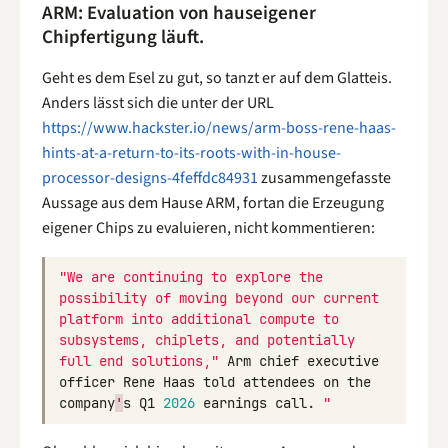
ARM: Evaluation von hauseigener
Chipfertigung läuft.
Geht es dem Esel zu gut, so tanzt er auf dem Glatteis.
Anders lässt sich die unter der URL
https://www.hackster.io/news/arm-boss-rene-haas-
hints-at-a-return-to-its-roots-with-in-house-
processor-designs-4feffdc84931
zusammengefasste
Aussage aus dem Hause ARM, fortan die Erzeugung
eigener Chips zu evaluieren, nicht kommentieren:
"We are continuing to explore the 
possibility of moving beyond our current 
platform into additional compute to 
subsystems, chiplets, and potentially 
full end solutions,"
Arm
chief
executive
officer
Rene
Haas
told
attendees
on
the
company
'
s
Q1
2026
earnings
call
.
"