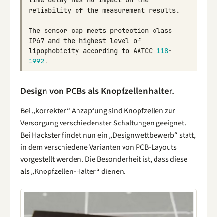
time
delay
has
no
impact
on
the
reliability
of
the
measurement
results
.
The
sensor
cap
meets
protection
class
IP67
and
the
highest
level
of
lipophobicity
according
to
AATCC
118
-
1992
.
Design von PCBs als Knopfzellenhalter.
Bei „korrekter“ Anzapfung sind Knopfzellen zur
Versorgung verschiedenster Schaltungen geeignet.
Bei Hackster findet nun ein „Designwettbewerb“ statt,
in dem verschiedene Varianten von PCB-Layouts
vorgestellt werden. Die Besonderheit ist, dass diese
als „Knopfzellen-Halter“ dienen.