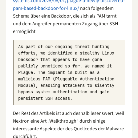
systems.com/2025/08/01/plague-a-newly-discovered-
pam-based-backdoor-for-linux/
nach folgendem
Schema über eine Backdoor, die sich als PAM tarnt
und dem Angreifer permanenten Zugang über SSH
ermöglicht:
As
part
of
our
ongoing
threat
hunting
efforts
,
we
identified
a
stealthy
Linux
backdoor
that
appears
to
have
gone
publicly
unnoticed
so
far
.
We
named
it
Plague
.
The
implant
is
built
as
a
malicious
PAM
(
Pluggable
Authentication
Module
),
enabling
attackers
to
silently
bypass
system
authentication
and
gain
persistent
SSH
access
.
Der Rest des Artikels ist auch deshalb lesenswert, weil
Nextron eine Art „Walkthrough“ durch einige
interessante Aspekte der des Quellcodes der Malware
durchführt.