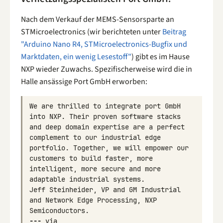
Nach dem Verkauf der MEMS-Sensorsparte an
STMicroelectronics (wir berichteten unter
Beitrag
"Arduino Nano R4, STMicroelectronics-Bugfix und
Marktdaten, ein wenig Lesestoff"
) gibt es im Hause
NXP wieder Zuwachs. Spezifischerweise wird die in
Halle ansässige Port GmbH erworben:
We
are
thrilled
to
integrate
port
GmbH
into
NXP
.
Their
proven
software
stacks
and
deep
domain
expertise
are
a
perfect
complement
to
our
industrial
edge
portfolio
.
Together
,
we
will
empower
our
customers
to
build
faster
,
more
intelligent
,
more
secure
and
more
adaptable
industrial
systems
.
Jeff
Steinheider
,
VP
and
GM
Industrial
and
Network
Edge
Processing
,
NXP
Semiconductors
.
---
via