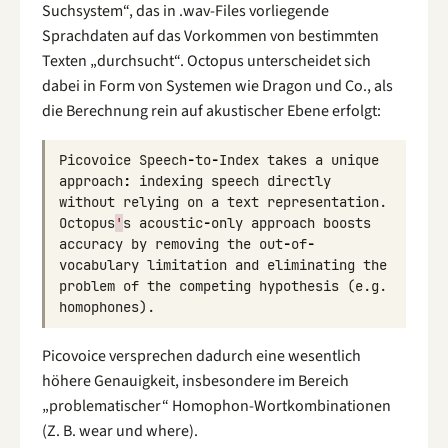
Suchsystem“, das in .wav-Files vorliegende
Sprachdaten auf das Vorkommen von bestimmten
Texten „durchsucht“. Octopus unterscheidet sich
dabei in Form von Systemen wie Dragon und Co., als
die Berechnung rein auf akustischer Ebene erfolgt:
Picovoice
Speech
-
to
-
Index
takes
a
unique
approach
:
indexing
speech
directly
without
relying
on
a
text
representation
.
Octopus
'
s
acoustic
-
only
approach
boosts
accuracy
by
removing
the
out
-
of
-
vocabulary
limitation
and
eliminating
the
problem
of
the
competing
hypothesis
(
e
.
g
.
homophones
).
Picovoice versprechen dadurch eine wesentlich
höhere Genauigkeit, insbesondere im Bereich
„problematischer“ Homophon-Wortkombinationen
(Z. B. wear und where).