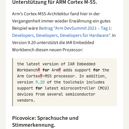
Unterstützung für ARM Cortex M-55.
Arm’s Cortex-M55-Architektur fand hier in der
Vergangenheit immer wieder Erwähnung-ein gutes
Beispiel wäre
Beitrag "Arm DevSummit 2021 – Tag 1:
Developers, Developers, Developers für Hardware"
. In
Version 9.20 unterstützt die IAR Embedded
Workbench diesen neuen Prozessor:
the
latest
version
of
IAR
Embedded
Workbench
®
for
Arm
®
adds
support
for
the
Arm
Cortex
®
-
M55
processor
.
In
addition
,
version
9
.
20
of
the
toolchain
includes
support
for
latest
microcontroller
(
MCU
)
devices
from
several
semiconductor
vendors
.
Picovoice: Sprachsuche und
Stimmerkennung.