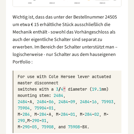
Wichtig ist, dass das unter der Bestellnummer 24505
um etwa € 15 erhältliche Stück ausschließlich die
Mechanik enthält - sowohl das Vorhängeschloss als
auch der eigentliche Schalter sind separat zu
erwerben. Im Bereich der Schalter unterstützt man –
logischerweise - nur Schalter aus dem hauseigenen
Portfolio :
For
use
with
Cole
Hersee
lever
actuated
master
disconnect
switches
with
a
3
/
4
”
diameter
(
19
.
1
mm
)
mounting
stem
:
2484
,
2484
-
A
,
2484
-
06
,
2484
-
09
,
2484
-
16
,
75903
,
75904
,
75904
-
01
,
M
-
284
,
M
-
284
-
A
,
M
-
284
-
01
,
M
-
284
-
02
,
M
-
290
,
M
-
290
-
01
,
M
-
290
-
05
,
75908
,
and
75908
-
BX
.