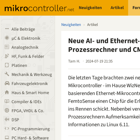
Neuigkeiten
Artikel
Fo
Neuigkeiten
›
Artikel
Alle Beiträge
µC & Elektronik
Neue AI- und Ethernet-
Analogtechnik
Prozessrechner und C
HF, Funk & Felder
Tam H.
2024-07-19 21:35
Platinen
Mechanik & Werkzeug
Die letzten Tage brachten zwei 
Fahrzeugelektronik
Mikrocontroller - im Hause WizNe
Haus & Smart Home
basierenden Ethernet-Mikrocont
FemtoSense einen Chip für die E
Compiler & IDEs
ins Rennen schickt. Nebenbei ver
FPGA, VHDL & Co.
Prozessrechnern Aufmerksamkeit
DSP
Informationen zu Linux 6.11.
PC-Programmierung
PC Hard- & Software