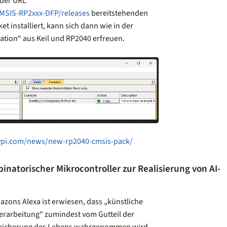
 der URL
CMSIS-RP2xxx-DFP/releases
bereitstehenden
t installiert, kann sich dann wie in der
ation“ aus Keil und RP2040 erfreuen.
ypi.com/news/new-rp2040-cmsis-pack/
natorischer Mikrocontroller zur Realisierung von AI-
azons Alexa ist erwiesen, dass „künstliche
verarbeitung“ zumindest vom Gutteil der