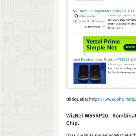
Bildquelle:
https://www.phoronix
WizNet W55RP20 - Kombinati
Chip.
Dass die Nutzung eines WizNet-Et