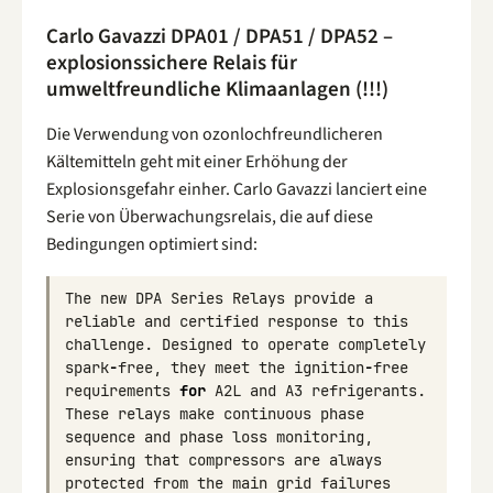
Carlo Gavazzi DPA01 / DPA51 / DPA52 –
explosionssichere Relais für
umweltfreundliche Klimaanlagen (!!!)
Die Verwendung von ozonlochfreundlicheren
Kältemitteln geht mit einer Erhöhung der
Explosionsgefahr einher. Carlo Gavazzi lanciert eine
Serie von Überwachungsrelais, die auf diese
Bedingungen optimiert sind:
The
new
DPA
Series
Relays
provide
a
reliable
and
certified
response
to
this
challenge
.
Designed
to
operate
completely
spark
-
free
,
they
meet
the
ignition
-
free
requirements
for
A2L
and
A3
refrigerants
.
These
relays
make
continuous
phase
sequence
and
phase
loss
monitoring
,
ensuring
that
compressors
are
always
protected
from
the
main
grid
failures