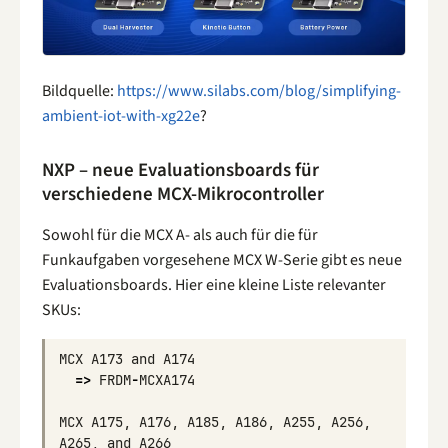
Bildquelle:
https://www.silabs.com/blog/simplifying-
ambient-iot-with-xg22e
?
NXP – neue Evaluationsboards für
verschiedene MCX-Mikrocontroller
Sowohl für die MCX A- als auch für die für
Funkaufgaben vorgesehene MCX W-Serie gibt es neue
Evaluationsboards. Hier eine kleine Liste relevanter
SKUs:
MCX
A173
and
A174
=>
FRDM
-
MCXA174
MCX
A175
,
A176
,
A185
,
A186
,
A255
,
A256
,
A265
,
and
A266