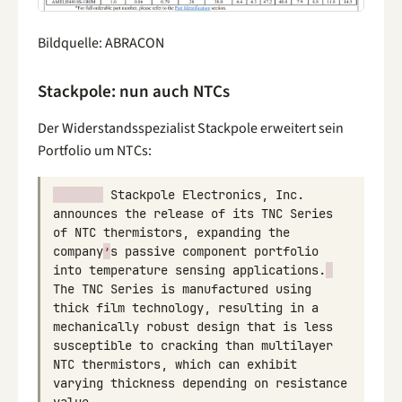
Bildquelle: ABRACON
Stackpole: nun auch NTCs
Der Widerstandsspezialist Stackpole erweitert sein
Portfolio um NTCs:
Stackpole
Electronics
,
Inc
.
announces
the
release
of
its
TNC
Series
of
NTC
thermistors
,
expanding
the
company
’
s
passive
component
portfolio
into
temperature
sensing
applications
.
The
TNC
Series
is
manufactured
using
thick
film
technology
,
resulting
in
a
mechanically
robust
design
that
is
less
susceptible
to
cracking
than
multilayer
NTC
thermistors
,
which
can
exhibit
varying
thickness
depending
on
resistance