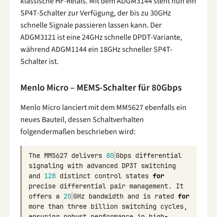
klassische HF-Relais. Mit dem ADGM3144 steht nun ein
SP4T-Schalter zur Verfügung, der bis zu 30GHz
schnelle Signale passieren lassen kann. Der
ADGM3121 ist eine 24GHz schnelle DPDT-Variante,
während ADGM1144 ein 18GHz schneller SP4T-
Schalter ist.
Menlo Micro – MEMS-Schalter für 80Gbps
Menlo Micro lanciert mit dem MM5627 ebenfalls ein
neues Bauteil, dessen Schaltverhalten
folgendermaßen beschrieben wird:
The
MM5627
delivers
80
Gbps
differential
signaling
with
advanced
DP3T
switching
and
128
distinct
control
states
for
precise
differential
pair
management
.
It
offers
a
20
GHz
bandwidth
and
is
rated
for
more
than
three
billion
switching
cycles
,
ensuring
robust
performance
in
high
-