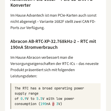
Konverter
Im Hause Advantech ist man PCIe-Karten auch sonst
nicht abgeneigt – Variante 1682F stellt zwei CAN FD-
Ports zur Verfügung.
Abracon AB-RTC-XP-32.768kHz-2 – RTC mit
190nA Stromverbrauch
Im Hause Abracon verbessert man die
Versorgungseigenschaften der RTC-ICs – das neueste
Produkt präsentiert sich mit folgenden
Leistungsdaten:
The
RTC
has
a
broad
operating
power
supply
range
of
0
.
9
V
to
5
.
5
V
with
low
power
consumption
(
190
nA
@
3
V
)