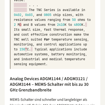
value
.
.
.
.
The
TNC
Series
is
available
in
0402
,
0603
,
and
0805
chip
sizes
,
with
resistance
values
ranging
from
50
ohms
to
2
M
Ω
and
B
values
from
2410
K
to
4800
K
.
Its
small
size
,
fast
thermal
response
,
and
cost
effective
construction
make
the
TNC
well
suited
for
temperature
sensing
,
monitoring
,
and
control
applications
up
to
150
°
C
.
Typical
applications
include
automotive
systems
,
battery
monitoring
,
and
industrial
and
medical
temperature
sensing
equipment
.
Analog Devices ADGM1144 / ADGM3121 /
ADGM3144 – MEMS-Schalter mit bis zu 30
GHz Grenzbandbreite
MEMS-Schalter sind schneller und langlebiger als