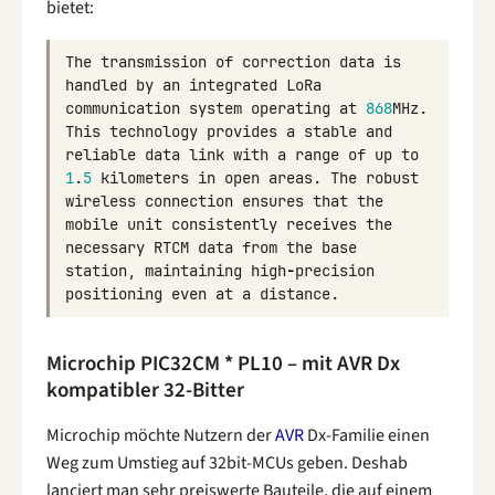
bietet:
The
transmission
of
correction
data
is
handled
by
an
integrated
LoRa
communication
system
operating
at
868
MHz
.
This
technology
provides
a
stable
and
reliable
data
link
with
a
range
of
up
to
1
.
5
kilometers
in
open
areas
.
The
robust
wireless
connection
ensures
that
the
mobile
unit
consistently
receives
the
necessary
RTCM
data
from
the
base
station
,
maintaining
high
-
precision
positioning
even
at
a
distance
.
Microchip PIC32CM * PL10 – mit AVR Dx
kompatibler 32-Bitter
Microchip möchte Nutzern der
AVR
Dx-Familie einen
Weg zum Umstieg auf 32bit-MCUs geben. Deshab
lanciert man sehr preiswerte Bauteile, die auf einem