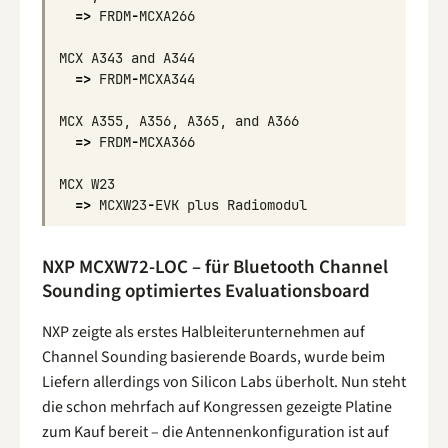
=>
FRDM
-
MCXA266
MCX
A343
and
A344
=>
FRDM
-
MCXA344
MCX
A355
,
A356
,
A365
,
and
A366
=>
FRDM
-
MCXA366
MCX
W23
=>
MCXW23
-
EVK
plus
Radiomodul
NXP MCXW72-LOC – für Bluetooth Channel
Sounding optimiertes Evaluationsboard
NXP zeigte als erstes Halbleiterunternehmen auf
Channel Sounding basierende Boards, wurde beim
Liefern allerdings von Silicon Labs überholt. Nun steht
die schon mehrfach auf Kongressen gezeigte Platine
zum Kauf bereit – die Antennenkonfiguration ist auf