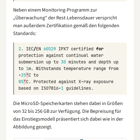
Neben einem Monitoring-Programm zur
„Überwachung“ der Rest-Lebensdauer verspricht
man außerdem Zertifikation gemäß den folgenden
Standards:
2
.
IEC
/
EN
60529
IPX7
certified
for
protection
against
continual
water
submersion
up
to
30
minutes
and
depth
up
to
1
m
.
Withstands
temperature
range
from
-
25
°
C
to
85
°
C
.
Protected
against
X
-
ray
exposure
based
on
ISO7816
-
1
guidelines
.
Die MicroSD-Speicherkarten stehen dabei in Größen
von 32 bis 256 GB zur Verfügung. Die Bepreisung für
das Einstiegsmodell präsentiert sich dabei wie in der
Abbildung gezeigt.