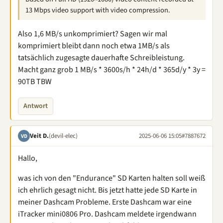
13 Mbps video support with video compression.
Also 1,6 MB/s unkomprimiert? Sagen wir mal
komprimiert bleibt dann noch etwa 1MB/s als
tatsächlich zugesagte dauerhafte Schreibleistung.
Macht ganz grob 1 MB/s * 3600s/h * 24h/d * 365d/y * 3y =
90TB TBW
Antwort
Veit D.
(devil-elec)
2025-06-06 15:05
#7887672
VD
Hallo,
was ich von den "Endurance" SD Karten halten soll weiß
ich ehrlich gesagt nicht. Bis jetzt hatte jede SD Karte in
meiner Dashcam Probleme. Erste Dashcam war eine
iTracker mini0806 Pro. Dashcam meldete irgendwann