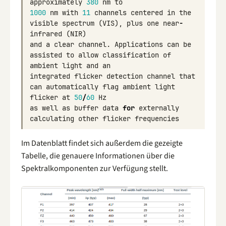
approximately
380
nm
to
1000
nm
with
11
channels
centered
in
the
visible
spectrum
(
VIS
),
plus
one
near
-
infrared
(
NIR
)
and
a
clear
channel
.
Applications
can
be
assisted
to
allow
classification
of
ambient
light
and
an
integrated
flicker
detection
channel
that
can
automatically
flag
ambient
light
flicker
at
50
/
60
Hz
as
well
as
buffer
data
for
externally
calculating
other
flicker
frequencies
Im Datenblatt findet sich außerdem die gezeigte
Tabelle, die genauere Informationen über die
Spektralkomponenten zur Verfügung stellt.