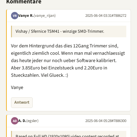
Kommentare
Vanye R.
(vanye_rijan)
2025-06-04 03:31
#7886272
VR
Vishay / Sfernice TSM41 - winzige SMD-Trimmer.
Vor dem Hintergrund das dies 12Gang Trimmer sind,
eigentlich ziemlich cool. Wenn man mal vernachlaessigt
das heute jeder nur noch ueber Software kalibriert.
Aber 3.85Euro bei Einzelstueck und 2.20Euro in
Stueckzahlen. Viel Glueck. :)
Vanye
Antwort
A. D.
(egsler)
2025-06-04 05:28
#7886300
AD
Based on Full HD (1920×1080) video content recorded at