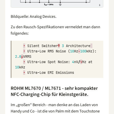
Bildquelle: Analog Devices.
Zu den Rausch-Spezifikationen vermeldet man dann
folgendes:
•
Silent
Switcher
®
3
Architecture
•
Ultra
-
Low
RMS
Noise
(
10
Hz
–
100
kHz
)
:
2
.
8
μ
VRMS
•
Ultra
-
Low
Spot
Noise
:
4
nV
/
√
Hz
at
10
kHz
•
Ultra
-
Low
EMI
Emissions
ROHM ML7670 / ML7671 - sehr kompakter
NFC-Charging-Chip für Kleinstgeräte.
Im „großen“ Bereich - man denke an das Laden von
Handy und Co - ist die von Palm mit dem Touchstone