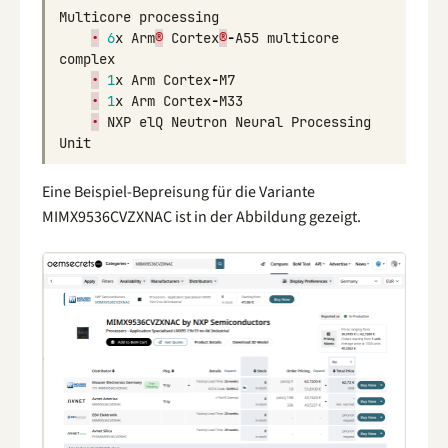
Multicore
processing
•
6
x
Arm
®
Cortex
®
-
A55
multicore
complex
•
1
x
Arm
Cortex
-
M7
•
1
x
Arm
Cortex
-
M33
•
NXP
elQ
Neutron
Neural
Processing
Unit
Eine Beispiel-Bepreisung für die Variante
MIMX9536CVZXNAC ist in der Abbildung gezeigt.