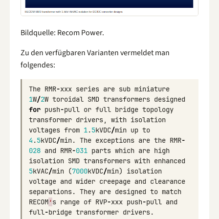
Bildquelle: Recom Power.
Zu den verfügbaren Varianten vermeldet man
folgendes:
The
RMR
-
xxx
series
are
sub
miniature
1
W
/
2
W
toroidal
SMD
transformers
designed
for
push
-
pull
or
full
bridge
topology
transformer
drivers
,
with
isolation
voltages
from
1
.
5
kVDC
/
min
up
to
4
.
5
kVDC
/
min
.
The
exceptions
are
the
RMR
-
02
8
and
RMR
-
031
parts
which
are
high
isolation
SMD
transformers
with
enhanced
5
kVAC
/
min
(
7000
kVDC
/
min
)
isolation
voltage
and
wider
creepage
and
clearance
separations
.
They
are
designed
to
match
RECOM
’
s
range
of
RVP
-
xxx
push
-
pull
and
full
-
bridge
transformer
drivers
.