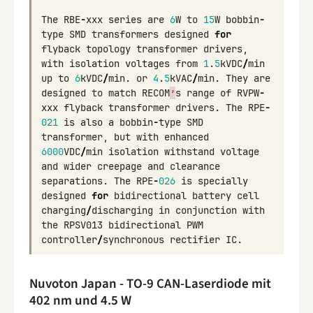
The
RBE
-
xxx
series
are
6
W
to
15
W
bobbin
-
type
SMD
transformers
designed
for
flyback
topology
transformer
drivers
,
with
isolation
voltages
from
1
.
5
kVDC
/
min
up
to
6
kVDC
/
min
.
or
4
.
5
kVAC
/
min
.
They
are
designed
to
match
RECOM
’
s
range
of
RVPW
-
xxx
flyback
transformer
drivers
.
The
RPE
-
021
is
also
a
bobbin
-
type
SMD
transformer
,
but
with
enhanced
6000
VDC
/
min
isolation
withstand
voltage
and
wider
creepage
and
clearance
separations
.
The
RPE
-
026
is
specially
designed
for
bidirectional
battery
cell
charging
/
discharging
in
conjunction
with
the
RPSV013
bidirectional
PWM
controller
/
synchronous
rectifier
IC
.
Nuvoton Japan - TO-9 CAN-Laserdiode mit
402 nm und 4.5 W