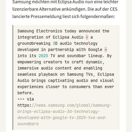
Samsung möchten mit Eclipsa Audio nun eine leichter
lizenzierbare Alternative ankündigen. Die auf der CES
lancierte Pressemeldung liest sich folgendermaßen:
Samsung
Electronics
today
announced
the
integration
of
Eclipsa
Audio
—
a
groundbreaking
3
D
audio
technology
developed
in
partnership
with
Google
—
into
its
2025
TV
and
soundbar
lineup
.
By
empowering
creators
to
craft
dynamic
,
immersive
audio
content
and
enabling
seamless
playback
on
Samsung
TVs
,
Eclipsa
Audio
brings
captivating
audio
and
visual
experiences
closer
to
consumers
than
ever
before
.
---
via
https
:
//news.samsung.com/global/samsung-
brings-eclipsa-audio-3d-technology-
developed-with-google-to-2025-tvs-and-
soundbars