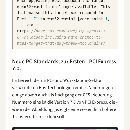
when
upgrading
Rust
because
the
target
wasm32
-
wasi
is
no
longer
available
.
This
is
because
this
target
was
renamed
in
Rust
1
.
71
to
was32
-
wasip1
[
zero
point
1
].
---
via
https
:
//devclass.com/2025/01/14/rust-1-
84-released-including-name-change-to-
wasi-target-that-may-break-toolchains/
Neue PC-Standards, zur Ersten - PCI Express
7.0.
Im Bereich der im PC- und Workstation-Sektor
verwendeten Bus-Technologien gibt es Neuerungen -
einige davon auch als Nachgang der CES. Neuerung
Nummero eins ist die Version 7.0 von PCI Express, die -
wie in der Abbildung gezeigt - eine wesentlich höhere
Transferrate erreichen soll.