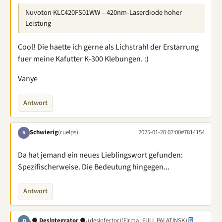
Nuvoton KLC420FS01WW – 420nm-Laserdiode hoher
Leistung
Cool! Die haette ich gerne als Lichstrahl der Erstarrung
fuer meine Kafutter K-300 Klebungen. :)
Vanye
Antwort
Schwierig
(ruelps)
2025-01-20 07:00
#7814154
S
Da hat jemand ein neues Lieblingswort gefunden:
Spezifischerweise. Die Bedeutung hingegen...
Antwort
.● Des|ntegrator ●.
(desinfector)
(Firma: FULL PALATINSK)
.D