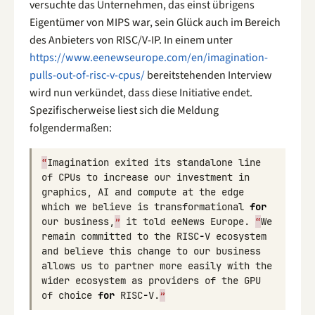
versuchte das Unternehmen, das einst übrigens
Eigentümer von MIPS war, sein Glück auch im Bereich
des Anbieters von RISC/V-IP. In einem unter
https://www.eenewseurope.com/en/imagination-
pulls-out-of-risc-v-cpus/
bereitstehenden Interview
wird nun verkündet, dass diese Initiative endet.
Spezifischerweise liest sich die Meldung
folgendermaßen:
“
Imagination
exited
its
standalone
line
of
CPUs
to
increase
our
investment
in
graphics
,
AI
and
compute
at
the
edge
which
we
believe
is
transformational
for
our
business
,
”
it
told
eeNews
Europe
.
“
We
remain
committed
to
the
RISC
-
V
ecosystem
and
believe
this
change
to
our
business
allows
us
to
partner
more
easily
with
the
wider
ecosystem
as
providers
of
the
GPU
of
choice
for
RISC
-
V
.
”