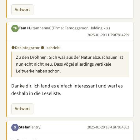
Antwort
Tam H.
(tamhanna)
(Firma: Tamoggemon Holding k.s.)
TH
2025-01-20 11:29
#7814299
●Des|ntegrator ●. schrieb:
Zu den Drohnen: Sich was aus der Natur abzuschauen ist
nun echt nicht neu. Dass Vögel allerdings vertikale
Leitwerke haben schon.
Danke dir. Ich fand es einfach interessant und warf es
deshalb in die Leseliste.
Antwort
Stefan
(entry)
2025-01-20 18:41
#7814562
S