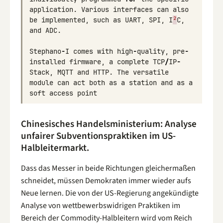
application
.
Various
interfaces
can
also
be
implemented
,
such
as
UART
,
SPI
,
I
²
C
,
and
ADC
.
Stephano
-
I
comes
with
high
-
quality
,
pre
-
installed
firmware
,
a
complete
TCP
/
IP
-
Stack
,
MQTT
and
HTTP
.
The
versatile
module
can
act
both
as
a
station
and
as
a
soft
access
point
Chinesisches Handelsministerium: Analyse
unfairer Subventionspraktiken im US-
Halbleitermarkt.
Dass das Messer in beide Richtungen gleichermaßen
schneidet, müssen Demokraten immer wieder aufs
Neue lernen. Die von der US-Regierung angekündigte
Analyse von wettbewerbswidrigen Praktiken im
Bereich der Commodity-Halbleitern wird vom Reich