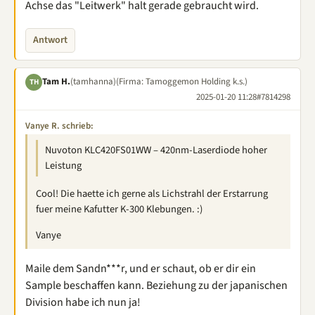
Achse das "Leitwerk" halt gerade gebraucht wird.
Antwort
Tam H.
(tamhanna)
(Firma: Tamoggemon Holding k.s.)
TH
2025-01-20 11:28
#7814298
Vanye R. schrieb:
Nuvoton KLC420FS01WW – 420nm-Laserdiode hoher
Leistung
Cool! Die haette ich gerne als Lichstrahl der Erstarrung
fuer meine Kafutter K-300 Klebungen. :)
Vanye
Maile dem Sandn***r, und er schaut, ob er dir ein
Sample beschaffen kann. Beziehung zu der japanischen
Division habe ich nun ja!