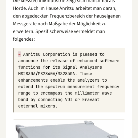
Die Messtechnikindustrie zeigt sich manchmal als
Horde. Auch im Hause Anritsu arbeitet man daran,
den abgedeckten Frequenzbereich der hauseigenen
Messgeräte nach Maßgabe der Möglichkeit zu
erweitern. Spezifischerweise vermeldet man
folgendes:
–
Anritsu
Corporation
is
pleased
to
announce
the
release
of
enhanced
software
functions
for
its
Signal
Analyzers
MS2830A
/
MS2840A
/
MS2850A
.
These
enhancements
enable
the
analyzers
to
extend
the
spectrum
measurement
frequency
range
to
encompass
the
millimeter
-
wave
band
by
connecting
VDI
or
Eravant
external
mixers
.