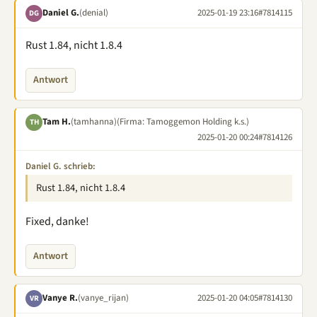
Daniel G.
(denial)
2025-01-19 23:16
#7814115
DG
Rust 1.84, nicht 1.8.4
Antwort
Tam H.
(tamhanna)
(Firma: Tamoggemon Holding k.s.)
TH
2025-01-20 00:24
#7814126
Daniel G. schrieb:
Rust 1.84, nicht 1.8.4
Fixed, danke!
Antwort
Vanye R.
(vanye_rijan)
2025-01-20 04:05
#7814130
VR