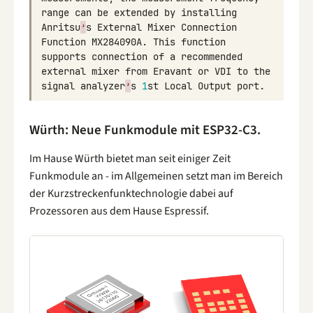
range
can
be
extended
by
installing
Anritsu
’
s
External
Mixer
Connection
Function
MX284090A
.
This
function
supports
connection
of
a
recommended
external
mixer
from
Eravant
or
VDI
to
the
signal
analyzer
’
s
1
st
Local
Output
port
.
Würth: Neue Funkmodule mit ESP32-C3.
Im Hause Würth bietet man seit einiger Zeit
Funkmodule an - im Allgemeinen setzt man im Bereich
der Kurzstreckenfunktechnologie dabei auf
Prozessoren aus dem Hause Espressif.