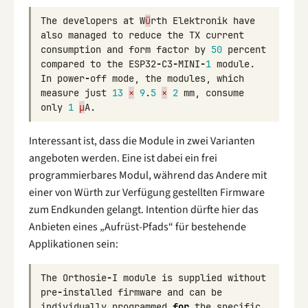
The
developers
at
W
ü
rth
Elektronik
have
also
managed
to
reduce
the
TX
current
consumption
and
form
factor
by
50
percent
compared
to
the
ESP32
-
C3
-
MINI
-
1
module
.
In
power
-
off
mode
,
the
modules
,
which
measure
just
13
×
9
.
5
×
2
mm
,
consume
only
1
µ
A
.
Interessant ist, dass die Module in zwei Varianten
angeboten werden. Eine ist dabei ein frei
programmierbares Modul, während das Andere mit
einer von Würth zur Verfügung gestellten Firmware
zum Endkunden gelangt. Intention dürfte hier das
Anbieten eines „Aufrüst-Pfads“ für bestehende
Applikationen sein:
The
Orthosie
-
I
module
is
supplied
without
pre
-
installed
firmware
and
can
be
individually
programmed
for
the
specific