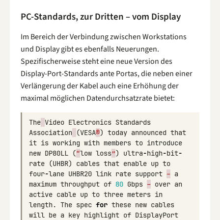
PC-Standards, zur Dritten – vom Display
Im Bereich der Verbindung zwischen Workstations
und Display gibt es ebenfalls Neuerungen.
Spezifischerweise steht eine neue Version des
Display-Port-Standards ante Portas, die neben einer
Verlängerung der Kabel auch eine Erhöhung der
maximal möglichen Datendurchsatzrate bietet:
The
Video
Electronics
Standards
Association
(
VESA
®
)
today
announced
that
it
is
working
with
members
to
introduce
new
DP80LL
(
“
low
loss
”
)
ultra
-
high
-
bit
-
rate
(
UHBR
)
cables
that
enable
up
to
four
-
lane
UHBR20
link
rate
support
–
a
maximum
throughput
of
80
Gbps
–
over
an
active
cable
up
to
three
meters
in
length
.
The
spec
for
these
new
cables
will
be
a
key
highlight
of
DisplayPort