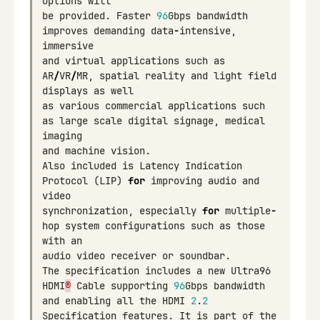
options
will
be
provided
.
Faster
96
Gbps
bandwidth
improves
demanding
data
-
intensive
,
immersive
and
virtual
applications
such
as
AR
/
VR
/
MR
,
spatial
reality
and
light
field
displays
as
well
as
various
commercial
applications
such
as
large
scale
digital
signage
,
medical
imaging
and
machine
vision
.
Also
included
is
Latency
Indication
Protocol
(
LIP
)
for
improving
audio
and
video
synchronization
,
especially
for
multiple
-
hop
system
configurations
such
as
those
with
an
audio
video
receiver
or
soundbar
.
The
specification
includes
a
new
Ultra96
HDMI
®
Cable
supporting
96
Gbps
bandwidth
and
enabling
all
the
HDMI
2
.
2
Specification
features
.
It
is
part
of
the