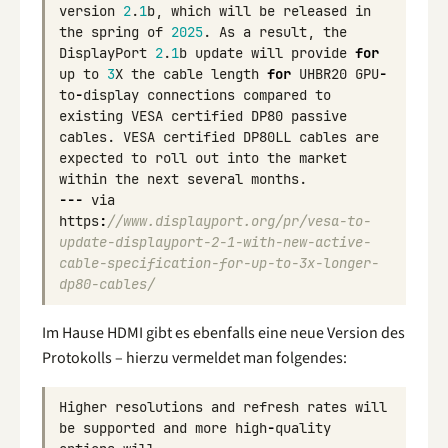
version
2
.
1
b
,
which
will
be
released
in
the
spring
of
2025
.
As
a
result
,
the
DisplayPort
2
.
1
b
update
will
provide
for
up
to
3
X
the
cable
length
for
UHBR20
GPU
-
to
-
display
connections
compared
to
existing
VESA
certified
DP80
passive
cables
.
VESA
certified
DP80LL
cables
are
expected
to
roll
out
into
the
market
within
the
next
several
months
.
---
via
https
:
//www.displayport.org/pr/vesa-to-
update-displayport-2-1-with-new-active-
cable-specification-for-up-to-3x-longer-
dp80-cables/
Im Hause HDMI gibt es ebenfalls eine neue Version des
Protokolls – hierzu vermeldet man folgendes:
Higher
resolutions
and
refresh
rates
will
be
supported
and
more
high
-
quality