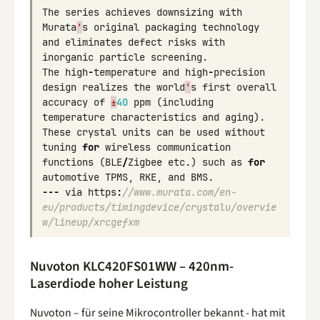
The
series
achieves
downsizing
with
Murata
'
s
original
packaging
technology
and
eliminates
defect
risks
with
inorganic
particle
screening
.
The
high
-
temperature
and
high
-
precision
design
realizes
the
world
'
s
first
overall
accuracy
of
±
40
ppm
(
including
temperature
characteristics
and
aging
).
These
crystal
units
can
be
used
without
tuning
for
wireless
communication
functions
(
BLE
/
Zigbee
etc
.)
such
as
for
automotive
TPMS
,
RKE
,
and
BMS
.
---
via
https
:
//www.murata.com/en-
eu/products/timingdevice/crystalu/overvie
w/lineup/xrcgefxm
Nuvoton KLC420FS01WW – 420nm-
Laserdiode hoher Leistung
Nuvoton – für seine Mikrocontroller bekannt - hat mit