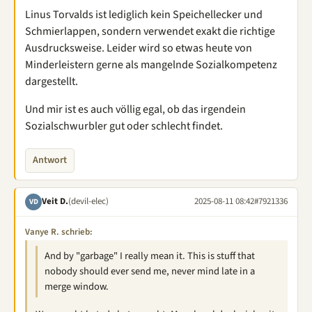
Linus Torvalds ist lediglich kein Speichellecker und
Schmierlappen, sondern verwendet exakt die richtige
Ausdrucksweise. Leider wird so etwas heute von
Minderleistern gerne als mangelnde Sozialkompetenz
dargestellt.
Und mir ist es auch völlig egal, ob das irgendein
Sozialschwurbler gut oder schlecht findet.
Antwort
Veit D.
(devil-elec)
2025-08-11 08:42
#7921336
VD
Vanye R. schrieb:
And by "garbage" I really mean it. This is stuff that
nobody should ever send me, never mind late in a
merge window.