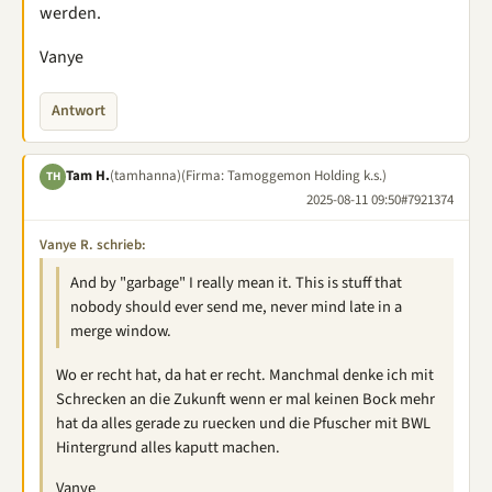
werden.
Vanye
Antwort
Tam H.
(tamhanna)
(Firma: Tamoggemon Holding k.s.)
TH
2025-08-11 09:50
#7921374
Vanye R. schrieb:
And by "garbage" I really mean it. This is stuff that
nobody should ever send me, never mind late in a
merge window.
Wo er recht hat, da hat er recht. Manchmal denke ich mit
Schrecken an die Zukunft wenn er mal keinen Bock mehr
hat da alles gerade zu ruecken und die Pfuscher mit BWL
Hintergrund alles kaputt machen.
Vanye