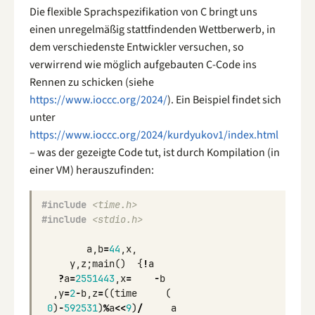
Die flexible Sprachspezifikation von C bringt uns
einen unregelmäßig stattfindenden Wettberwerb, in
dem verschiedenste Entwickler versuchen, so
verwirrend wie möglich aufgebauten C-Code ins
Rennen zu schicken (siehe
https://www.ioccc.org/2024/
). Ein Beispiel findet sich
unter
https://www.ioccc.org/2024/kurdyukov1/index.html
– was der gezeigte Code tut, ist durch Kompilation (in
einer VM) herauszufinden:
#include
<time.h>
#include
<stdio.h>
a
,
b
=
44
,
x
,
y
,
z
;
main
()
{
!
a
?
a
=
2551443
,
x
=
-
b
,
y
=
2
-
b
,
z
=
((
time
(
0
)
-
592531
)
%
a
<<
9
)
/
a