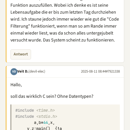
Funktion auszufüllen. Wobei ich denke es ist seine
Lebensaufgabe die er bis zum letzten Tag durchziehen
wird. Ich staune jedoch immer wieder wie gut die "Code
Filterung" funktioniert, wenn man so am Rande immer
einmal wieder liest, was da schon alles untergejubelt
versucht wurde. Das System scheint zu funktionieren.
Antwort
Veit D.
(devil-elec)
2025-08-11 08:44
#7921338
VD
Hallo,
soll das wirklich C sein? Ohne Datentypen?
#include
<time.h>
#include
<stdio.h>
a
,
b
=
44
,
x
,
y
,
z
;
main
()
{
!
a