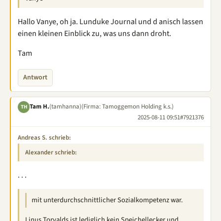
Hallo Vanye, oh ja. Lunduke Journal und d anisch lassen
einen kleinen Einblick zu, was uns dann droht.
Tam
Antwort
Tam H.
(tamhanna)
(Firma: Tamoggemon Holding k.s.)
TH
2025-08-11 09:51
#7921376
Andreas S. schrieb:
Alexander schrieb:
. . .
mit unterdurchschnittlicher Sozialkompetenz war.
Linus Torvalds ist lediglich kein Speichellecker und