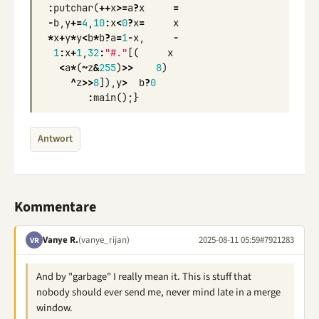
:
putchar
(
++
x
>=
a
?
x
=
-
b
,
y
+=
4
,
10
:
x
<
0
?
x
=
x
*
x
+
y
*
y
<
b
*
b
?
a
=
1
-
x
,
-
1
:
x
+
1
,
32
:
"#."
[(
x
<
a
*
(
~
z
&
255
)
>>
8
)
^
z
>>
8
]),
y
>
b
?
0
:
main
();}
Antwort
Kommentare
Vanye R.
(vanye_rijan)
2025-08-11 05:59
#7921283
VR
And by "garbage" I really mean it. This is stuff that
nobody should ever send me, never mind late in a merge
window.