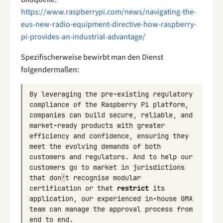
https://www.raspberrypi.com/news/navigating-the-
eus-new-radio-equipment-directive-how-raspberry-
pi-provides-an-industrial-advantage/
Spezifischerweise bewirbt man den Dienst
folgendermaßen:
By
leveraging
the
pre
-
existing
regulatory
compliance
of
the
Raspberry
Pi
platform
,
companies
can
build
secure
,
reliable
,
and
market
-
ready
products
with
greater
efficiency
and
confidence
,
ensuring
they
meet
the
evolving
demands
of
both
customers
and
regulators
.
And
to
help
our
customers
go
to
market
in
jurisdictions
that
don
’
t
recognise
modular
certification
or
that
restrict
its
application
,
our
experienced
in
-
house
GMA
team
can
manage
the
approval
process
from
end
to
end
.