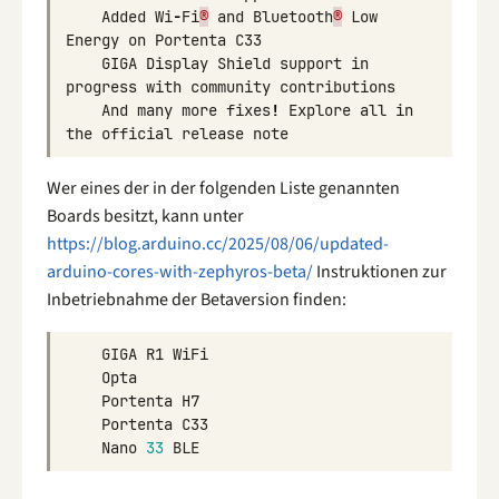
Added
Wi
-
Fi
®
and
Bluetooth
®
Low
Energy
on
Portenta
C33
GIGA
Display
Shield
support
in
progress
with
community
contributions
And
many
more
fixes
!
Explore
all
in
the
official
release
note
Wer eines der in der folgenden Liste genannten
Boards besitzt, kann unter
https://blog.arduino.cc/2025/08/06/updated-
arduino-cores-with-zephyros-beta/
Instruktionen zur
Inbetriebnahme der Betaversion finden:
GIGA
R1
WiFi
Opta
Portenta
H7
Portenta
C33
Nano
33
BLE