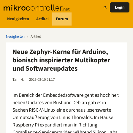
Login
Neuigkeiten
Artikel
Forum
Neuigkeiten
›
Artikel
Neue Zephyr-Kerne für Arduino,
bionisch inspirierter Multikopter
und Softwareupdates
Tam H.
2025-08-10 21:17
Im Bereich der Embeddedsoftware geht es hoch her:
neben Updates von Rust und Debian gab es in
Sachen RISC-V-Linux eine durchaus lesenswerte
Unmutsäußerung von Linus Thorvalds. Im Hause
Raspberry Pi expandiert man in Richtung
Compliance-Serviceprovider, während Silicon Labs