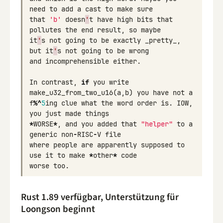
need
to
add
a
cast
to
make
sure
that
'b'
doesn
'
t
have
high
bits
that
pollutes
the
end
result
,
so
maybe
it
'
s
not
going
to
be
exactly
_pretty_
,
but
it
'
s
not
going
to
be
wrong
and
incomprehensible
either
.
In
contrast
,
if
you
write
make_u32_from_two_u16
(
a
,
b
)
you
have
not
a
f
%^
5
ing
clue
what
the
word
order
is
.
IOW
,
you
just
made
things
*
WORSE
*
,
and
you
added
that
"helper"
to
a
generic
non
-
RISC
-
V
file
where
people
are
apparently
supposed
to
use
it
to
make
*
other
*
code
worse
too
.
Rust 1.89 verfügbar, Unterstützung für
Loongson beginnt