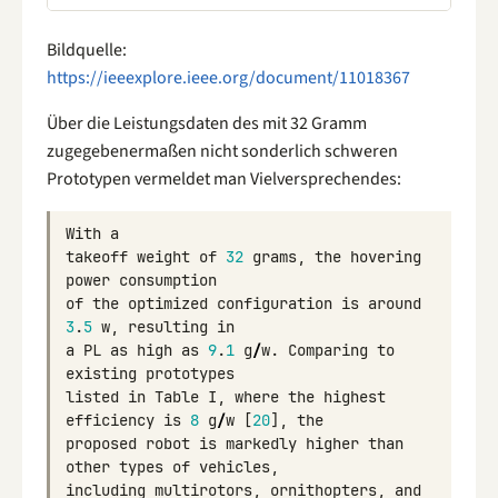
Bildquelle:
https://ieeexplore.ieee.org/document/11018367
Über die Leistungsdaten des mit 32 Gramm
zugegebenermaßen nicht sonderlich schweren
Prototypen vermeldet man Vielversprechendes:
With
a
takeoff
weight
of
32
grams
,
the
hovering
power
consumption
of
the
optimized
configuration
is
around
3
.
5
w
,
resulting
in
a
PL
as
high
as
9
.
1
g
/
w
.
Comparing
to
existing
prototypes
listed
in
Table
I
,
where
the
highest
efficiency
is
8
g
/
w
[
20
],
the
proposed
robot
is
markedly
higher
than
other
types
of
vehicles
,
including
multirotors
,
ornithopters
,
and