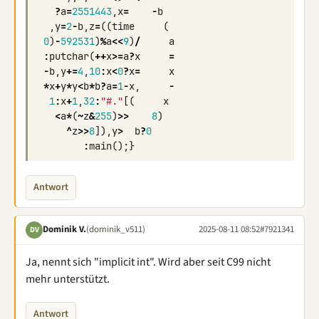
?
a
=
2551443
,
x
=
-
b
,
y
=
2
-
b
,
z
=
((
time
(
0
)
-
592531
)
%
a
<<
9
)
/
a
:
putchar
(
++
x
>=
a
?
x
=
-
b
,
y
+=
4
,
10
:
x
<
0
?
x
=
x
*
x
+
y
*
y
<
b
*
b
?
a
=
1
-
x
,
-
1
:
x
+
1
,
32
:
"#."
[(
x
<
a
*
(
~
z
&
255
)
>>
8
)
^
z
>>
8
]),
y
>
b
?
0
:
main
();}
Antwort
Dominik V.
(dominik_v511)
2025-08-11 08:52
#7921341
DV
Ja, nennt sich "implicit int". Wird aber seit C99 nicht
mehr unterstützt.
Antwort