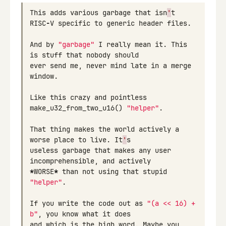
This
adds
various
garbage
that
isn
'
t
RISC
-
V
specific
to
generic
header
files
.
And
by
"garbage"
I
really
mean
it
.
This
is
stuff
that
nobody
should
ever
send
me
,
never
mind
late
in
a
merge
window
.
Like
this
crazy
and
pointless
make_u32_from_two_u16
()
"helper"
.
That
thing
makes
the
world
actively
a
worse
place
to
live
.
It
'
s
useless
garbage
that
makes
any
user
incomprehensible
,
and
actively
*
WORSE
*
than
not
using
that
stupid
"helper"
.
If
you
write
the
code
out
as
"(a << 16) + 
b"
,
you
know
what
it
does
and
which
is
the
high
word
.
Maybe
you