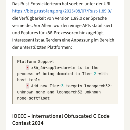
Das Rust-Entwicklerteam hat soeben unter der URL
https://blog.rust-lang.org/2025/08/07/Rust-1.89.0/
die Verfügbarkeit von Version 1.89.0 der Sprache
vermeldet. Vor Allem wurden einige APIs stabilisiert
und Features für x86-Prozessoren hinzugefügt.
Interessant ist außerdem eine Anpassung im Bereich
der unterstützten Plattformen:
Platform
Support
•
x86_64
-
apple
-
darwin
is
in
the
process
of
being
demoted
to
Tier
2
with
host
tools
•
Add
new
Tier
-
3
targets
loongarch32
-
unknown
-
none
and
loongarch32
-
unknown
-
none
-
softfloat
IOCCC – International Obfuscated C Code
Contest 2024