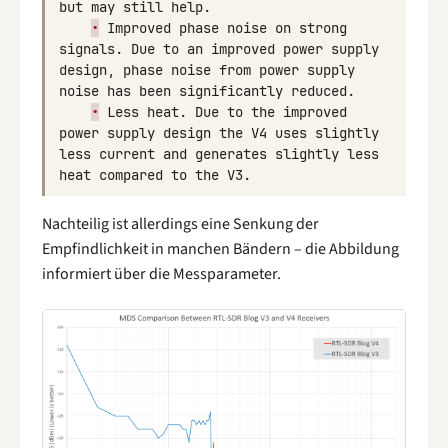
but
may
still
help
.
•
Improved
phase
noise
on
strong
signals
.
Due
to
an
improved
power
supply
design
,
phase
noise
from
power
supply
noise
has
been
significantly
reduced
.
•
Less
heat
.
Due
to
the
improved
power
supply
design
the
V4
uses
slightly
less
current
and
generates
slightly
less
heat
compared
to
the
V3
.
Nachteilig ist allerdings eine Senkung der
Empfindlichkeit in manchen Bändern – die Abbildung
informiert über die Messparameter.