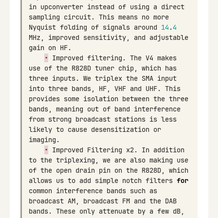
in
upconverter
instead
of
using
a
direct
sampling
circuit
.
This
means
no
more
Nyquist
folding
of
signals
around
14
.
4
MHz
,
improved
sensitivity
,
and
adjustable
gain
on
HF
.
•
Improved
filtering
.
The
V4
makes
use
of
the
R828D
tuner
chip
,
which
has
three
inputs
.
We
triplex
the
SMA
input
into
three
bands
,
HF
,
VHF
and
UHF
.
This
provides
some
isolation
between
the
three
bands
,
meaning
out
of
band
interference
from
strong
broadcast
stations
is
less
likely
to
cause
desensitization
or
imaging
.
•
Improved
Filtering
x2
.
In
addition
to
the
triplexing
,
we
are
also
making
use
of
the
open
drain
pin
on
the
R828D
,
which
allows
us
to
add
simple
notch
filters
for
common
interference
bands
such
as
broadcast
AM
,
broadcast
FM
and
the
DAB
bands
.
These
only
attenuate
by
a
few
dB
,