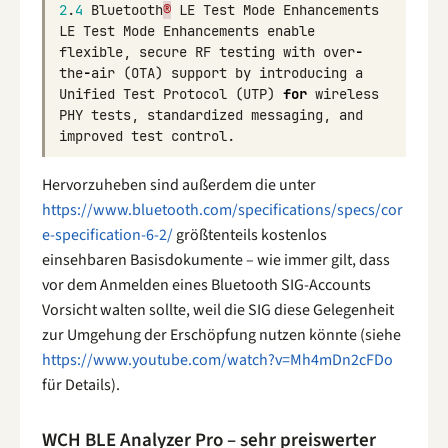
2
.
4
Bluetooth
®
LE
Test
Mode
Enhancements
LE
Test
Mode
Enhancements
enable
flexible
,
secure
RF
testing
with
over
-
the
-
air
(
OTA
)
support
by
introducing
a
Unified
Test
Protocol
(
UTP
)
for
wireless
PHY
tests
,
standardized
messaging
,
and
improved
test
control
.
Hervorzuheben sind außerdem die unter
https://www.bluetooth.com/specifications/specs/cor
e-specification-6-2/
größtenteils kostenlos
einsehbaren Basisdokumente – wie immer gilt, dass
vor dem Anmelden eines Bluetooth SIG-Accounts
Vorsicht walten sollte, weil die SIG diese Gelegenheit
zur Umgehung der Erschöpfung nutzen könnte (siehe
https://www.youtube.com/watch?v=Mh4mDn2cFDo
für Details).
WCH BLE Analyzer Pro – sehr preiswerter