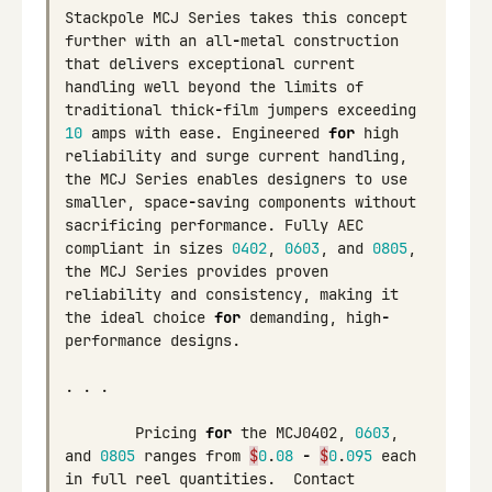
Stackpole
MCJ
Series
takes
this
concept
further
with
an
all
-
metal
construction
that
delivers
exceptional
current
handling
well
beyond
the
limits
of
traditional
thick
-
film
jumpers
exceeding
10
amps
with
ease
.
Engineered
for
high
reliability
and
surge
current
handling
,
the
MCJ
Series
enables
designers
to
use
smaller
,
space
-
saving
components
without
sacrificing
performance
.
Fully
AEC
compliant
in
sizes
0402
,
0603
,
and
0805
,
the
MCJ
Series
provides
proven
reliability
and
consistency
,
making
it
the
ideal
choice
for
demanding
,
high
-
performance
designs
.
.
.
.
Pricing
for
the
MCJ0402
,
0603
,
and
0805
ranges
from
$
0
.
08
-
$
0
.
095
each
in
full
reel
quantities
.
Contact