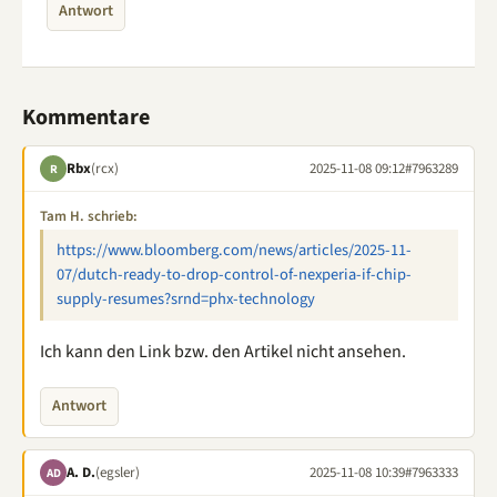
Antwort
Kommentare
Rbx
(rcx)
2025-11-08 09:12
#7963289
R
Tam H. schrieb:
https://www.bloomberg.com/news/articles/2025-11-
07/dutch-ready-to-drop-control-of-nexperia-if-chip-
supply-resumes?srnd=phx-technology
Ich kann den Link bzw. den Artikel nicht ansehen.
Antwort
A. D.
(egsler)
2025-11-08 10:39
#7963333
AD