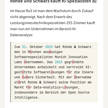
Rohde und Schwarz kauft KI-Spezialisten zu
Im Hause RuS ist man dem Wachstum durch Zukauf
nicht abgeneigt. Nach dem Erwerb des
Leistungsmesstechnikspezialisten ZES Zimmer kauft
man nun ein Unternehmen im Bereich KI-
Datenanalyse:
Zum
31
.
Oktober
2025
hat
Rohde
&
Schwarz
den
in
M
ü
nchen
ans
ä
ssigen
Softwarespezialisten
Munich
Innovation
Labs
ü
bernommen
.
Das
2015
gegr
ü
ndete
Unternehmen
entwickelt
und
vertreibt
KI
-
gest
ü
tzte
Softwarel
ö
sungen
f
ü
r
die
Innere
und
Ä
u
ß
ere
Sicherheit
.
Mit
der
Ü
bernahme
st
ä
rkt
Rohde
&
Schwarz
seine
Position
am
Markt
f
ü
r
Data
-
Analytics
-
L
ö
sungen
,
insbesondere
im
Bereich
der
Open
Source
Intelligence
.