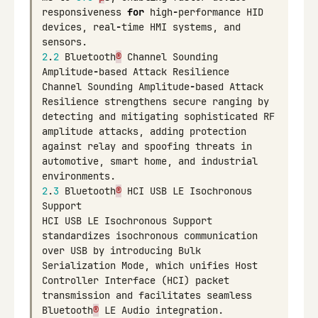
responsiveness
for
high
-
performance
HID
devices
,
real
-
time
HMI
systems
,
and
sensors
.
2
.
2
Bluetooth
®
Channel
Sounding
Amplitude
-
based
Attack
Resilience
Channel
Sounding
Amplitude
-
based
Attack
Resilience
strengthens
secure
ranging
by
detecting
and
mitigating
sophisticated
RF
amplitude
attacks
,
adding
protection
against
relay
and
spoofing
threats
in
automotive
,
smart
home
,
and
industrial
environments
.
2
.
3
Bluetooth
®
HCI
USB
LE
Isochronous
Support
HCI
USB
LE
Isochronous
Support
standardizes
isochronous
communication
over
USB
by
introducing
Bulk
Serialization
Mode
,
which
unifies
Host
Controller
Interface
(
HCI
)
packet
transmission
and
facilitates
seamless
Bluetooth
®
LE
Audio
integration
.