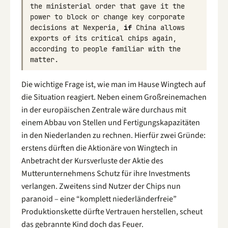
the
ministerial
order
that
gave
it
the
power
to
block
or
change
key
corporate
decisions
at
Nexperia
,
if
China
allows
exports
of
its
critical
chips
again
,
according
to
people
familiar
with
the
matter
.
Die wichtige Frage ist, wie man im Hause Wingtech auf
die Situation reagiert. Neben einem Großreinemachen
in der europäischen Zentrale wäre durchaus mit
einem Abbau von Stellen und Fertigungskapazitäten
in den Niederlanden zu rechnen. Hierfür zwei Gründe:
erstens dürften die Aktionäre von Wingtech in
Anbetracht der Kursverluste der Aktie des
Mutterunternehmens Schutz für ihre Investments
verlangen. Zweitens sind Nutzer der Chips nun
paranoid – eine “komplett niederländerfreie”
Produktionskette dürfte Vertrauen herstellen, scheut
das gebrannte Kind doch das Feuer.