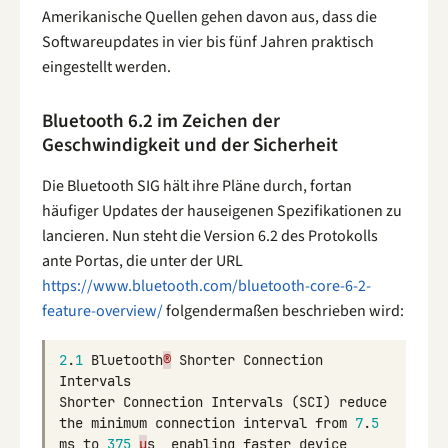
Amerikanische Quellen gehen davon aus, dass die
Softwareupdates in vier bis fünf Jahren praktisch
eingestellt werden.
Bluetooth 6.2 im Zeichen der
Geschwindigkeit und der Sicherheit
Die Bluetooth SIG hält ihre Pläne durch, fortan
häufiger Updates der hauseigenen Spezifikationen zu
lancieren. Nun steht die Version 6.2 des Protokolls
ante Portas, die unter der URL
https://www.bluetooth.com/bluetooth-core-6-2-
feature-overview/
folgendermaßen beschrieben wird:
2
.
1
Bluetooth
®
Shorter
Connection
Intervals
Shorter
Connection
Intervals
(
SCI
)
reduce
the
minimum
connection
interval
from
7
.
5
ms
to
375
µ
s
,
enabling
faster
device