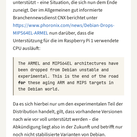
unterstützt – eine Situation, die sich nun dem Ende
zuneigt. Der im Allgemeinen gut informierte
Branchennewsdienst CNX berichtet unter
https://www.phoronix.com/news/Debian-Drops-
MIPS64EL-ARMEL
nun darüber, dass die
Unterstützung für die im Raspberry Pi 1 verwendete
CPU ausläuft:
The
ARMEL
and
MIPS64EL
architectures
have
been
dropped
from
Debian
unstable
and
experimental
.
This
is
the
end
of
the
road
for
these
aging
ARM
and
MIPS
targets
in
the
Debian
world
.
Da es sich hierbei nur um den experimentalen Teil der
Distribution handelt, gilt, dass vorhandene Versionen
nach wie vor voll unterstützt werden – die
Abkündigung liegt also in der Zukunft und betrifft nur
noch nicht stabilisierte Varianten von Debian.