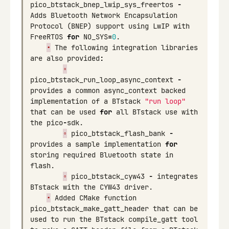
pico_btstack_bnep_lwip_sys_freertos
-
Adds
Bluetooth
Network
Encapsulation
Protocol
(
BNEP
)
support
using
LwIP
with
FreeRTOS
for
NO_SYS
=
0
.
•
The
following
integration
libraries
are
also
provided
:
◦
pico_btstack_run_loop_async_context
-
provides
a
common
async_context
backed
implementation
of
a
BTstack
"run loop"
that
can
be
used
for
all
BTstack
use
with
the
pico
-
sdk
.
◦
pico_btstack_flash_bank
-
provides
a
sample
implementation
for
storing
required
Bluetooth
state
in
flash
.
◦
pico_btstack_cyw43
-
integrates
BTstack
with
the
CYW43
driver
.
•
Added
CMake
function
pico_btstack_make_gatt_header
that
can
be
used
to
run
the
BTstack
compile_gatt
tool