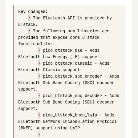
Key
changes
:
•
The
Bluetooth
API
is
provided
by
BTstack
.
•
The
following
new
libraries
are
provided
that
expose
core
BTstack
functionality
:
◦
pico_btstack_ble
-
Adds
Bluetooth
Low
Energy
(
LE
)
support
.
◦
pico_btstack_classic
-
Adds
Bluetooth
Classic
support
.
◦
pico_btstack_sbc_encoder
-
Adds
Bluetooth
Sub
Band
Coding
(
SBC
)
encoder
support
.
◦
pico_btstack_sbc_decoder
-
Adds
Bluetooth
Sub
Band
Coding
(
SBC
)
decoder
support
.
◦
pico_btstack_bnep_lwip
-
Adds
Bluetooth
Network
Encapsulation
Protocol
(
BNEP
)
support
using
LwIP
.
◦