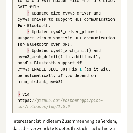
to
make
a
GATT
header
file
from
a
BTstack
GATT
file
.
•
Updated
pico_cyw43_driver
and
cyw43_driver
to
support
HCI
communication
for
Bluetooth
.
•
Updated
cyw43_driver_picow
to
support
Pico
W
specific
HCI
communication
for
Bluetooth
over
SPI
.
•
Updated
cyw43_arch_init
()
and
cyw43_arch_deinit
()
to
additionally
handle
Bluetooth
support
if
CYW43_ENABLE_BLUETOOTH
is
1
(
as
it
will
be
automatically
if
you
depend
on
pico_btstack_cyw43
).
→
via
https
:
//github.com/raspberrypi/pico-
sdk/releases/tag/1.5.0
Interessant ist in diesem Zusammenhang außerdem,
dass der verwendete Bluetooth-Stack - siehe hierzu