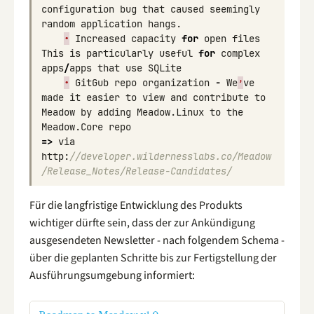
configuration
bug
that
caused
seemingly
random
application
hangs
.
•
Increased
capacity
for
open
files
This
is
particularly
useful
for
complex
apps
/
apps
that
use
SQLite
•
GitGub
repo
organization
-
We
’
ve
made
it
easier
to
view
and
contribute
to
Meadow
by
adding
Meadow
.
Linux
to
the
Meadow
.
Core
repo
=>
via
http
:
//developer.wildernesslabs.co/Meadow
/Release_Notes/Release-Candidates/
Für die langfristige Entwicklung des Produkts
wichtiger dürfte sein, dass der zur Ankündigung
ausgesendeten Newsletter - nach folgendem Schema -
über die geplanten Schritte bis zur Fertigstellung der
Ausführungsumgebung informiert: