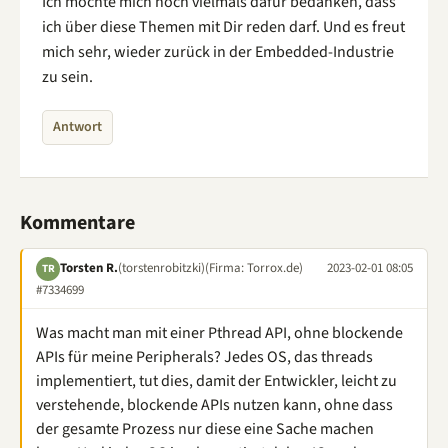
Ich möchte mich noch vielmals dafür bedanken, dass
ich über diese Themen mit Dir reden darf. Und es freut
mich sehr, wieder zurück in der Embedded-Industrie
zu sein.
Antwort
Kommentare
Torsten R.
(torstenrobitzki)
(Firma: Torrox.de)
2023-02-01 08:05
TR
#7334699
Was macht man mit einer Pthread API, ohne blockende
APIs für meine Peripherals? Jedes OS, das threads
implementiert, tut dies, damit der Entwickler, leicht zu
verstehende, blockende APIs nutzen kann, ohne dass
der gesamte Prozess nur diese eine Sache machen