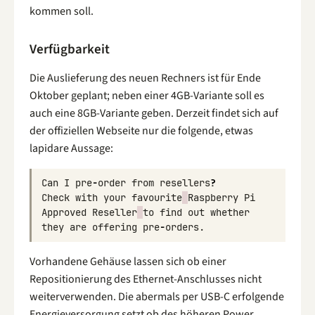
kommen soll.
Verfügbarkeit
Die Auslieferung des neuen Rechners ist für Ende
Oktober geplant; neben einer 4GB-Variante soll es
auch eine 8GB-Variante geben. Derzeit findet sich auf
der offiziellen Webseite nur die folgende, etwas
lapidare Aussage:
Can
I
pre
-
order
from
resellers
?
Check
with
your
favourite
Raspberry
Pi
Approved
Reseller
to
find
out
whether
they
are
offering
pre
-
orders
.
Vorhandene Gehäuse lassen sich ob einer
Repositionierung des Ethernet-Anschlusses nicht
weiterverwenden. Die abermals per USB-C erfolgende
Energieversorgung setzt ob des höheren Power