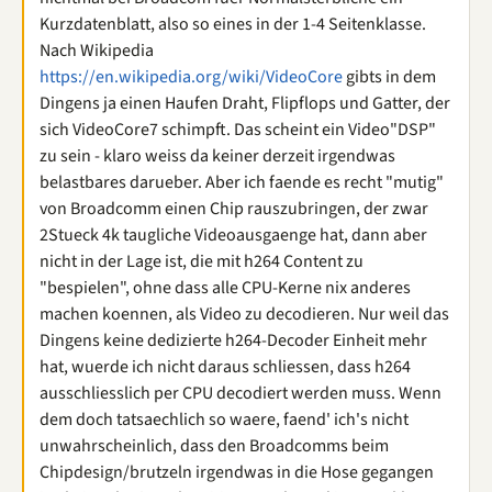
Kurzdatenblatt, also so eines in der 1-4 Seitenklasse.
Nach Wikipedia
https://en.wikipedia.org/wiki/VideoCore
gibts in dem
Dingens ja einen Haufen Draht, Flipflops und Gatter, der
sich VideoCore7 schimpft. Das scheint ein Video"DSP"
zu sein - klaro weiss da keiner derzeit irgendwas
belastbares darueber. Aber ich faende es recht "mutig"
von Broadcomm einen Chip rauszubringen, der zwar
2Stueck 4k taugliche Videoausgaenge hat, dann aber
nicht in der Lage ist, die mit h264 Content zu
"bespielen", ohne dass alle CPU-Kerne nix anderes
machen koennen, als Video zu decodieren. Nur weil das
Dingens keine dedizierte h264-Decoder Einheit mehr
hat, wuerde ich nicht daraus schliessen, dass h264
ausschliesslich per CPU decodiert werden muss. Wenn
dem doch tatsaechlich so waere, faend' ich's nicht
unwahrscheinlich, dass den Broadcomms beim
Chipdesign/brutzeln irgendwas in die Hose gegangen