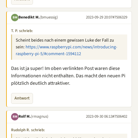
Benedikt M.
(bmuessig)
2023-09-29 20:07
#7506329
BM
T. P. schrieb:
Scheint beides nach einem gewissen Luke der Fall zu
sein:
https://www.raspberrypi.com/news/introducing-
raspberry-pi-5/#comment-1594112
Das ist ja super! Im oben verlinkten Post waren diese
Informationen nicht enthalten. Das macht den neuen Pi
plötzlich deutlich attraktiver.
Antwort
Rolf M.
(rmagnus)
2023-09-30 06:13
#7506402
RM
Rudolph R. schrieb: