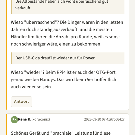
Die Altbestände haben sich wohl überraschend gut
verkauft.
Wieso "überraschend"? Die Dinger waren in den letzten
Jahren doch ständig ausverkauft, und die meisten
Händler limitieren die Anzahl pro Kunde, weil es sonst
noch schwieriger wäre, einen zu bekommen.
Der USB-C da drauf ist wieder nur für Power.
Wieso "wieder"? Beim RPi4 ist er auch der OTG-Port,
genau wie bei Handys. Das wird beim 5er hoffentlich
auch wieder so sein.
Antwort
Rene K.
(xdraconix)
2023-09-30 07:41
#7506427
RK
Schönes Gerät und "brachiale" Leistung für diese