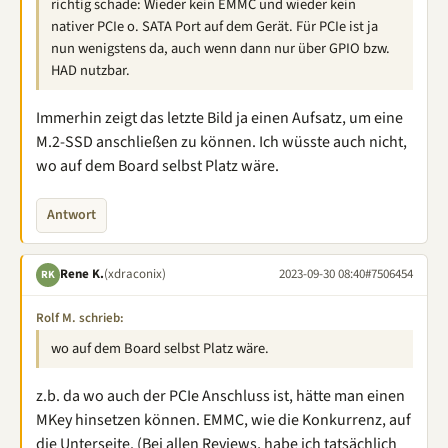
richtig schade: Wieder kein EMMC und wieder kein
nativer PCIe o. SATA Port auf dem Gerät. Für PCIe ist ja
nun wenigstens da, auch wenn dann nur über GPIO bzw.
HAD nutzbar.
Immerhin zeigt das letzte Bild ja einen Aufsatz, um eine
M.2-SSD anschließen zu können. Ich wüsste auch nicht,
wo auf dem Board selbst Platz wäre.
Antwort
Rene K.
(xdraconix)
2023-09-30 08:40
#7506454
RK
Rolf M. schrieb:
wo auf dem Board selbst Platz wäre.
z.b. da wo auch der PCIe Anschluss ist, hätte man einen
MKey hinsetzen können. EMMC, wie die Konkurrenz, auf
die Unterseite. (Bei allen Reviews, habe ich tatsächlich