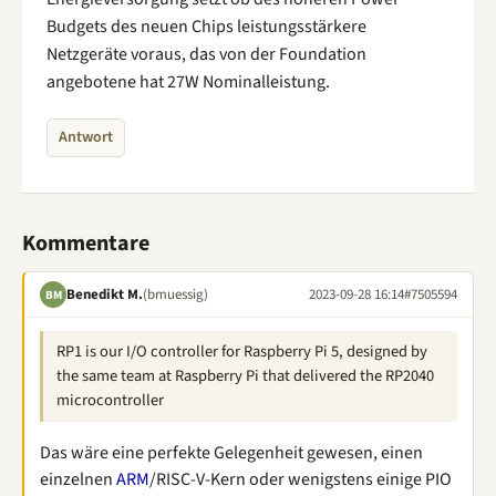
Budgets des neuen Chips leistungsstärkere
Netzgeräte voraus, das von der Foundation
angebotene hat 27W Nominalleistung.
Antwort
Kommentare
Benedikt M.
(bmuessig)
2023-09-28 16:14
#7505594
BM
RP1 is our I/O controller for Raspberry Pi 5, designed by
the same team at Raspberry Pi that delivered the RP2040
microcontroller
Das wäre eine perfekte Gelegenheit gewesen, einen
einzelnen
ARM
/RISC-V-Kern oder wenigstens einige PIO