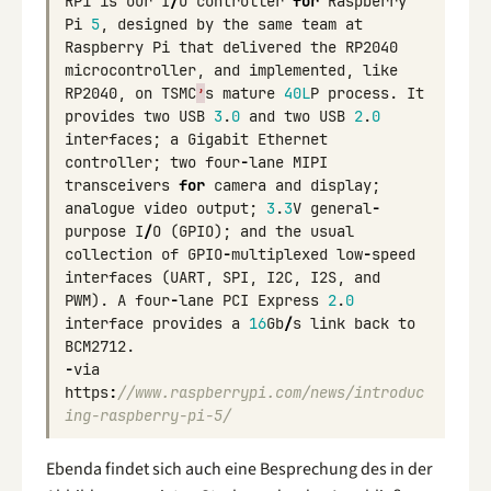
RP1
is
our
I
/
O
controller
for
Raspberry
Pi
5
,
designed
by
the
same
team
at
Raspberry
Pi
that
delivered
the
RP2040
microcontroller
,
and
implemented
,
like
RP2040
,
on
TSMC
’
s
mature
40L
P
process
.
It
provides
two
USB
3
.
0
and
two
USB
2
.
0
interfaces
;
a
Gigabit
Ethernet
controller
;
two
four
-
lane
MIPI
transceivers
for
camera
and
display
;
analogue
video
output
;
3
.
3
V
general
-
purpose
I
/
O
(
GPIO
);
and
the
usual
collection
of
GPIO
-
multiplexed
low
-
speed
interfaces
(
UART
,
SPI
,
I2C
,
I2S
,
and
PWM
).
A
four
-
lane
PCI
Express
2
.
0
interface
provides
a
16
Gb
/
s
link
back
to
BCM2712
.
-
via
https
:
//www.raspberrypi.com/news/introduc
ing-raspberry-pi-5/
Ebenda findet sich auch eine Besprechung des in der