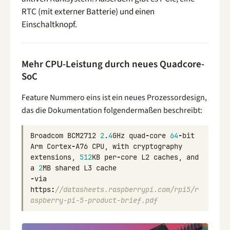
RTC (mit externer Batterie) und einen
Einschaltknopf.
Mehr CPU-Leistung durch neues Quadcore-
SoC
Feature Nummero eins ist ein neues Prozessordesign,
das die Dokumentation folgendermaßen beschreibt:
Broadcom
BCM2712
2
.
4
GHz
quad
-
core
64
-
bit
Arm
Cortex
-
A76
CPU
,
with
cryptography
extensions
,
512
KB
per
-
core
L2
caches
,
and
a
2
MB
shared
L3
cache
-
via
https
:
//datasheets.raspberrypi.com/rpi5/r
aspberry-pi-5-product-brief.pdf