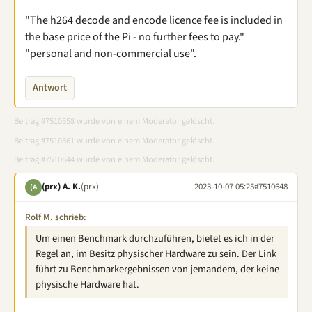
"The h264 decode and encode licence fee is included in
the base price of the Pi - no further fees to pay."
"personal and non-commercial use".
Antwort
Beitrag #7510558 wurde von einem Moderator gelöscht.
Beitrag #7510561 wurde von einem Moderator gelöscht.
Beitrag #7510644 wurde von einem Moderator gelöscht.
(prx) A. K.
(prx)
2023-10-07 05:25
#7510648
(A
Rolf M. schrieb:
Um einen Benchmark durchzuführen, bietet es ich in der
Regel an, im Besitz physischer Hardware zu sein. Der Link
führt zu Benchmarkergebnissen von jemandem, der keine
physische Hardware hat.