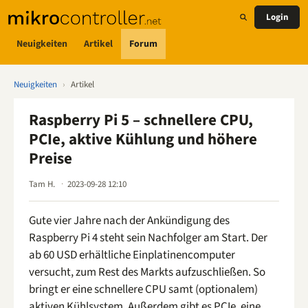
Login
Neuigkeiten
Artikel
Forum
Neuigkeiten
›
Artikel
Raspberry Pi 5 – schnellere CPU,
PCIe, aktive Kühlung und höhere
Preise
Tam H.
2023-09-28 12:10
Gute vier Jahre nach der Ankündigung des
Raspberry Pi 4 steht sein Nachfolger am Start. Der
ab 60 USD erhältliche Einplatinencomputer
versucht, zum Rest des Markts aufzuschließen. So
bringt er eine schnellere CPU samt (optionalem)
aktiven Kühlsystem. Außerdem gibt es PCIe, eine