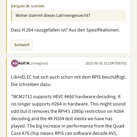
Dergute W. schrieb:
Woher stammt dieses Latrinengeruecht?
Dass H.264 rausgefallen ist? Aus den Spezifikationen.
Antwort
Rolf M.
(rmagnus)
2023-09-30 15:15
#7506703
RM
LibreELEC hat sich auch schon mit dem RPI5 beschäftigt.
Die schreiben dazu:
"BCM2712 supports HEVC 4K60 hardware decoding. It
no longer supports H264 in hardware. This might sound
odd but it removes the RPi4’s 1080p restriction on H264
decoding and the 4K H264 test media we have has
played. The big increase in performance from the Quad-
Core A76 chip means RPi5 can software decode AV1,