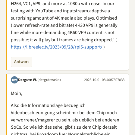
H264, VC1, VP9, and more at 1080p with ease. In our
testing with YouTube and inputstream.adaptive a
surprising amount of 4K media also plays. Optimised
(lower refresh-rate and bitrate) 4K30 VP9 is generally
fine while more demanding 4K60 VP9 content is not
possible; it will play but frames are being dropped." (
https://libreelec.tv/2023/09/28/rpi5-support/
)
Antwort
Dergute W.
(derguteweka)
2023-10-01 08:40
#7507033
DW
Moin,
Also die Informationslage bezueglich
Videobeschleunigung scheint mir bei dem Chip noch
verworrener/magerer zu sein, als ueblich bei anderen
SoCs. So wie ich das sehe, gibt's zu dem Chip derzeit
nichtmal bei Broadcom fuer Normalsterbliche ein