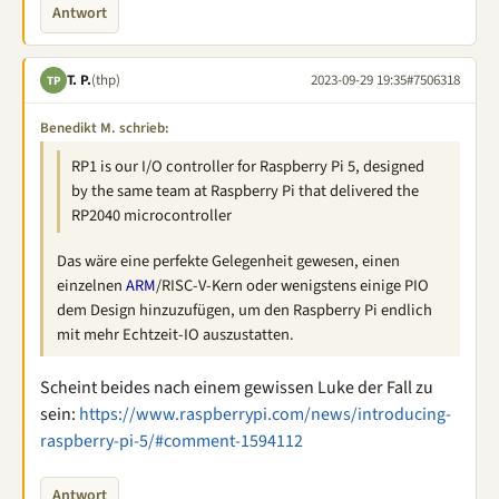
Antwort
T. P.
(thp)
2023-09-29 19:35
#7506318
TP
Benedikt M. schrieb:
RP1 is our I/O controller for Raspberry Pi 5, designed
by the same team at Raspberry Pi that delivered the
RP2040 microcontroller
Das wäre eine perfekte Gelegenheit gewesen, einen
einzelnen
ARM
/RISC-V-Kern oder wenigstens einige PIO
dem Design hinzuzufügen, um den Raspberry Pi endlich
mit mehr Echtzeit-IO auszustatten.
Scheint beides nach einem gewissen Luke der Fall zu
sein:
https://www.raspberrypi.com/news/introducing-
raspberry-pi-5/#comment-1594112
Antwort