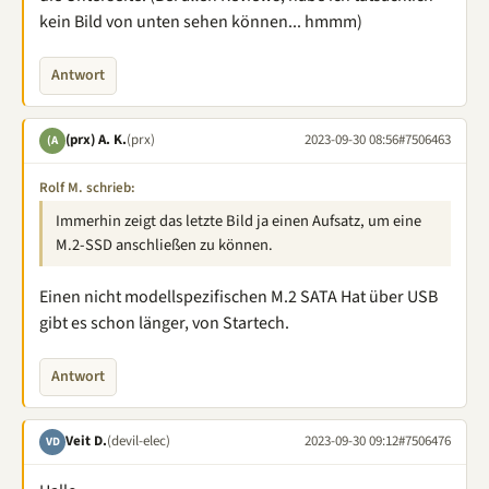
kein Bild von unten sehen können... hmmm)
Antwort
(prx) A. K.
(prx)
2023-09-30 08:56
#7506463
(A
Rolf M. schrieb:
Immerhin zeigt das letzte Bild ja einen Aufsatz, um eine
M.2-SSD anschließen zu können.
Einen nicht modellspezifischen M.2 SATA Hat über USB
gibt es schon länger, von Startech.
Antwort
Veit D.
(devil-elec)
2023-09-30 09:12
#7506476
VD