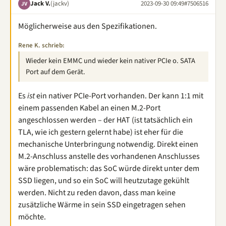
Jack V.
(jackv)
2023-09-30 09:49
#7506516
JV
Möglicherweise aus den Spezifikationen.
Rene K. schrieb:
Wieder kein EMMC und wieder kein nativer PCIe o. SATA
Port auf dem Gerät.
Es
ist
ein nativer PCIe-Port vorhanden. Der kann 1:1 mit
einem passenden Kabel an einen M.2-Port
angeschlossen werden – der HAT (ist tatsächlich ein
TLA, wie ich gestern gelernt habe) ist eher für die
mechanische Unterbringung notwendig. Direkt einen
M.2-Anschluss anstelle des vorhandenen Anschlusses
wäre problematisch: das SoC würde direkt unter dem
SSD liegen, und so ein SoC will heutzutage gekühlt
werden. Nicht zu reden davon, dass man keine
zusätzliche Wärme in sein SSD eingetragen sehen
möchte.