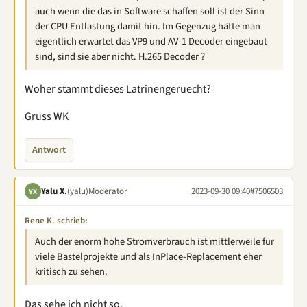
auch wenn die das in Software schaffen soll ist der Sinn
der CPU Entlastung damit hin. Im Gegenzug hätte man
eigentlich erwartet das VP9 und AV-1 Decoder eingebaut
sind, sind sie aber nicht. H.265 Decoder ?
Woher stammt dieses Latrinengeruecht?
Gruss WK
Antwort
Yalu X.
(yalu)
Moderator
2023-09-30 09:40
#7506503
YX
Rene K. schrieb:
Auch der enorm hohe Stromverbrauch ist mittlerweile für
viele Bastelprojekte und als InPlace-Replacement eher
kritisch zu sehen.
Das sehe ich nicht so.