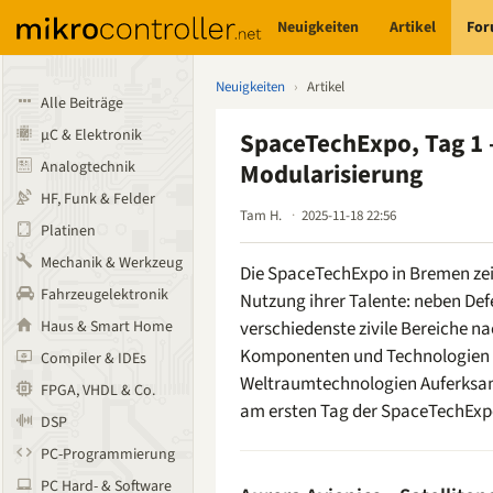
Neuigkeiten
Artikel
Fo
Neuigkeiten
›
Artikel
Alle Beiträge
µC & Elektronik
SpaceTechExpo, Tag 1 
Analogtechnik
Modularisierung
HF, Funk & Felder
Tam H.
2025-11-18 22:56
Platinen
Mechanik & Werkzeug
Die SpaceTechExpo in Bremen zei
Fahrzeugelektronik
Nutzung ihrer Talente: neben Defe
Haus & Smart Home
verschiedenste zivile Bereiche n
Komponenten und Technologie
Compiler & IDEs
Weltraumtechnologien Auferksam
FPGA, VHDL & Co.
am ersten Tag der SpaceTechExpo
DSP
PC-Programmierung
PC Hard- & Software