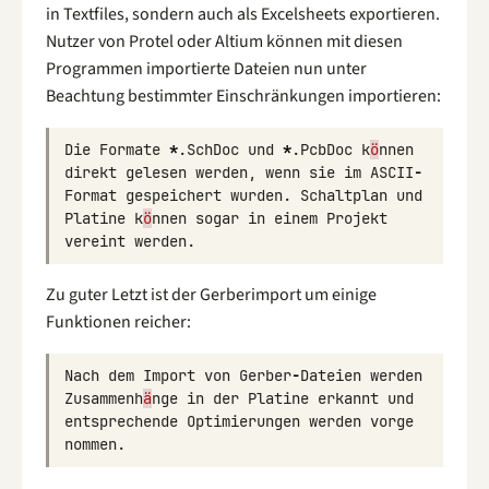
in Textfiles, sondern auch als Excelsheets exportieren.
Nutzer von Protel oder Altium können mit diesen
Programmen importierte Dateien nun unter
Beachtung bestimmter Einschränkungen importieren:
Die
Formate
*
.
SchDoc
und
*
.
PcbDoc
k
ö
nnen
direkt
gelesen
werden
,
wenn
sie
im
ASCII
-
Format
gespeichert
wurden
.
Schalt
plan
und
Platine
k
ö
nnen
sogar
in
einem
Projekt
vereint
werden
.
Zu guter Letzt ist der Gerberimport um einige
Funktionen reicher:
Nach
dem
Import
von
Gerber
-
Dateien
werden
Zu
sammen
h
ä
nge
in
der
Platine
erkannt
und
ent
sprech
ende
Opti
mier
ungen
werden
vor
ge
nommen
.