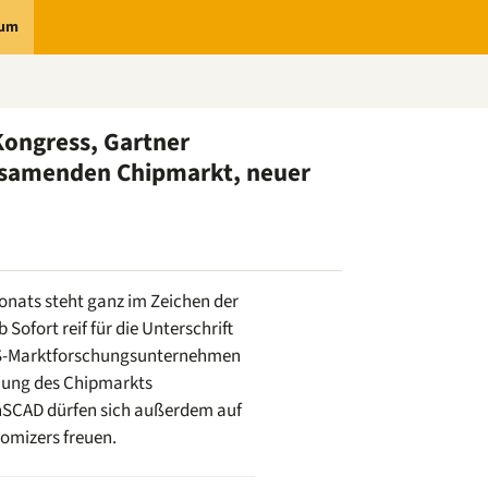
rum
Kongress, Gartner
ngsamenden Chipmarkt, neuer
onats steht ganz im Zeichen der
b Sofort reif für die Unterschrift
US-Marktforschungsunternehmen
mung des Chipmarkts
nSCAD dürfen sich außerdem auf
omizers freuen.