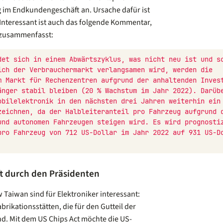
im Endkundengeschäft an. Ursache dafür ist
. Interessant ist auch das folgende Kommentar,
s zusammenfasst:
det sich in einem Abwärtszyklus, was nicht neu ist und sc
ich der Verbrauchermarkt verlangsamen wird, werden die 
m Markt für Rechenzentren aufgrund der anhaltenden Invest
änger stabil bleiben (20 % Wachstum im Jahr 2022). Darübe
obilelektronik in den nächsten drei Jahren weiterhin ein 
zeichnen, da der Halbleiteranteil pro Fahrzeug aufgrund d
und autonomen Fahrzeugen steigen wird. Es wird prognostiz
pro Fahrzeug von 712 US-Dollar im Jahr 2022 auf 931 US-Do
ft durch den Präsidenten
 Taiwan sind für Elektroniker interessant:
brikationsstätten, die für den Gutteil der
nd. Mit dem US Chips Act möchte die US-