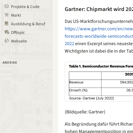
Projekte & Code
Gartner: Chipmarkt wird 2
Markt
Das US-Marktforschungsunternehm
Ausbildung & Beruf
https://www.gartner.com/en/news
Offtopic
forecasts-worldwide-semiconduct
Webseite
2022
einen Exzerpt seines neuest
Wichtigsten ist dabei die in der T
ANZEIGE
(Bildquelle: Gartner)
Als Begründung dafür führt Richard
hohen Managementposition in ei