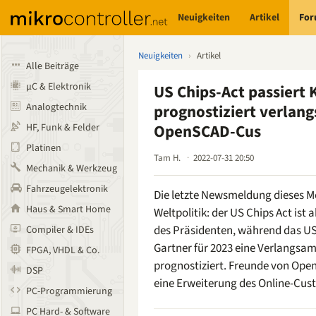
Neuigkeiten
Artikel
Fo
Neuigkeiten
›
Artikel
Alle Beiträge
µC & Elektronik
US Chips-Act passiert 
Analogtechnik
prognostiziert verla
OpenSCAD-Cus
HF, Funk & Felder
Platinen
Tam H.
2022-07-31 20:50
Mechanik & Werkzeug
Fahrzeugelektronik
Die letzte Newsmeldung dieses M
Haus & Smart Home
Weltpolitik: der US Chips Act ist a
des Präsidenten, während das 
Compiler & IDEs
Gartner für 2023 eine Verlangsa
FPGA, VHDL & Co.
prognostiziert. Freunde von Ope
DSP
eine Erweiterung des Online-Cust
PC-Programmierung
PC Hard- & Software