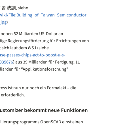
 / 曾 成訓, siehe
wiki/File:Building_of_Taiwan_Semiconductor_
.jpg
)
 neben 52 Milliarden US-Dollar an
ige Regierungsförderung für Errichtungen von
 sich laut dem WSJ (siehe
se-passes-chips-act-to-boost-u-s-
035676
) aus 39 Milliarden für Fertigung, 11
lliarden für “Applikationsforschung”
ss ist nun nur noch ein Formalakt – die
 erforderlich.
ustomizer bekommt neue Funktionen
ellierungsprogramms OpenSCAD einst einen