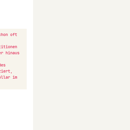
hon oft 
itionen 
r hinaus 
es 
iert, 
llar im 