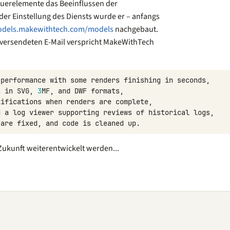
uerelemente das Beeinflussen der
er Einstellung des Diensts wurde er – anfangs
odels.makewithtech.com/models
nachgebaut.
ts versendeten E-Mail verspricht MakeWithTech
performance
with
some
renders
finishing
in
seconds
,
s
in
SVG
,
3
MF
,
and
DWF
formats
,
tifications
when
renders
are
complete
,
d
a
log
viewer
supporting
reviews
of
historical
logs
,
are
fixed
,
and
code
is
cleaned
up
.
Zukunft weiterentwickelt werden...