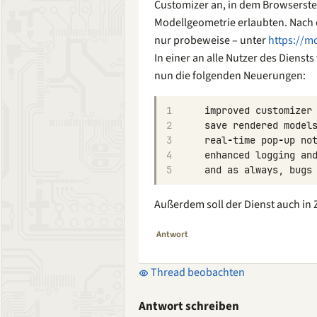
Customizer an, in dem Browserste
Modellgeometrie erlaubten. Nach d
nur probeweise – unter
https://m
In einer an alle Nutzer des Diens
nun die folgenden Neuerungen:
1
improved
customizer
2
save
rendered
model
3
real
-
time
pop
-
up
no
4
enhanced
logging
an
5
and
as
always
,
bugs
Außerdem soll der Dienst auch in 
Antwort
Thread beobachten
Antwort schreiben