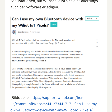
Basisstationen, auf Wunsch lässt sich dies allerdings
auch per Software erledigen.
(Bildquelle:
https://support.wiliot.com/hc/en-
us/community/posts/4412734417171-Can-I-use-my-
own-Bluetooth-device-with-my-Wiliot-IoT-Pixels-
)