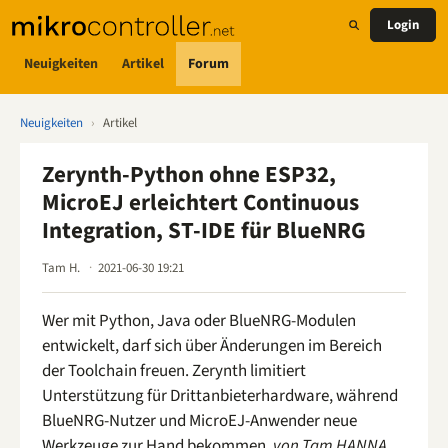
Login
Neuigkeiten
Artikel
Forum
Neuigkeiten
›
Artikel
Zerynth-Python ohne ESP32,
MicroEJ erleichtert Continuous
Integration, ST-IDE für BlueNRG
Tam H.
2021-06-30 19:21
Wer mit Python, Java oder BlueNRG-Modulen
entwickelt, darf sich über Änderungen im Bereich
der Toolchain freuen. Zerynth limitiert
Unterstützung für Drittanbieterhardware, während
BlueNRG-Nutzer und MicroEJ-Anwender neue
Werkzeuge zur Hand bekommen.
von Tam HANNA