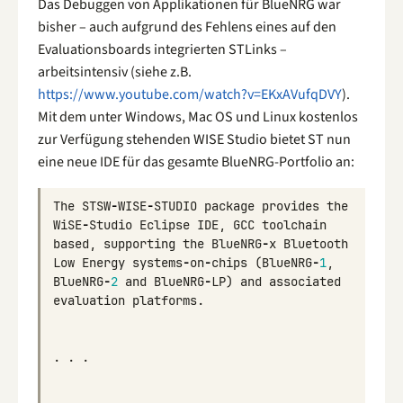
Das Debuggen von Applikationen für BlueNRG war
bisher – auch aufgrund des Fehlens eines auf den
Evaluationsboards integrierten STLinks –
arbeitsintensiv (siehe z.B.
https://www.youtube.com/watch?v=EKxAVufqDVY
).
Mit dem unter Windows, Mac OS und Linux kostenlos
zur Verfügung stehenden WISE Studio bietet ST nun
eine neue IDE für das gesamte BlueNRG-Portfolio an:
The
STSW
-
WISE
-
STUDIO
package
provides
the
WiSE
-
Studio
Eclipse
IDE
,
GCC
toolchain
based
,
supporting
the
BlueNRG
-
x
Bluetooth
Low
Energy
systems
-
on
-
chips
(
BlueNRG
-
1
,
BlueNRG
-
2
and
BlueNRG
-
LP
)
and
associated
evaluation
platforms
.
.
.
.