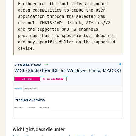
Furthermore
,
the
tool
offers
standard
debug
capabilities
to
debug
the
user
application
through
the
selected
SWD
channel
.
CMSIS
-
DAP
,
J
-
Link
,
ST
-
Link
/
V2
are
the
supported
SWD
HW
channels
provided
that
the
specific
tool
does
not
add
any
specific
filter
on
the
supported
device
.
Wichtig ist, dass die unter