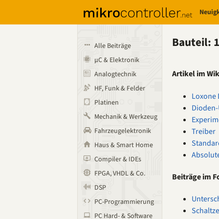
Neuig
Bauteil: 
Alle Beiträge
µC & Elektronik
Artikel im Wik
Analogtechnik
HF, Funk & Felder
Loxone D
Platinen
Dioden-
Mechanik & Werkzeug
Experim
Treiber
Fahrzeugelektronik
Standar
Haus & Smart Home
Absolut
Compiler & IDEs
FPGA, VHDL & Co.
Beiträge im 
DSP
Untersc
PC-Programmierung
Schaltze
PC Hard- & Software