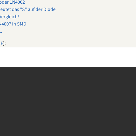
oder 1N4002
eutet das "S" auf der Diode
ergleich!
N4007 in SMD
..
DF
):