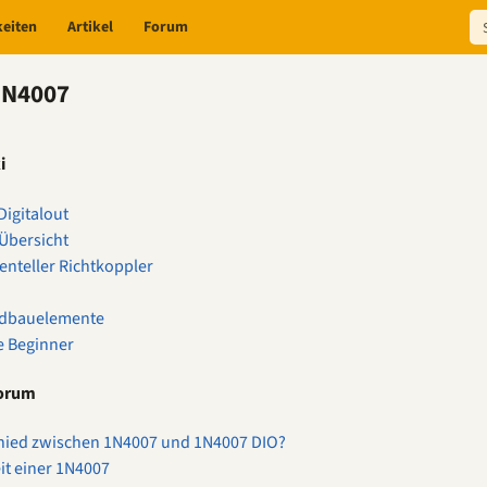
keiten
Artikel
Forum
1N4007
i
igitalout
Übersicht
enteller Richtkoppler
dbauelemente
e Beginner
Forum
hied zwischen 1N4007 und 1N4007 DIO?
it einer 1N4007