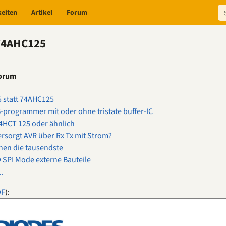
keiten
Artikel
Forum
 74AHC125
Forum
 statt 74AHC125
-programmer mit oder ohne tristate buffer-IC
4HCT 125 oder ähnlich
rsorgt AVR über Rx Tx mit Strom?
hen die tausendste
 SPI Mode externe Bauteile
..
DF
):