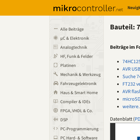
Neuig
Bauteil:
Alle Beiträge
µC & Elektronik
Beiträge im 
Analogtechnik
HF, Funk & Felder
74HC125
Platinen
AVR USB
Mechanik & Werkzeug
Suche 7
FT232 ve
Fahrzeugelektronik
AVR flas
Haus & Smart Home
microSD
Compiler & IDEs
weitere.
FPGA, VHDL & Co.
Datenblatt (
P
DSP
PC-Programmierung
PC Hard- & Software