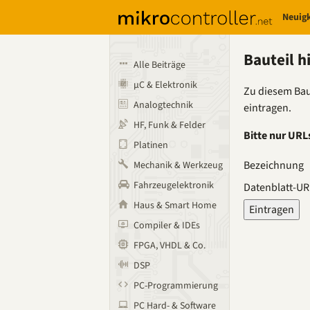
Neuig
Bauteil h
Alle Beiträge
µC & Elektronik
Zu diesem Bau
Analogtechnik
eintragen.
HF, Funk & Felder
Bitte nur URLs
Platinen
Bezeichnung
Mechanik & Werkzeug
Fahrzeugelektronik
Datenblatt-UR
Haus & Smart Home
Compiler & IDEs
FPGA, VHDL & Co.
DSP
PC-Programmierung
PC Hard- & Software